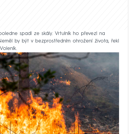
poledne spadl ze skály. Vrtulník ho převezl na
měl by být v bezprostředním ohrožení života, řekl
Voleník.