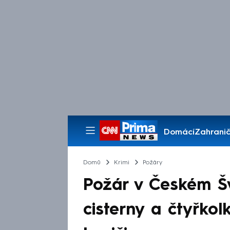
Domácí
Zahranič
Pořady
Domů
Krimi
Požáry
Požár v Českém Šv
cisterny a čtyřkolk