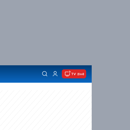
TV živě