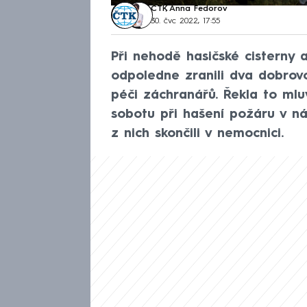
ČTK
,
Anna Fedorov
30. čvc 2022, 17:55
Při nehodě hasičské cisterny 
odpoledne zranili dva dobrovoln
péči záchranářů. Řekla to mlu
sobotu při hašení požáru v ná
z nich skončili v nemocnici.