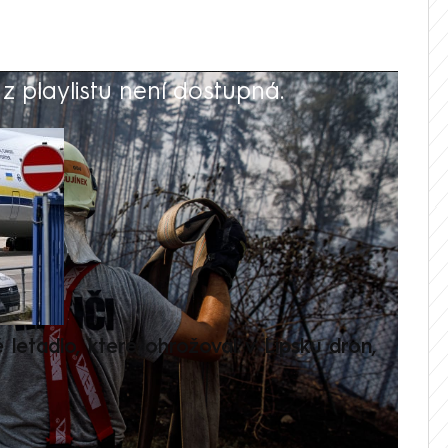
 playlistu není dostupná.
V
é letadlo, které ohrožoval v Lipsku dron,
Přilá
polit