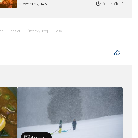
6 min čtení
30. čvc 2022, 14:51
ár
hasiči
Ústecký kraj
lesy
31
fotografií