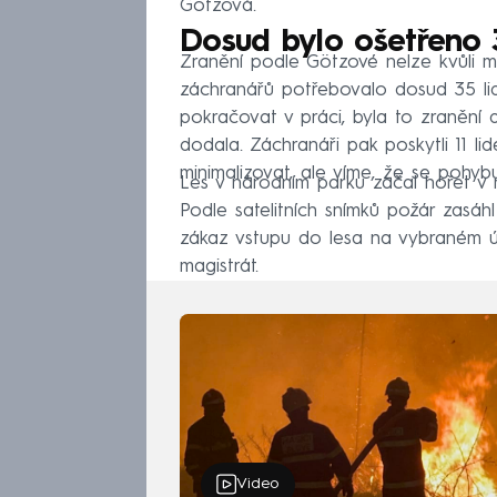
Götzová.
Dosud bylo ošetřeno 3
Zranění podle Götzové nelze kvůli m
záchranářů potřebovalo dosud 35 lidí
pokračovat v práci, byla to zranění 
dodala. Záchranáři pak poskytli 11 lid
minimalizovat, ale víme, že se pohyb
Les v národním parku začal hořet v n
Podle satelitních snímků požár zasáh
zákaz vstupu do lesa na vybraném ú
magistrát.
Video