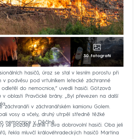
30 fotografií
ionálních hasičů, úraz se stal v lesním porostu při
n v podvěsu pod vrtulníkem letecké záchranné
odletěl do nemocnice,“ uvedli hasiči. Götzová
u v oblasti Pravčické brány. „Byl převezen na další
la.
e záchranáři v záchranářském kamionu Golem.
ali vosy a včely, druhý utrpěl středně těžké
do nemocnice v Děčíně.
y se později zranili i dva dobrovolní hasiči. Oba jeli
ářů, řekla mluvčí královéhradeckých hasičů Martina