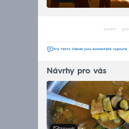
zranění
pož
Pro tento článek jsou komentáře vypnuté
Návrhy pro vás
5
fotografií