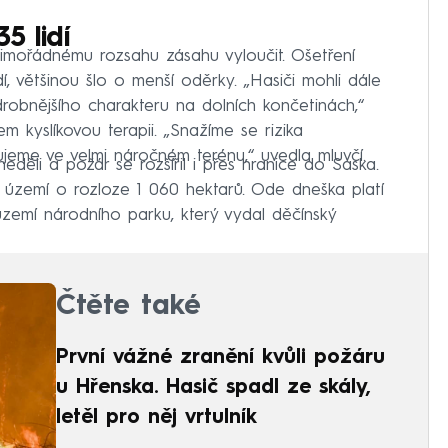
5 lidí
imořádnému rozsahu zásahu vyloučit. Ošetření
, většinou šlo o menší oděrky. „Hasiči mohli dále
drobnějšího charakteru na dolních končetinách,“
em kyslíkovou terapii. „Snažíme se rizika
ujeme ve velmi náročném terénu,“ uvedla mluvčí.
eděli a požár se rozšířil i přes hranice do Saska.
l území o rozloze 1 060 hektarů. Ode dneška platí
zemí národního parku, který vydal děčínský
Čtěte také
První vážné zranění kvůli požáru
u Hřenska. Hasič spadl ze skály,
letěl pro něj vrtulník