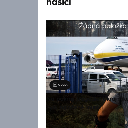
hasiči
Žádná položka z
Výběr redakce
Video
Na pokraji tragédie: Ukrajinsk
bylo naložené municí