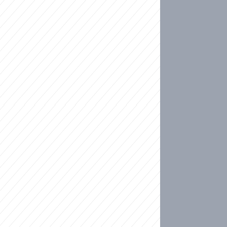
ideo
kat migranty do Česka? Sami by odešli, tvrdí exp
ické sebevraždě