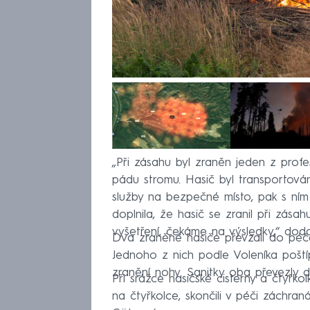
„Při zásahu byl zraněn jeden z profes
pádu stromu. Hasič byl transportová
služby na bezpečné místo, pak s ním 
doplnila, že hasič se zranil při zásah
vyšetření, čekáme na výsledky,“ doda
Dva zraněné hasiče převzali do péč
Jednoho z nich podle Voleníka poštíp
zranění nohy. Sanitky oba převezly 
Při srážce hasičské cisterny a čtyřkolk
na čtyřkolce, skončili v péči záchran