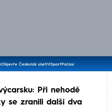
í
Objevte Česko
Jak ušetřit
Sport
Počasí
ýcarsku: Při nehodě
y se zranili další dva