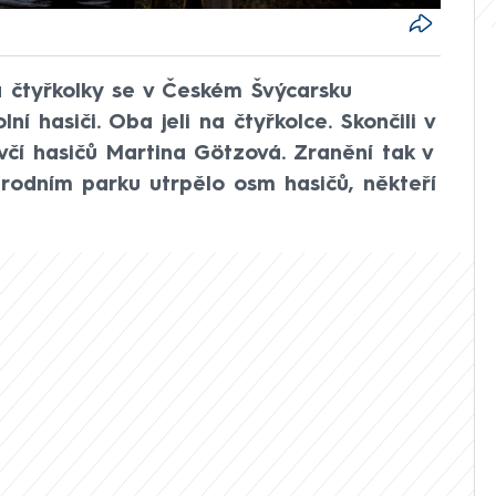
a čtyřkolky se v Českém Švýcarsku
í hasiči. Oba jeli na čtyřkolce. Skončili v
včí hasičů Martina Götzová. Zranění tak v
rodním parku utrpělo osm hasičů, někteří