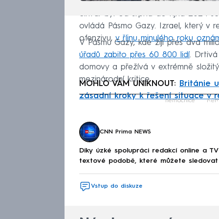
Sinvár byl od srpna do října 2024 šé
ovládá Pásmo Gazy. Izrael, který v 
ofenzivu,
v říjnu minulého roku oznámi
V Pásmu Gazy, kde žijí přes dva mili
úřadů zabito přes 60 800 lidí
. Drtiv
domovy a přežívá v extrémně složitý
mezinárodní kritice.
MOHLO VÁM UNIKNOUT:
Británie 
zásadní kroky k řešení situace v 
Fa
nemocnice
Něm
CNN Prima NEWS
Díky úzké spolupráci redakcí online a TV
textové podobě, které můžete sledovat v
Vstup do diskuze