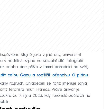
spěvkem. Stejně jako v jiné dny, univerzitní
 neděli 3. srpna na sociální sítě fotografii
eré onoho dne přišlo v tamní porodnici na svět,
it celou Gazu a rozšířit ofenzivu. O plánu
aný rozruch. Chlapeček se totiž jmenuje Jahjá
námý terorista hnutí Hamás. Právě Sinvár je
kru ze 7. října 2023, kdy teroristé zaútočili na
abili.