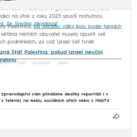
fem celé teroristické organizace Hamás, která
reakci na útok z roku 2023 spustil mohutnou
l, že Sinvára zlikvidoval
.
ony Palestinců,
od začátku války bylo podle tamních
á většina místních obyvatel musela opustit své
ch podmínkách, za což Izrael čelí tvrdé
uzná Stát Palestina, pokud Izrael neučiní
regionu
iled to fetch
ecko
Izrael
společnost
Lipsko
 zpravodajství vám přinášíme desítky reportáží i v
 televizi, na webu, sociálních sítích nebo v HbbTV.