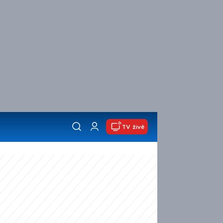
TV živě