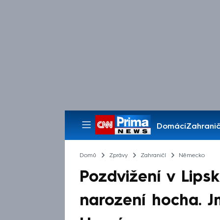
Domácí
Zahranič
Pořady
Domů
Zprávy
Zahraničí
Německo
Pozdvižení v Lipsk
narození hocha. J