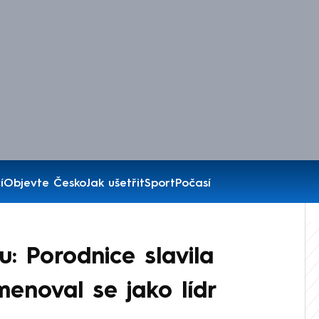
í
Objevte Česko
Jak ušetřit
Sport
Počasí
u: Porodnice slavila
menoval se jako lídr