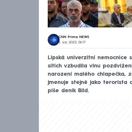
CNN Prima NEWS
6. srp 2025, 06:17
Lipská univerzitní nemocnice
sítích vzbudila vlnu pozdvižen
narození malého chlapečka, z
jmenuje stejně jako terorista 
píše deník Bild.