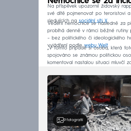
Nemocnice se za inci
Na příspěvek upozornil židovský ra
své dítě pojmenovat po teroristovi 
sledujících na
sociální síti X
.
Vedení nemocnice se následně za pří
probíhá denně v rámci běžné rutiny 
– bez politického či ideologického h
vyjádření podle
webu Welt
.
„V tomto případě si osoba, která fot
spojováno se známou politickou osob
komentoval nastalou situaci mluvčí za
9
fotografií