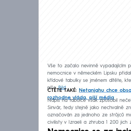
Vše to začalo nevinně vypadajícím pří
nemocnice v německém Lipsku přidala v
křídové tabulky se jménem dítěte, kt
píše
Bild
.
ČTĚTE TAKÉ:
Netanjahu chce obsad
rozhodne vláda, píší média
Nápis na tabulce však způsobil neček
Sinvár, tedy stejně jako nechvalně z
označován za jednoho ze strůjců masa
civilisty v Izraeli a zhruba 1 200 jich z