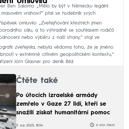
dent omluvila
pper Ben Salomo. „Mělo by být v Německu legální
a masovém vrahovi?“ ptal se hudebník svých
spěvek omluvilo. „Zveřejňování křestních jmen
porodního sálu, a to výhradně se souhlasem rodičů
odnocení nebo výběru z naší strany,“ stojí ve
ografii zveřejnila, nebyla vědoma toho, že je jméno
ností v extrémně citlivém geopolitickém kontextu,“
řízení Jörn Glasner pro deník Bild.
Čtěte také
Po útocích izraelské armády
zemřelo v Gaze 27 lidí, kteří se
snažili získat humanitární pomoc
6 min čtení
3. srp 2025, 18:54