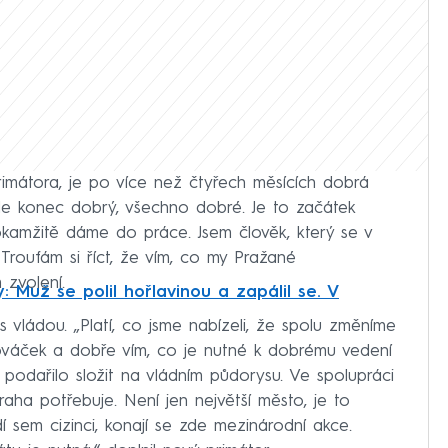
imátora, je po více než čtyřech měsících dobrá
le konec dobrý, všechno dobré. Je to začátek
 okamžitě dáme do práce. Jsem člověk, který se v
. Troufám si říct, že vím, co my Pražané
zvolení.
 Muž se polil hořlavinou a zapálil se. V
 vládou. „Platí, co jsme nabízeli, že spolu změníme
ováček a dobře vím, co je nutné k dobrému vedení
 podařilo složit na vládním půdorysu. Ve spolupráci
raha potřebuje. Není jen největší město, je to
dí sem cizinci, konají se zde mezinárodní akce.