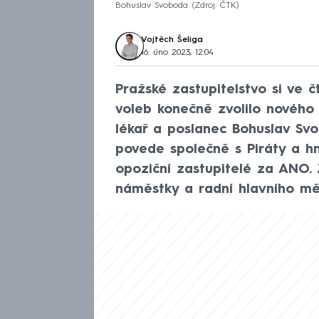
Bohuslav Svoboda
Zdroj: ČTK
Vojtěch Šeliga
16. úno 2023, 12:04
Pražské zastupitelstvo si ve 
voleb konečně zvolilo nového 
lékař a poslanec Bohuslav Sv
povede společně s Piráty a hn
opoziční zastupitelé za ANO. 
náměstky a radní hlavního mě