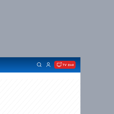
TV živě