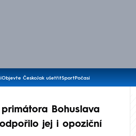
í
Objevte Česko
Jak ušetřit
Sport
Počasí
primátora Bohuslava
dpořilo jej i opoziční