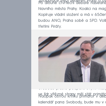
Spolupráce mezi vedením Prahy a stát
Po dlouhé čtvrteční debatě následně 
hlavního města Prahy. Koalici na magi
Kopíruje vládní složení a má v 65člen
budou ANO, Praha sobě a SPD. Volb
třetími Piráty.
Svobodu přesto podpořili svými hlasy
se lídr vítězné strany měl stát primáto
Naopak ostrou kritiku primátor v de
kalendář pana Svobody, bude mu v ú