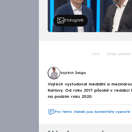
5
fotografií
ODS
Česká pirátská 
Vojtěch Šeliga
Vojtěch vystudoval mediální a mezinárodní
Karlovy. Od roku 2017 působil v redakc
na podzim roku 2020.
Pro tento článek jsou komentáře vypnuté