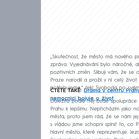
„Skutečnost, že město má nového pr
zpráva. Vyjednávání bylo náročné, a
pozitivních změn. Slibuji vám, že se
Praze narodil a prožil v ní celý život
potřebujeme,“ řekl Svoboda po svém 
ČTĚTE TAKÉ:
Drama v centru Prahy:
nemocnici bojuje o život
Důležitá podle něj bude spolupráce s
Prahu k lepšímu. Nepřicházím jako n
města, proto jsem rád, že se nám jej
s vládou jsme schopni splnit to, co P
hlavní město, které reprezentuje. Jez