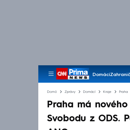
Domácí
Zahranič
Pořady
Domů
Zprávy
Domácí
Kraje
Praha
Praha má nového 
Svobodu z ODS. Po