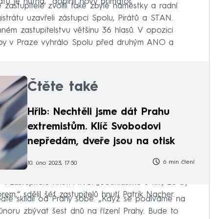
u je nutná,“ doplnil nový primátor.
zastupitelé zvolili také zbylé náměstky a radní
strátu uzavřeli zástupci Spolu, Pirátů a STAN.
ném zastupitelstvu většinu 36 hlasů. V opozici
y v Praze vyhrálo Spolu před druhým ANO a
Čtěte také
Hřib: Nechtěli jsme dát Prahu
extremistům. Klíč Svobodovi
nepředám, dveře jsou na otisk
6 min čtení
10. úno 2023, 17:50
 i zastupitelé hnutí ANO. „Souhlasíme s tím, že by
rem,“ sdělil šéf zastupitelů hnutí Patrik Nacher.
batě sklidil od Prahy sobě. „Když se podíváme na
noru zbývat šest dnů na řízení Prahy. Bude to