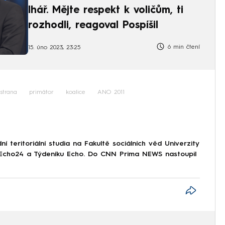
lhář. Mějte respekt k voličům, ti
rozhodli, reagoval Pospíšil
6 min čtení
15. úno 2023, 23:25
strana
primátor
koalice
ANO 2011
 teritoriální studia na Fakultě sociálních věd Univerzity
i Echo24 a Týdeníku Echo. Do CNN Prima NEWS nastoupil