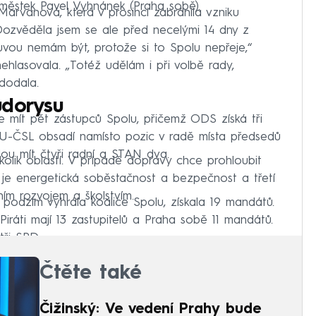
náměstek Pavel Vyhnánek (Praha sobě).
rvanová, která v prosinci zabránila vzniku
zvěděla jsem se ale před necelými 14 dny z
uvou nemám být, protože si to Spolu nepřeje,“
hlasovala. „Totéž udělám i při volbě rady,
 dodala.
ůdorysu
 mít pět zástupců Spolu, přičemž ODS získá tři
U-ČSL obsadí namísto pozic v radě místa předsedů
dou mít čtyři radní a STAN dva.
olik oblastí. V případě dopravy chce prohloubit
í je energetická soběstačnost a bezpečnost a třetí
ím rozvojem a školstvím.
 podzim vyhrála koalice Spolu, získala 19 mandátů.
ráti mají 13 zastupitelů a Praha sobě 11 mandátů.
tři SPD.
Čtěte také
Čižinský: Ve vedení Prahy bude