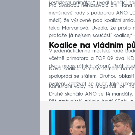
šestidenní primátor,“ uvedl končící 
Pro Svobodu nehlasovala ani Hana Ma
menšinové rady s podporou ANO. „Do
médií, že výslovně pod koaliční smlo
řekla Marvanová. Uvedla, že proto ne
protože já nejsem součástí koalice,“
Koalice na vládním p
V jedenáctičlenné městské radě bude
včetně primátora a TOP 09 dva. KD
dvou magistrátních výborů. Piráti bu
Nová koalice se chce zaměřit na něk
spolupráci se státem. Druhou oblast
bydlení. Zabývat se bude také územn
Komunální volby na magistrát loni na
Druhé skončilo ANO se 14 mandáty. Pi
Pět zastupitelů získalo hnutí STAN a 