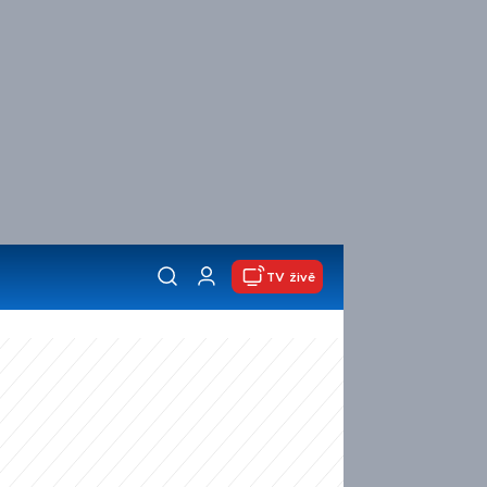
TV živě