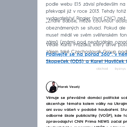
podle webu E15 závisí především na
překvapil již v roce 2013. Tehdy totiž
vydavatelství Ringier (nyní CNC) než
„Znáte Babiše, může couvnout doslo
obeznámených se situací. Pokud ale
muset médií ve svém svěřenském fond
zájmů (známý pod neoficiálním označe
Vedle Karla Pražáka, který dříve půs
zájem také Czechoslovak Group podn
Podívejte se na pořad 360°, v ně
Skopeček (ODS) a Karel Havlíček 
Fa
obchod
byznys
Marek Veselý
Věnuje se převážně domácí politické scé
akcentuje témata kolem války na Ukraj
ani svou vášeň v podobě houbaření. Stu
odborné škole publicistiky (VOŠP), kde ta
zpravodajství CNN Prima NEWS začal pra