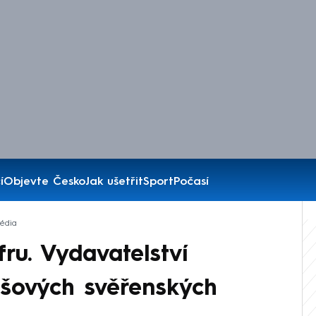
í
Objevte Česko
Jak ušetřit
Sport
Počasí
édia
ru. Vydavatelství
šových svěřenských