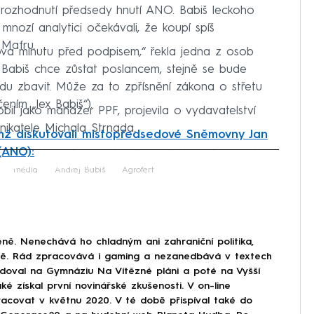
 rozhodnutí předsedy hnutí ANO. Babiš leckoho
 mnozí analytici očekávali, že koupí spíš
 Mafru.
va minutu před podpisem,“ řekla jedna z osob
 Babiš chce zůstat poslancem, stejně se bude
u zbavit. Může za to zpřísnění zákona o střetu
ním „lex Babiš“).
obil jako manažer PPF, projevila o vydavatelství
ikatele Michala Strnada.
mž diskutovali místopředsedové Sněmovny Jan
(ANO):
iled to fetch
média
Andrej Babiš
Agrofert
ně. Nenechává ho chladným ani zahraniční politika,
ině. Rád zpracovává i gaming a nezanedbává v textech
doval na Gymnáziu Na Vítězné pláni a poté na Vyšší
ké získal první novinářské zkušenosti. V on-line
covat v květnu 2020. V té době přispíval také do