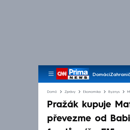
Domácí
Zahranič
Pořady
Domů
Zprávy
Ekonomika
Byznys
M
Pražák kupuje Maf
převezme od Babi