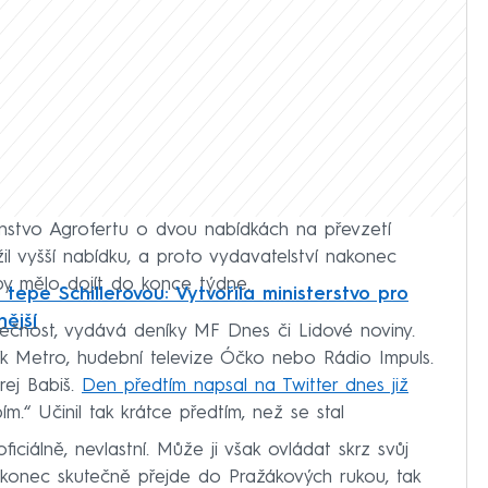
nstvo Agrofertu o dvou nabídkách na převzetí
žil vyšší nabídku, a proto vydavatelství nakonec
by mělo dojít do konce týdne.
tepe Schillerovou: Vytvořila ministerstvo pro
nější
lečnost, vydává deníky MF Dnes či Lidové noviny.
ík Metro, hudební televize Óčko nebo Rádio Impuls.
rej Babiš.
Den předtím napsal na Twitter dnes již
ím.“ Učinil tak krátce předtím, než se stal
ciálně, nevlastní. Může ji však ovládat skrz svůj
akonec skutečně přejde do Pražákových rukou, tak