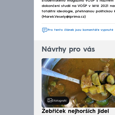
studentského magazínu VOŠP s názvem 
dokončení studií na VOŠP v létě 2021 n
totalitní ideologie, přehnanou politickou 
(Marek.Vesely@iprima.cz)
Pro tento článek jsou komentáře vypnuté
Návrhy pro vás
5
fotografií
Žebříček nejhorších jídel