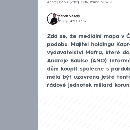
Andrej Babiš
Zdroj: CNN Prima NEWS
Marek Veselý
30. srp 2023, 17:57
Zdá se, že mediální mapa v Č
podobu. Majitel holdingu Kap
vydavatelství Mafra, které d
Andreje Babiše (ANO). Inform
dům koupit společně s pardub
měla být uzavřena ještě tent
řádově jednotek miliard korun