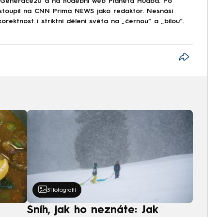
Generace20 a na hudební web Planeta Hudba. Po
astoupil na CNN Prima NEWS jako redaktor. Nesnáší
korektnost i striktní dělení světa na „černou“ a „bílou“.
31
fotografií
Sníh, jak ho neznáte: Jak