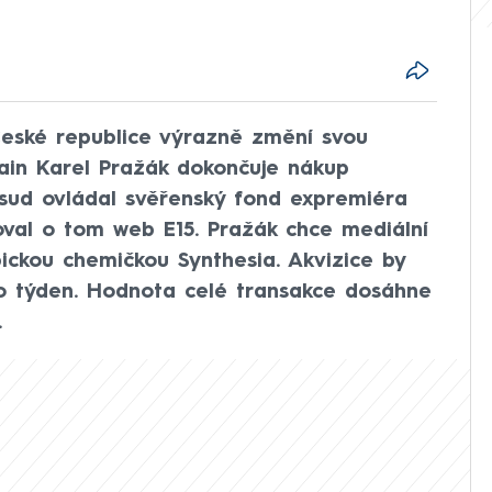
eské republice výrazně změní svou
rain Karel Pražák dokončuje nákup
osud ovládal svěřenský fond expremiéra
oval o tom web E15. Pražák chce mediální
ickou chemičkou Synthesia. Akvizice by
o týden. Hodnota celé transakce dosáhne
.