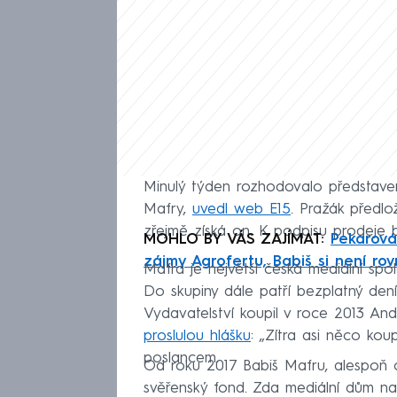
Minulý týden rozhodovalo představe
Mafry,
uvedl web E15
. Pražák předlo
zřejmě získá on. K podpisu prodeje 
MOHLO BY VÁS ZAJÍMAT:
Pekarová 
zájmy Agrofertu, Babiš si není rov
Mafra je největší česká mediální spo
Do skupiny dále patří bezplatný den
Vydavatelství koupil v roce 2013 And
proslulou hlášku
: „Zítra asi něco koup
poslancem.
Od roku 2017 Babiš Mafru, alespoň ofi
svěřenský fond. Zda mediální dům n