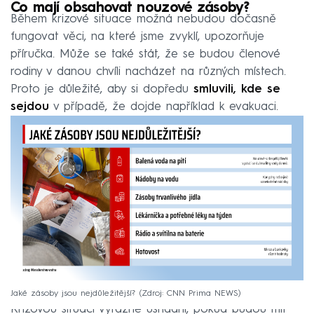
Co mají obsahovat nouzové zásoby?
Během krizové situace možná nebudou dočasně
fungovat věci, na které jsme zvyklí, upozorňuje
příručka. Může se také stát, že se budou členové
rodiny v danou chvíli nacházet na různých místech.
Proto je důležité, aby si dopředu
smluvili, kde se
sejdou
v případě, že dojde například k evakuaci.
Jaké zásoby jsou nejdůležitější?
Zdroj: CNN Prima NEWS
Krizovou situaci výrazně usnadní, pokud budou mít