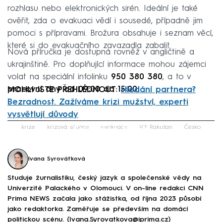
rozhlasu nebo elektronických sirén. Ideální je také
ověřit, zda o evakuaci vědí i sousedé, případně jim
pomoci s přípravami. Brožura obsahuje i seznam věcí,
které si do evakuačního zavazadla zabalit.
Nová příručka je dostupná rovněž v angličtině a
ukrajinštině. Pro doplňující informace mohou zájemci
volat na speciální infolinku
950 380 380
, a to v
pracovní dny od 09:00 do 15:00
.
MOHLI JSTE PŘEHLÉDNOUT:
Hledání partnera?
Bezradnost. Zažíváme krizi mužství, experti
vysvětlují důvody
Failed to fetch
krize
krizová situace
evakuace
Vít Rakušan
Česko
Ivana Syrovátková
Studuje žurnalistiku, český jazyk a společenské vědy na
Univerzitě Palackého v Olomouci. V on-line redakci CNN
Prima NEWS začala jako stážistka, od října 2023 působí
jako redaktorka. Zaměřuje se především na domácí
politickou scénu. (Ivana.Syrovatkova@iprima.cz)