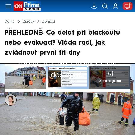
Domů
Zprávy
Domácí
PŘEHLEDNĚ: Co dělat při blackoutu
nebo evakuaci? Vláda radí, jak
zvládnout první tři dny
Žádná položka z playlistu není
dostupná.
13 fotografií
Ivana Syrovátková
4. srp 2025, 18:18
Štěstí přeje připraveným. A v krizových
situacích platí toto přísloví dvojnásob.