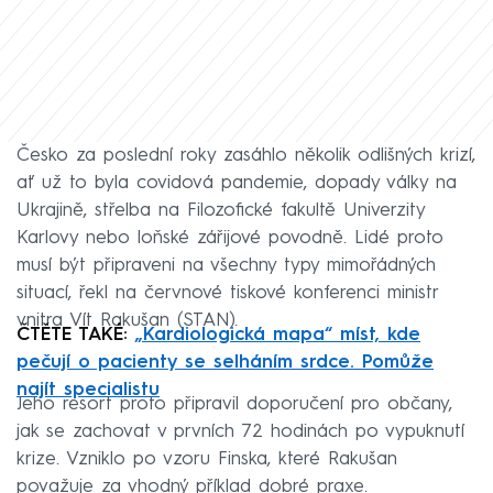
Česko za poslední roky zasáhlo několik odlišných krizí,
ať už to byla covidová pandemie, dopady války na
Ukrajině, střelba na Filozofické fakultě Univerzity
Karlovy nebo loňské zářijové povodně. Lidé proto
musí být připraveni na všechny typy mimořádných
situací, řekl na červnové tiskové konferenci ministr
vnitra Vít Rakušan (STAN).
ČTĚTE TAKÉ:
„Kardiologická mapa“ míst, kde
pečují o pacienty se selháním srdce. Pomůže
najít specialistu
Jeho resort proto připravil doporučení pro občany,
jak se zachovat v prvních 72 hodinách po vypuknutí
krize. Vzniklo po vzoru Finska, které Rakušan
považuje za vhodný příklad dobré praxe.