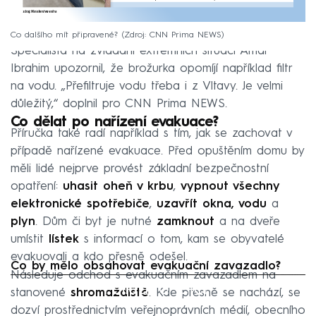
Co dalšího mít připravené?
Zdroj: CNN Prima NEWS
Specialista na zvládání extrémních situací Amar
Ibrahim upozornil, že brožurka opomíjí například filtr
na vodu. „Přefiltruje vodu třeba i z Vltavy. Je velmi
důležitý,“ doplnil pro CNN Prima NEWS.
Co dělat po nařízení evakuace?
Příručka také radí například s tím, jak se zachovat v
případě nařízené evakuace. Před opuštěním domu by
měli lidé nejprve provést základní bezpečnostní
opatření:
uhasit oheň v krbu
,
vypnout všechny
elektronické spotřebiče
,
uzavřít okna, vodu
a
plyn
. Dům či byt je nutné
zamknout
a na dveře
umístit
lístek
s informací o tom, kam se obyvatelé
evakuovali a kdo přesně odešel.
Co by mělo obsahovat evakuační zavazadlo?
Následuje odchod s evakuačním zavazadlem na
Failed to fetch
stanovené
shromaždiště
. Kde přesně se nachází, se
dozví prostřednictvím veřejnoprávních médií, obecního