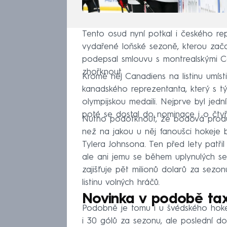
Tento osud nyní potkal i českého rep
vydařené loňské sezoně, kterou začal
podepsal smlouvu s montrealskými 
zhořknout.
Kromě něj Canadiens na listinu umíst
kanadského reprezentanta, který s tý
olympijskou medaili. Nejprve byl je
poté se dostal do nominace i o čtyři
Nutno podotknout, že bodová produkc
než na jakou u něj fanoušci hokeje b
Tylera Johnsona. Ten před lety patři
ale ani jemu se během uplynulých s
zajišťuje pět milionů dolarů za sezon
listinu volných hráčů.
Novinka v podobě tax
Podobně je tomu i u švédského hokeji
i 30 gólů za sezonu, ale poslední d