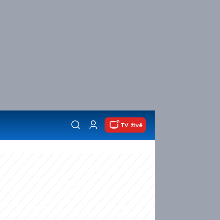
TV živě