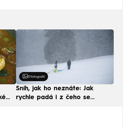
31
fotografií
Sníh, jak ho neznáte: Jak
ké
rychle padá i z čeho se
ská
skládá. A vločky nejsou bílé