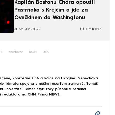
Kapitán Bostonu Chára opouští
Pastrňáka s Krejčím a jde za
Ovečkinem do Washingtonu
6 min čtení
31. pro 2020, 00:22
HL
sportovec
hokej
USA
 scéně, konkrétně USA a válce na Ukrajině. Nenechává
uje témata spojená s naším resortem zahraničí. Tomáš
í univerzitě. Téměř čtyři roky působil v redakci
ici redaktora na CNN Prima NEWS.