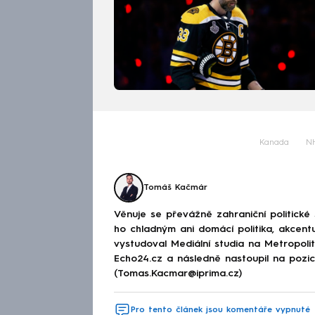
Kanada
N
Tomáš Kačmár
Věnuje se převážně zahraniční politické
ho chladným ani domácí politika, akcent
vystudoval Mediální studia na Metropolitn
Echo24.cz a následně nastoupil na poz
(Tomas.Kacmar@iprima.cz)
Pro tento článek jsou komentáře vypnuté