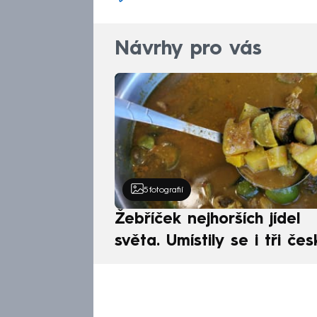
Návrhy pro vás
5
fotografií
Žebříček nejhorších jídel
světa. Umístily se i tři čes
pokrmy, vévodí skandináv
kuchyně