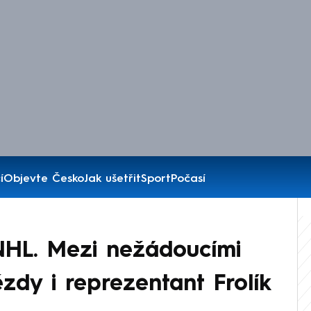
í
Objevte Česko
Jak ušetřit
Sport
Počasí
NHL. Mezi nežádoucími
zdy i reprezentant Frolík