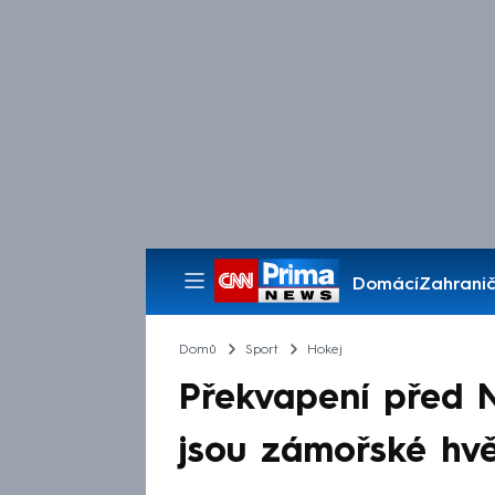
Domácí
Zahranič
Pořady
Domů
Sport
Hokej
Překvapení před 
jsou zámořské hvě