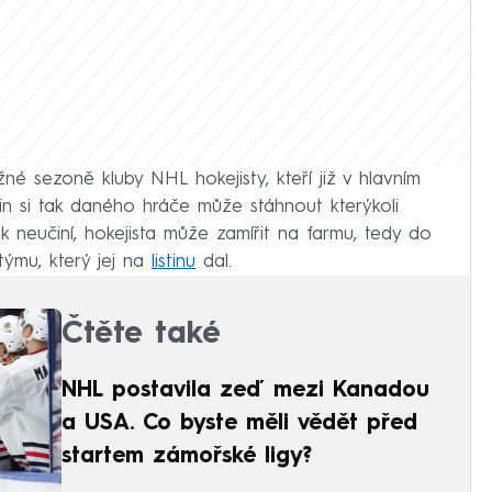
žné sezoně kluby NHL hokejisty, kteří již v hlavním
n si tak daného hráče může stáhnout kterýkoli
 neučiní, hokejista může zamířit na farmu, tedy do
 týmu, který jej na
listinu
dal.
Čtěte také
NHL postavila zeď mezi Kanadou
a USA. Co byste měli vědět před
startem zámořské ligy?