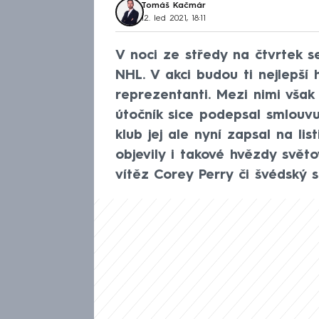
Tomáš Kačmár
12. led 2021, 18:11
V noci ze středy na čtvrtek 
NHL. V akci budou ti nejlepší 
reprezentanti. Mezi nimi však
útočník sice podepsal smlouv
klub jej ale nyní zapsal na li
objevily i takové hvězdy svět
vítěz Corey Perry či švédský s