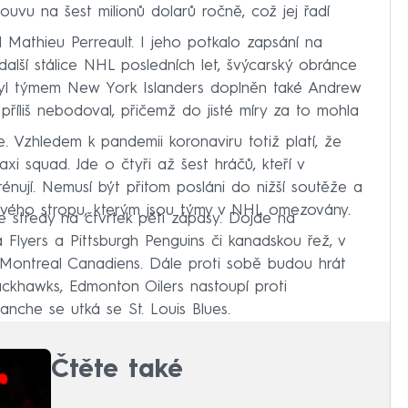
ouvu na šest milionů dolarů ročně, což jej řadí
 Mathieu Perreault. I jeho potkalo zapsání na
a další stálice NHL posledních let, švýcarský obránce
byl týmem New York Islanders doplněn také Andrew
říliš nebodoval, přičemž do jisté míry za to mohla
e. Vzhledem k pandemii koronaviru totiž platí, že
axi squad. Jde o čtyři až šest hráčů, kteří v
rénují. Nemusí být přitom posláni do nižší soutěže a
atového stropu, kterým jsou týmy v NHL omezovány.
e středy na čtvrtek pěti zápasy. Dojde na
 Flyers a Pittsburgh Penguins či kanadskou řež, v
 Montreal Canadiens. Dále proti sobě budou hrát
ckhawks, Edmonton Oilers nastoupí proti
che se utká se St. Louis Blues.
Čtěte také