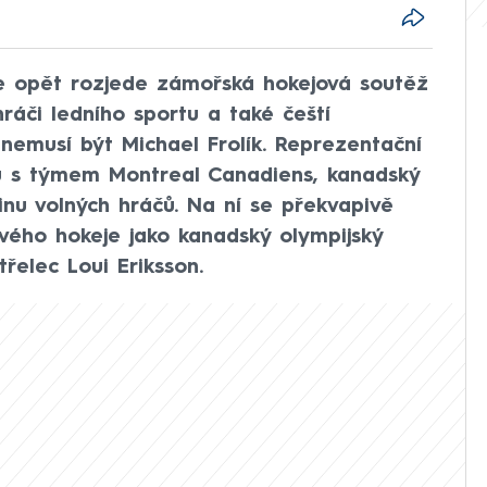
se opět rozjede zámořská hokejová soutěž
hráči ledního sportu a také čeští
 nemusí být Michael Frolík. Reprezentační
u s týmem Montreal Canadiens, kanadský
stinu volných hráčů. Na ní se překvapivě
ového hokeje jako kanadský olympijský
třelec Loui Eriksson.