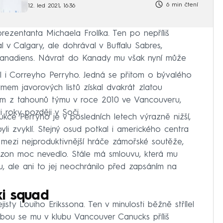
6 min čtení
12. led 2021, 16:36
rezentanta Michaela Frolíka. Ten po nepříliš
 v Calgary, ale dohrával v Buffalu Sabres,
Canadiens. Návrat do Kanady mu však nyní může
il i Correyho Perryho. Jedná se přitom o bývalého
mem javorových listů získal dvakrát zlatou
dním z tahounů týmu v roce 2010 ve Vancouveru,
 roky později v Soči.
e Perryho je v posledních letech výrazně nižší,
yli zvyklí. Stejný osud potkal i amerického centra
l mezi nejproduktivnější hráče zámořské soutěže,
ezon moc nevedlo. Stále má smlouvu, která mu
u, ale ani to jej neochránilo před zapsáním na
i squad
sty Louiho Erikssona. Ten v minulosti běžně střílel
obou se mu v klubu Vancouver Canucks příliš