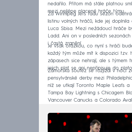
nedařilo. Přitom má stále platnou sml
mezi nejlépe placené hráče týmu.
Za Winnipeg Jets řadu sezon odehrál
listinu volných hráčů, kde jej doplnil
Luca Sbisa. Mezi nežádoucí hráče 
Ladd. Ani on v posledních sezonách p
i častá zranění.
Je však otázkou, co nyní s hráči bud
každý tým může mít k dispozici tzv. t
zápasech sice nehrají, ale s týmem t
jejich plat se ani nepřipisuje do pl
Zámořská soutěž se rozjíždí v noci z
pensylvánské derby mezi Philadelphia
níž se utkají Toronto Maple Leafs a
Tampa Bay Lightning s Chicagem Bla
Vancouver Canucks a Colorado Avalan