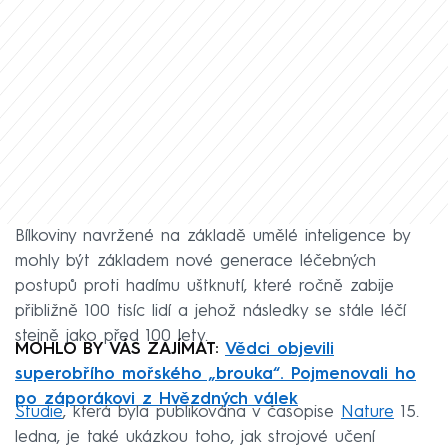
Bílkoviny navržené na základě umělé inteligence by
mohly být základem nové generace léčebných
postupů proti hadímu uštknutí, které ročně zabije
přibližně 100 tisíc lidí a jehož následky se stále léčí
stejně jako před 100 lety.
MOHLO BY VÁS ZAJÍMAT:
Vědci objevili
superobřího mořského „brouka“. Pojmenovali ho
po záporákovi z Hvězdných válek
Studie
, která byla publikována v časopise
Nature
15.
ledna, je také ukázkou toho, jak strojové učení