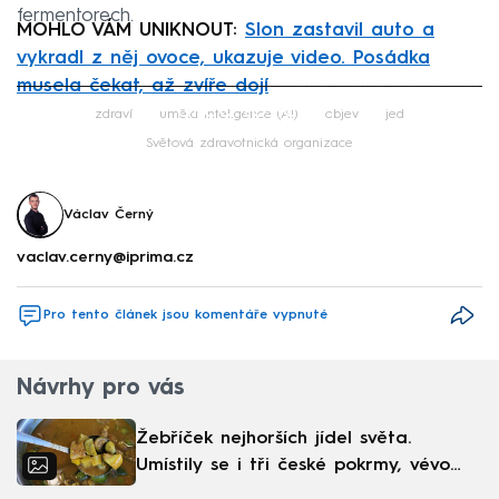
fermentorech.
MOHLO VÁM UNIKNOUT:
Slon zastavil auto a
vykradl z něj ovoce, ukazuje video. Posádka
musela čekat, až zvíře dojí
Failed to fetch
zdraví
umělá inteligence (AI)
objev
jed
Světová zdravotnická organizace
Václav Černý
vaclav.cerny@iprima.cz
Pro tento článek jsou komentáře vypnuté
Návrhy pro vás
Žebříček nejhorších jídel světa.
Umístily se i tři české pokrmy, vévodí
skandinávská kuchyně