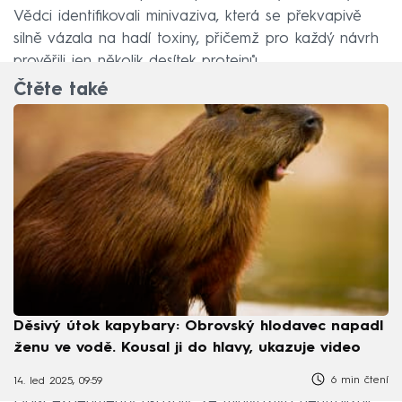
Vědci identifikovali minivaziva, která se překvapivě
silně vázala na hadí toxiny, přičemž pro každý návrh
prověřili jen několik desítek proteinů.
Čtěte také
Děsivý útok kapybary: Obrovský hlodavec napadl
ženu ve vodě. Kousal ji do hlavy, ukazuje video
6 min čtení
14. led 2025, 09:59
Další experimenty ukázaly, že minivaziva neutralizují