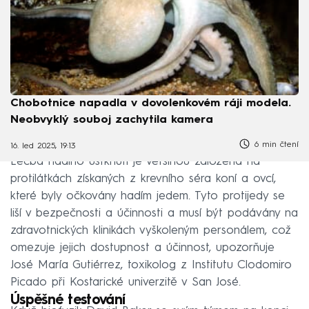
Chobotnice napadla v dovolenkovém ráji modela.
Neobvyklý souboj zachytila kamera
6 min čtení
16. led 2025, 19:13
Léčba hadího uštknutí je většinou založena na
protilátkách získaných z krevního séra koní a ovcí,
které byly očkovány hadím jedem. Tyto protijedy se
liší v bezpečnosti a účinnosti a musí být podávány na
zdravotnických klinikách vyškoleným personálem, což
omezuje jejich dostupnost a účinnost, upozorňuje
José María Gutiérrez, toxikolog z Institutu Clodomiro
Picado při Kostarické univerzitě v San José.
Úspěšné testování