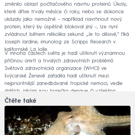
změnilo oblast počítačového návrhu proteinů. Úkoly,
které dříve trvaly měsíce či roky, nebo se dokonce
ukázaly jako nemožné – například navrhnout nový
protein, který by úspěšně blokoval jiný –, lze nyní
zvládnout během několika sekund. „Je to děsivé,“ říká
Joseph Jardine, imunolog ze Scripps Research v
kalifornské La Jolle.
V mnoha částech světa je hadí uštknutí významnou
příčinou úmrtí a trvalých zdravotních problémů.
Světová zdravotnická organizace (WHO) ve
švýcarské Ženevě zařadila hadí uštknutí mezi
nejprioritnější zanedbávané tropické nemoci; vedle
dalších, jakými jsou horečka dengue či vzteklina.
Čtěte také