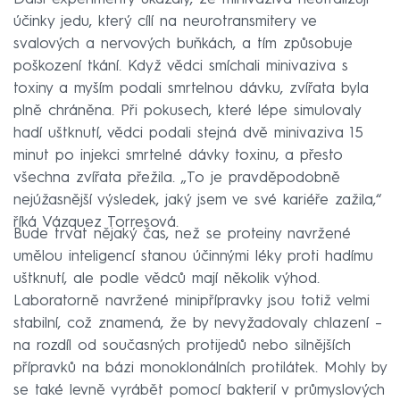
účinky jedu, který cílí na neurotransmitery ve
svalových a nervových buňkách, a tím způsobuje
poškození tkání. Když vědci smíchali minivaziva s
toxiny a myším podali smrtelnou dávku, zvířata byla
plně chráněna. Při pokusech, které lépe simulovaly
hadí uštknutí, vědci podali stejná dvě minivaziva 15
minut po injekci smrtelné dávky toxinu, a přesto
všechna zvířata přežila. „To je pravděpodobně
nejúžasnější výsledek, jaký jsem ve své kariéře zažila,“
říká Vázquez Torresová.
Bude trvat nějaký čas, než se proteiny navržené
umělou inteligencí stanou účinnými léky proti hadímu
uštknutí, ale podle vědců mají několik výhod.
Laboratorně navržené minipřípravky jsou totiž velmi
stabilní, což znamená, že by nevyžadovaly chlazení –
na rozdíl od současných protijedů nebo silnějších
přípravků na bázi monoklonálních protilátek. Mohly by
se také levně vyrábět pomocí bakterií v průmyslových