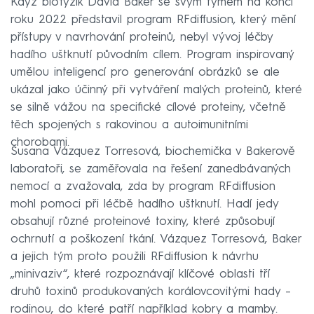
Když biofyzik David Baker se svým týmem na konci
roku 2022 představil program RFdiffusion, který mění
přístupy v navrhování proteinů, nebyl vývoj léčby
hadího uštknutí původním cílem. Program inspirovaný
umělou inteligencí pro generování obrázků se ale
ukázal jako účinný při vytváření malých proteinů, které
se silně vážou na specifické cílové proteiny, včetně
těch spojených s rakovinou a autoimunitními
chorobami.
Susana Vázquez Torresová, biochemička v Bakerově
laboratoři, se zaměřovala na řešení zanedbávaných
nemocí a zvažovala, zda by program RFdiffusion
mohl pomoci při léčbě hadího uštknutí. Hadí jedy
obsahují různé proteinové toxiny, které způsobují
ochrnutí a poškození tkání. Vázquez Torresová, Baker
a jejich tým proto použili RFdiffusion k návrhu
„minivaziv“, které rozpoznávají klíčové oblasti tří
druhů toxinů produkovaných korálovcovitými hady –
rodinou, do které patří například kobry a mamby.