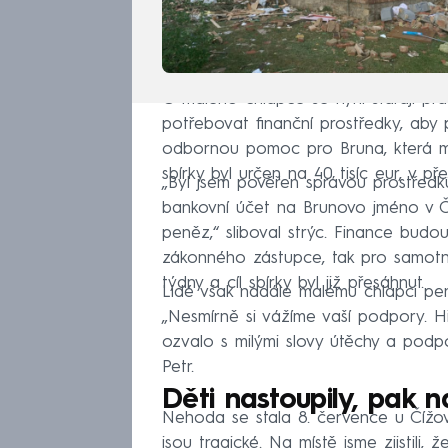
O malého chlapce se nyní starají prá
potřebovat finanční prostředky, aby 
odbornou pomoc pro Bruna, která můž
sbírky byl určen na 40 tisíc eur, v p
„Byl jsem pověřen správou prostředk
bankovní účet na Brunovo jméno v 
peněz,“ sliboval strýc. Finance budou
zákonného zástupce, tak pro samotn
týdny a cíl sbírky byl již přesáhnut.
Lidé však nadále malému chlapci pení
„Nesmírně si vážíme vaší podpory. Hře
ozvalo s milými slovy útěchy a podp
Petr.
Děti nastoupily, pak 
Nehoda se stala 8. července u Čížov
jsou tragické. Na místě jsme zjistili, 