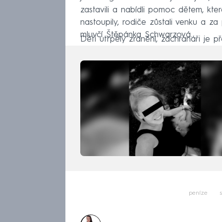
zastavili a nabídli pomoc dětem, kter
nastoupily, rodiče zůstali venku a za
mluvčí Štěpánka Schwarzová.
Děti utrpěly zranění, záchranáři je p
peníze