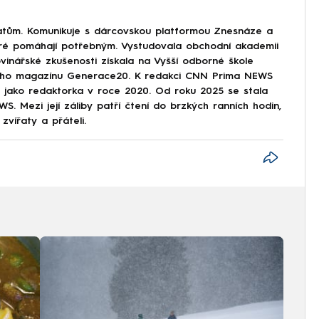
tům. Komunikuje s dárcovskou platformou Znesnáze a
eré pomáhají potřebným. Vystudovala obchodní akademii
vinářské zkušenosti získala na Vyšší odborné škole
tského magazínu Generace20. K redakci CNN Prima NEWS
ze jako redaktorka v roce 2020. Od roku 2025 se stala
. Mezi její záliby patří čtení do brzkých ranních hodin,
zvířaty a přáteli.