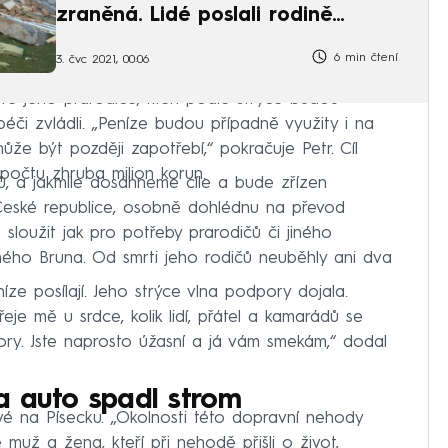
zraněná. Lidé poslali rodině
miliony
6 min čtení
3. čvc 2021, 00:06
vě jeho prarodiče, kteří podle strýce budou
péči zvládli. „Peníze budou případně využity i na
e být později zapotřebí,“ pokračuje Petr. Cíl
řepočtu zhruba milion korun.
ů, a jakmile dosáhneme cíle a bude zřízen
České republice, osobně dohlédnu na převod
 sloužit jak pro potřeby prarodičů či jiného
ého Bruna. Od smrti jeho rodičů neuběhly ani dva
ze posílají. Jeho strýce vlna podpory dojala.
je mě u srdce, kolik lidí, přátel a kamarádů se
ory. Jste naprosto úžasní a já vám smekám,“ dodal
na auto spadl strom
é na Písecku. „Okolnosti této dopravní nehody
že muž a žena, kteří při nehodě přišli o život,