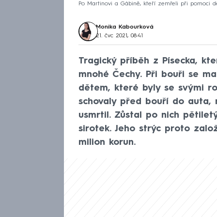
Po Martinovi a Gábině, kteří zemřeli při pomoci d
Monika Kabourková
21. čvc 2021, 08:41
Tragický příběh z Písecka, kt
mnohé Čechy. Při bouři se ma
dětem, které byly se svými rod
schovaly před bouří do auta,
usmrtil. Zůstal po nich pětile
sirotek. Jeho strýc proto založi
milion korun.