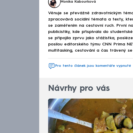
Monika Kabourková
Věnuje se převážně zdravotnickým téma
zpracovává sociální témata a texty, kt
se zaměřením na cestovní ruch. První no
publicistiky, kde přispívala do studen
se připojila zprvu jako stážistka, poslé
posilou editorského týmu CNN Prima NEWS
multitasking, cestování a čas trávený se 
Pro tento článek jsou komentáře vypnuté
Návrhy pro vás