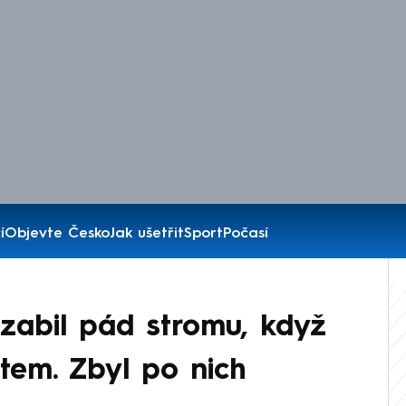
í
Objevte Česko
Jak ušetřit
Sport
Počasí
zabil pád stromu, když
tem. Zbyl po nich