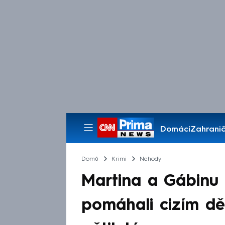
Domácí
Zahranič
Pořady
Domů
Krimi
Nehody
Martina a Gábinu 
pomáhali cizím dě