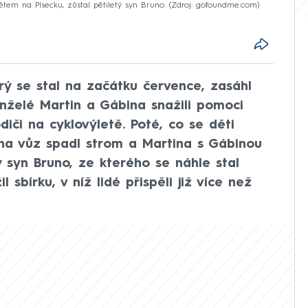
ětem na Písecku, zůstal pětiletý syn Bruno.
Zdroj: gofoundme.com
erý se stal na začátku července, zasáhl
nželé Martin a Gábina snažili pomoci
iči na cyklovýletě. Poté, co se děti
 na vůz spadl strom a Martina s Gábinou
tý syn Bruno, ze kterého se náhle stal
l sbírku, v níž lidé přispěli již více než