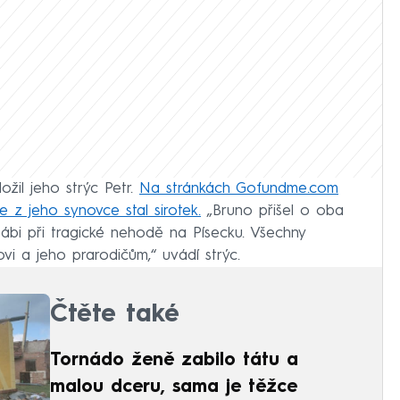
žil jeho strýc Petr.
Na stránkách Gofundme.com
e z jeho synovce stal sirotek.
„Bruno přišel o oba
ábi při tragické nehodě na Písecku. Všechny
i a jeho prarodičům,“ uvádí strýc.
Čtěte také
Tornádo ženě zabilo tátu a
malou dceru, sama je těžce