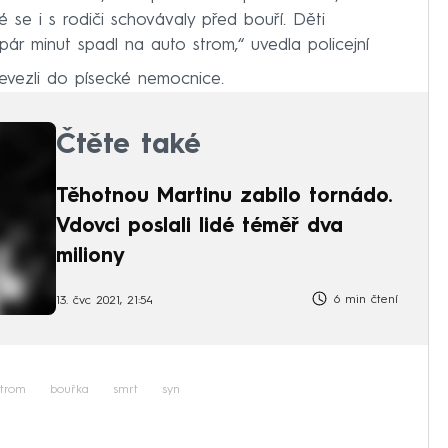
é se i s rodiči schovávaly před bouří. Děti
 pár minut spadl na auto strom,“ uvedla policejní
řevezli do písecké nemocnice.
Čtěte také
Těhotnou Martinu zabilo tornádo.
Vdovci poslali lidé téměř dva
miliony
6 min čtení
13. čvc 2021, 21:54
strom
bouřka
smrt
syn