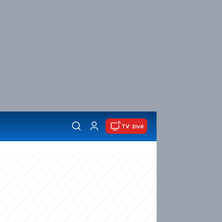
TV živě