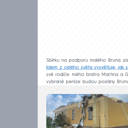
Sbírku na podporu malého Bruna zalo
lidem z celého světa vysvětluje, jak s
své rodiče: mého bratra Martina a G
vybrané peníze budou poslány Brunov