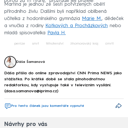
porod za tři týdny,“ prozradili její přátelé.
Martina je jednou ze šesti potvrzených obětí
přírodního živlu. Dalšími byli například oblíbená
učitelka z hodonínského gymnázia
Marie M.
, dědeček
a vnučka z rodiny
Kotkových a Procházkových
nebo
mladá spisovatelka
Pavla H.
peníze
smrt
těhotenství
Jihomoravský kraj
úmrtí
Dáša Šamanová
Dáša přišla do online zpravodajství CNN Prima NEWS jako
stážistka. Po krátké době se stala plnohodnotnou
redaktorkou, kdy vystupuje také v televizním vysílání.
(dasa.samanova@iprima.cz)
Pro tento článek jsou komentáře vypnuté
Návrhy pro vás