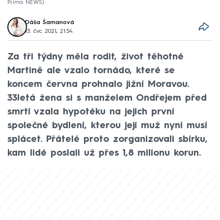
Prima NEWS
Dáša Šamanová
13. čvc 2021, 21:54
Za tři týdny měla rodit, život těhotné
Martině ale vzalo tornádo, které se
koncem června prohnalo jižní Moravou.
33letá žena si s manželem Ondřejem před
smrtí vzala hypotéku na jejich první
společné bydlení, kterou její muž nyní musí
splácet. Přátelé proto zorganizovali sbírku,
kam lidé poslali už přes 1,8 milionu korun.