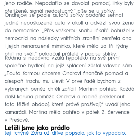
jeho rodiče. Nepodařilo se dovolat pomoci, linky byly
přetížené, signál nedostupný,“ píše se u sbírky.
Ondřejovi se podle autorů sbírky podařilo sehnat
jediné nepoškozené auto v okolí a odvézt svou ženu
do nemocnice. „Přes veškerou snahu lékařů bohužel v
nemocnici na následky vnitřních zranění zemřela ona
i jejich nenarozené miminko, které mělo za tři týdny
přijít na svět,“ pokračují přátelé v popisu sbírky.
Rodina si nedávno vzala hypotéku na své první
společné bydlení, na jejíž splácení zůstal vdovec sám.
„Touto formou chceme Ondrovi finančně pomoci a
alespoň trochu mu ulevit. V prvé řadě bychom z
vybraných peněz chtěli zařídit Martinin pohřeb. Každá
další koruna pomůže Ondrovi a rodině překlenout
toto těžké období, které právě prožívají,“ uvádí jeho
kamarádi. Martina měla pohřeb v pátek 2. července
v Prešově.
Letěli jsme jako prádlo
Její tchyně Zora už dříve popsala, jak to vypadalo,