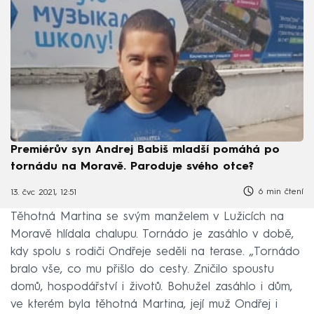
Premiérův syn Andrej Babiš mladší pomáhá po
tornádu na Moravě. Paroduje svého otce?
6 min čtení
13. čvc 2021, 12:51
Těhotná Martina se svým manželem v Lužicích na
Moravě hlídala chalupu. Tornádo je zasáhlo v době,
kdy spolu s rodiči Ondřeje seděli na terase. „Tornádo
bralo vše, co mu přišlo do cesty. Zničilo spoustu
domů, hospodářství i životů. Bohužel zasáhlo i dům,
ve kterém byla těhotná Martina, její muž Ondřej i