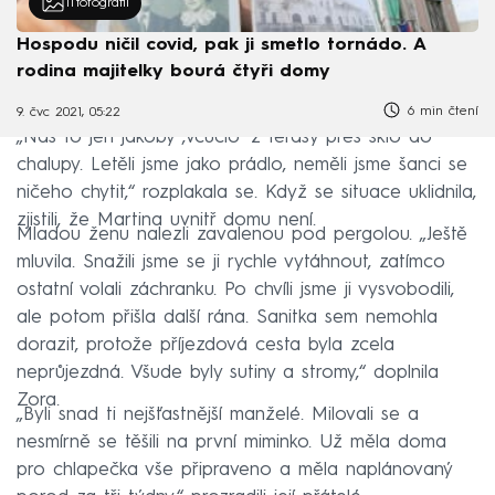
11
fotografií
Hospodu ničil covid, pak ji smetlo tornádo. A
rodina majitelky bourá čtyři domy
6 min čtení
9. čvc 2021, 05:22
„Nás to jen jakoby ‚vcuclo‘ z terasy přes sklo do
chalupy. Letěli jsme jako prádlo, neměli jsme šanci se
ničeho chytit,“ rozplakala se. Když se situace uklidnila,
zjistili, že Martina uvnitř domu není.
Mladou ženu nalezli zavalenou pod pergolou. „Ještě
mluvila. Snažili jsme se ji rychle vytáhnout, zatímco
ostatní volali záchranku. Po chvíli jsme ji vysvobodili,
ale potom přišla další rána. Sanitka sem nemohla
dorazit, protože příjezdová cesta byla zcela
neprůjezdná. Všude byly sutiny a stromy,“ doplnila
Zora.
„Byli snad ti nejšťastnější manželé. Milovali se a
nesmírně se těšili na první miminko. Už měla doma
pro chlapečka vše připraveno a měla naplánovaný