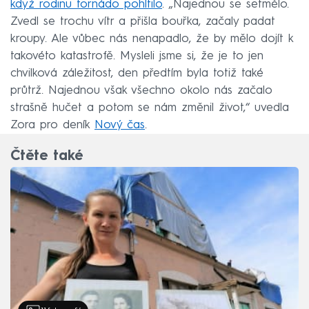
když rodinu tornádo pohltilo
. „Najednou se setmělo.
Zvedl se trochu vítr a přišla bouřka, začaly padat
kroupy. Ale vůbec nás nenapadlo, že by mělo dojít k
takovéto katastrofě. Mysleli jsme si, že je to jen
chvilková záležitost, den předtím byla totiž také
průtrž. Najednou však všechno okolo nás začalo
strašně hučet a potom se nám změnil život,“ uvedla
Zora pro deník
Nový čas
.
Čtěte také