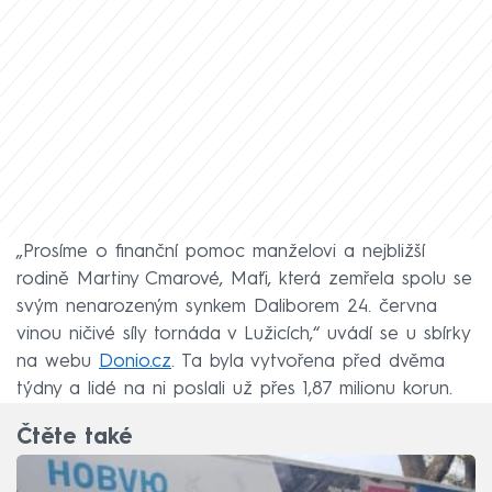
„Prosíme o finanční pomoc manželovi a nejbližší
rodině Martiny Cmarové, Maťi, která zemřela spolu se
svým nenarozeným synkem Daliborem 24. června
vinou ničivé síly tornáda v Lužicích,“ uvádí se u sbírky
na webu
Donio.cz
. Ta byla vytvořena před dvěma
týdny a lidé na ni poslali už přes 1,87 milionu korun.
Čtěte také