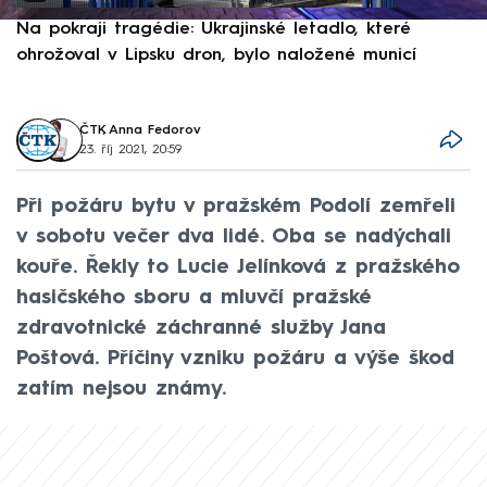
Na pokraji tragédie: Ukrajinské letadlo, které
P
ohrožoval v Lipsku dron, bylo naložené municí
e
ČTK
,
Anna Fedorov
23. říj 2021, 20:59
Při požáru bytu v pražském Podolí zemřeli
v sobotu večer dva lidé. Oba se nadýchali
kouře. Řekly to Lucie Jelínková z pražského
hasičského sboru a mluvčí pražské
zdravotnické záchranné služby Jana
Poštová. Příčiny vzniku požáru a výše škod
zatím nejsou známy.