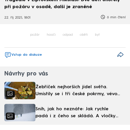
při požáru v osadě, další je zraněné
6 min čtení
22. říj 2021, 18:01
požár
hasiči
odpad
oběti
byt
Vstup do diskuze
Návrhy pro vás
Žebříček nejhorších jídel světa.
Umístily se i tři české pokrmy, vévodí
skandinávská kuchyně
Sníh, jak ho neznáte: Jak rychle
padá i z čeho se skládá. A vločky
nejsou bílé