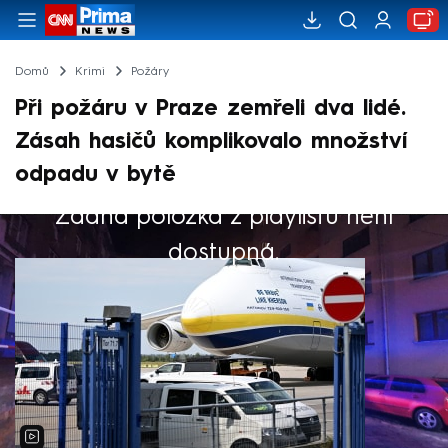
Domů
Krimi
Požáry
Při požáru v Praze zemřeli dva lidé.
Zásah hasičů komplikovalo množství
odpadu v bytě
Žádná položka z playlistu není
Výběr redakce
dostupná.