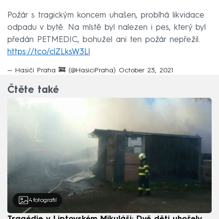
Požár s tragickým koncem uhašen, probíhá likvidace
odpadu v bytě. Na místě byl nalezen i pes, který byl
předán PETMEDIC, bohužel ani ten požár nepřežil.
https://t.co/clZLksW3Ll
— Hasiči Praha 🚒 (@HasiciPraha)
October 23, 2021
Čtěte také
4
fotografií
Tragédie v Liptovském Mikuláši: Dvě děti uhořely