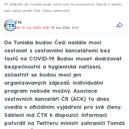
Při příjezdu do Tuniska bude nutný test na koronavirus. Teprve v sobotu
tam začali jezdit Češi.
Zdroj: pikist.com
ČTK
Akt. 19. srp 2020, 16:30
• 19. srp 2020, 14:41
Do Tuniska budou Češi nadále moci
cestovat s cestovními kancelářemi bez
testů na COVID-19. Budou muset dodržovat
bezpečnostní a hygienická nařízení,
zúčastnit se budou moci jen
organizovaných zájezdů. Individuální
program nebude možný. Asociace
cestovních kanceláří ČR (ACK) to dnes
uvedla v oficiálním vyjádření pro své členy.
Sdělení má ČTK k dispozici. Informaci
potvrdil na Twitteru ministr zahraničí Tomáš