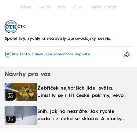
Polsko
Twitter
testy
ČSSD
Tomáš Petříček
ČTK
Spolehlivý, rychlý a nezávislý zpravodajský servis.
Pro tento článek jsou komentáře vypnuté
Návrhy pro vás
Žebříček nejhorších jídel světa.
Umístily se i tři české pokrmy, vévodí
skandinávská kuchyně
Sníh, jak ho neznáte: Jak rychle
padá i z čeho se skládá. A vločky
nejsou bílé