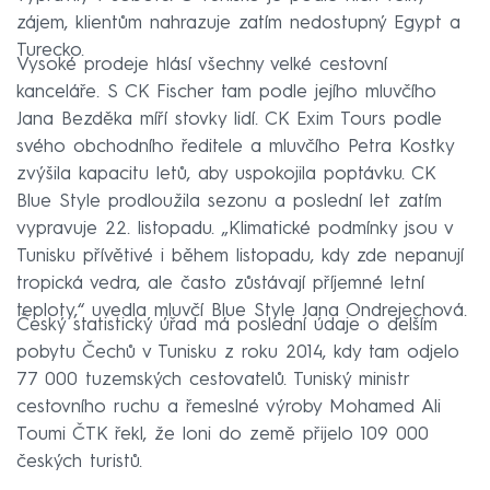
zájem, klientům nahrazuje zatím nedostupný Egypt a
Turecko.
Vysoké prodeje hlásí všechny velké cestovní
kanceláře. S CK Fischer tam podle jejího mluvčího
Jana Bezděka míří stovky lidí. CK Exim Tours podle
svého obchodního ředitele a mluvčího Petra Kostky
zvýšila kapacitu letů, aby uspokojila poptávku. CK
Blue Style prodloužila sezonu a poslední let zatím
vypravuje 22. listopadu. „Klimatické podmínky jsou v
Tunisku přívětivé i během listopadu, kdy zde nepanují
tropická vedra, ale často zůstávají příjemné letní
teploty,“ uvedla mluvčí Blue Style Jana Ondrejechová.
Český statistický úřad má poslední údaje o delším
pobytu Čechů v Tunisku z roku 2014, kdy tam odjelo
77 000 tuzemských cestovatelů. Tuniský ministr
cestovního ruchu a řemeslné výroby Mohamed Ali
Toumi ČTK řekl, že loni do země přijelo 109 000
českých turistů.