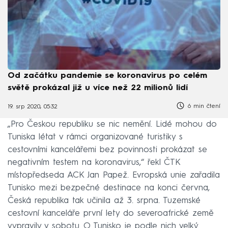
Od začátku pandemie se koronavirus po celém
světě prokázal již u více než 22 milionů lidí
6 min čtení
19. srp 2020, 05:32
„Pro Českou republiku se nic nemění. Lidé mohou do
Tuniska létat v rámci organizované turistiky s
cestovními kancelářemi bez povinnosti prokázat se
negativním testem na koronavirus,“ řekl ČTK
místopředseda ACK Jan Papež. Evropská unie zařadila
Tunisko mezi bezpečné destinace na konci června,
Česká republika tak učinila až 3. srpna. Tuzemské
cestovní kanceláře první lety do severoafrické země
vypravily v sobotu. O Tunisko je podle nich velký