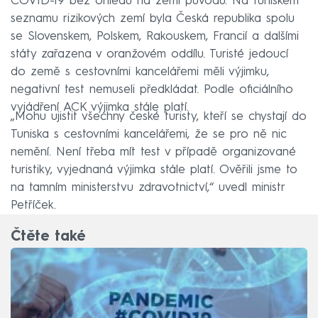
COVID-19 bez ohledu na zemi původu. Na tuniském
seznamu rizikových zemí byla Česká republika spolu
se Slovenskem, Polskem, Rakouskem, Francií a dalšími
státy zařazena v oranžovém oddílu. Turisté jedoucí
do země s cestovními kancelářemi měli výjimku,
negativní test nemuseli předkládat. Podle oficiálního
vyjádření ACK výjimka stále platí.
„Mohu ujistit všechny české turisty, kteří se chystají do
Tuniska s cestovními kancelářemi, že se pro ně nic
nemění. Není třeba mít test v případě organizované
turistiky, vyjednaná výjimka stále platí. Ověřili jsme to
na tamním ministerstvu zdravotnictví,“ uvedl ministr
Petříček.
Čtěte také