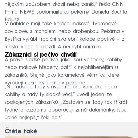
nějakým způsobem zkazil nebo zanikl,“ řekla CNN
Prima NEWS spolumajitelka pekárny Daniela Buchta
Bajusz.
V nabídce mají také koláče makové, tvarohové,
povidlové, s mandlemi nebo drobenkou. Pekárna v
Bystřici vyrábí tradiční svatební koláče poctivě – z
másla, vajec a droždí. A nechybí ani rum.
Zákazníci si pečivo chválí
A právě sladké pečivo, jako jsou vánočky, koblihy
nebo makové hřebeny, patří k nejoblíbenějším u
zákazníků. Stejně jako karamelové větrníky, které
vyrábějí cukrářky přímo v pekárně.
„Nejradši se tady stavujeme pro vánočku nebo
koblihy a tady ty sladké věci,“ uvedl jeden ze
spokojených zákazníků. „Zastavím se tady tak třikrát
týdně a každému doporučuji žitné dalamánky. Jsou
úplně nejlepší,“ řekl další.
Čtěte také