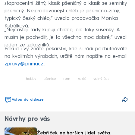
stoprocentní žitný, klasik pšeničný a klasik se semínky
pšeničný. Nejprodávanější chléb je pšenično-žitný,
typický český chléb,“ uvedla prodavačka Monika
Kubálková.
„Nejčastěji tady kupuji chleba, ale taky sušenky. A
musím je pochválit, je to všechno moc dobré,“ uvedl
jeden ze zákazníků.
Pokud i vy znáte pekařství, kde si rádi pochutnáváte
na kvalitních výrobcích, určitě nám napište na e-mail
zpravy@iprimacz.
.
hobby
pšenice
rum
koláč
volný čas
Vstup do diskuze
Návrhy pro vás
Žebříček nejhorších jídel světa.