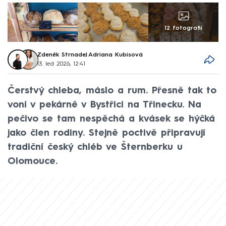
12 fotografií
Zdeněk Strnadel
,
Adriana Kubisová
13. led 2026, 12:41
Čerstvý chleba, máslo a rum. Přesně tak to
voní v pekárně v Bystřici na Třinecku. Na
pečivo se tam nespěchá a kvásek se hýčká
jako člen rodiny. Stejně poctivě připravují
tradiční český chléb ve Šternberku u
Olomouce.