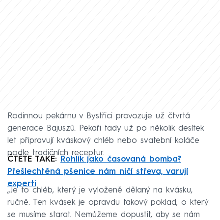
Rodinnou pekárnu v Bystřici provozuje už čtvrtá
generace Bajuszů. Pekaři tady už po několik desítek
let připravují kváskový chléb nebo svatební koláče
podle tradičních receptur.
ČTĚTE TAKÉ:
Rohlík jako časovaná bomba?
Přešlechtěná pšenice nám ničí střeva, varují
experti
„Je to chléb, který je vyloženě dělaný na kvásku,
ručně. Ten kvásek je opravdu takový poklad, o který
se musíme starat. Nemůžeme dopustit, aby se nám