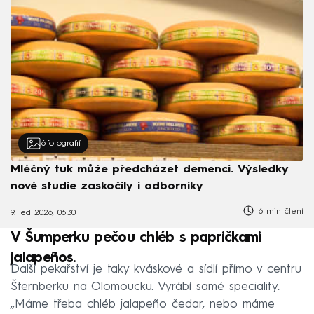
6
fotografií
Mléčný tuk může předcházet demenci. Výsledky
nové studie zaskočily i odborníky
6 min čtení
9. led 2026, 06:30
V Šumperku pečou chléb s papričkami
jalapeños.
Další pekařství je taky kváskové a sídlí přímo v centru
Šternberku na Olomoucku. Vyrábí samé speciality.
„Máme třeba chléb jalapeño čedar, nebo máme