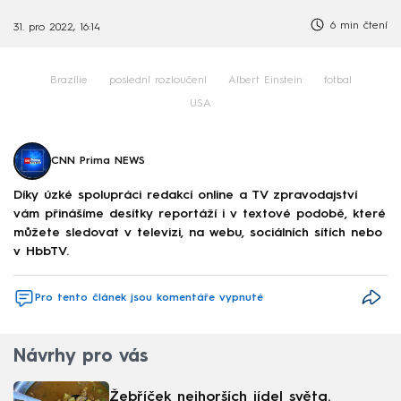
6 min čtení
31. pro 2022, 16:14
Brazílie
poslední rozloučení
Albert Einstein
fotbal
USA
CNN Prima NEWS
Díky úzké spolupráci redakcí online a TV zpravodajství
vám přinášíme desítky reportáží i v textové podobě, které
můžete sledovat v televizi, na webu, sociálních sítích nebo
v HbbTV.
Pro tento článek jsou komentáře vypnuté
Návrhy pro vás
Žebříček nejhorších jídel světa.