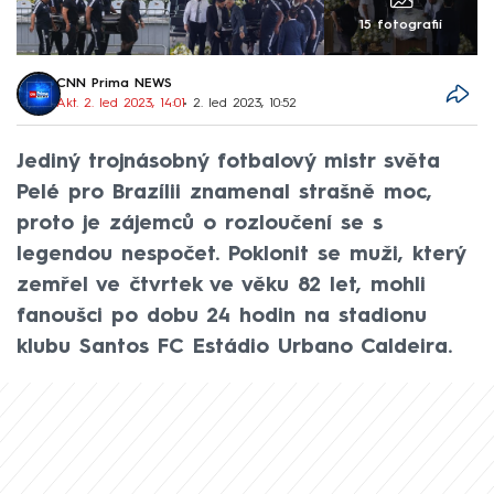
15 fotografií
CNN Prima NEWS
Akt. 2. led 2023, 14:01
• 2. led 2023, 10:52
Jediný trojnásobný fotbalový mistr světa
Pelé pro Brazílii znamenal strašně moc,
proto je zájemců o rozloučení se s
legendou nespočet. Poklonit se muži, který
zemřel ve čtvrtek ve věku 82 let, mohli
fanoušci po dobu 24 hodin na stadionu
klubu Santos FC Estádio Urbano Caldeira.