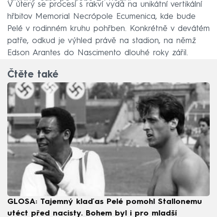
V úterý se procesí s rakví vydá na unikátní vertikální
hřbitov Memorial Necrópole Ecumenica, kde bude
Pelé v rodinném kruhu pohřben. Konkrétně v devátém
patře, odkud je výhled právě na stadion, na němž
Edson Arantes do Nascimento dlouhé roky zářil.
Čtěte také
GLOSA: Tajemný klaďas Pelé pomohl Stallonemu
utéct před nacisty. Bohem byl i pro mladší