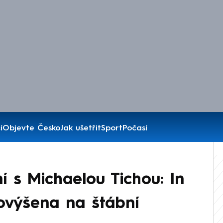
í
Objevte Česko
Jak ušetřit
Sport
Počasí
í s Michaelou Tichou: In
výšena na štábní