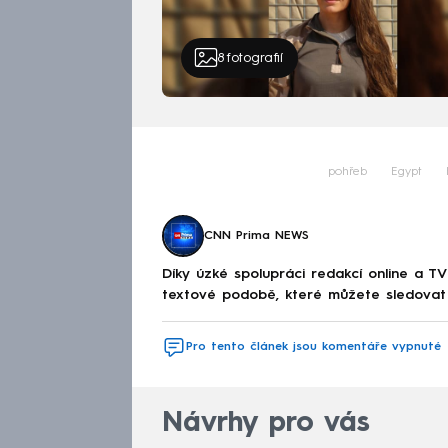
8
fotografií
pohřeb
Egypt
CNN Prima NEWS
Díky úzké spolupráci redakcí online a TV
textové podobě, které můžete sledovat v
Pro tento článek jsou komentáře vypnuté
Návrhy pro vás