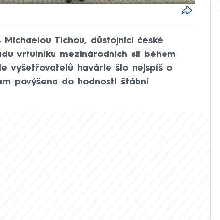
 Michaelou Tichou, důstojnicí české
ádu vrtulníku mezinárodních sil během
e vyšetřovatelů havárie šlo nejspíš o
am povýšena do hodnosti štábní