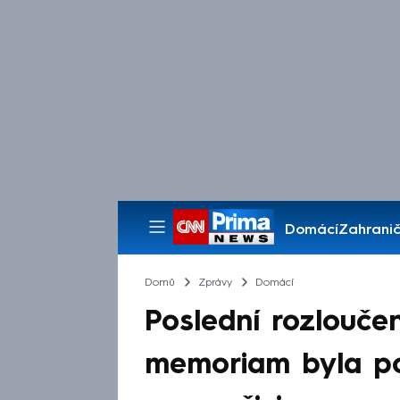
Domácí
Zahranič
Pořady
Domů
Zprávy
Domácí
Poslední rozloučen
memoriam byla po