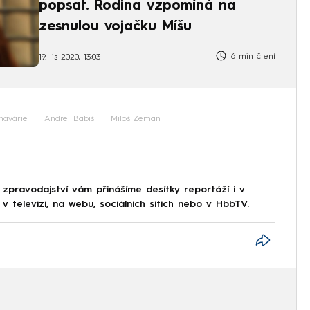
popsat. Rodina vzpomíná na
zesnulou vojačku Míšu
6 min čtení
19. lis 2020, 13:03
havárie
Andrej Babiš
Miloš Zeman
 zpravodajství vám přinášíme desítky reportáží i v
 televizi, na webu, sociálních sítích nebo v HbbTV.