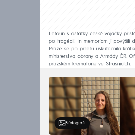
Letoun s ostatky české vojačky přistá
po tragédii. In memoriam ji povýšili 
Praze se po příletu uskutečnila krátk
ministerstva obrany a Armády ČR. Ofi
pražském krematoriu ve Strašnicích.
8
fotografií