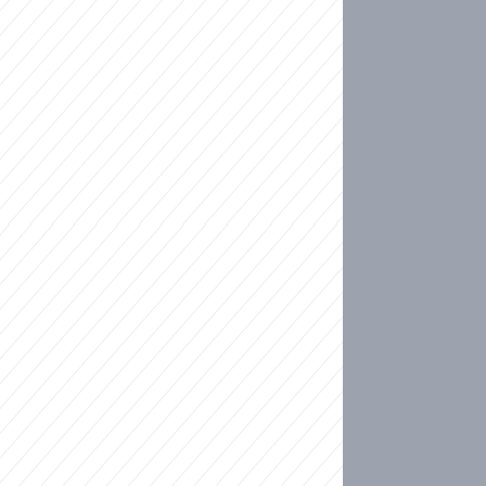
ideo
kat migranty do Česka? Sami by odešli, tvrdí exp
ické sebevraždě