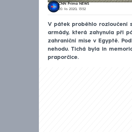
CNN Prima NEWS
20. lis 2020, 13:52
V pátek proběhlo rozloučení s
armády, která zahynula při p
zahraniční mise v Egyptě. Podl
nehodu. Tichá byla in memori
praporčice.