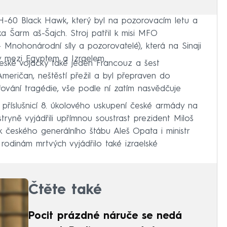
H-60 Black Hawk, který byl na pozorovacím letu a
ka Šarm aš-Šajch. Stroj patřil k misi MFO
 Mnohonárodní síly a pozorovatelé), která na Sinaji
y mezi Egyptem a Izraelem.
české vojačky také jeden Francouz a šest
meričan, neštěstí přežil a byl přepraven do
ování tragédie, vše podle ní zatím nasvědčuje
 příslušnicí 8. úkolového uskupení české armády na
stryně vyjádřili upřímnou soustrast prezident Miloš
k českého generálního štábu Aleš Opata i ministr
odinám mrtvých vyjádřilo také izraelské
Čtěte také
Pocit prázdné náruče se nedá