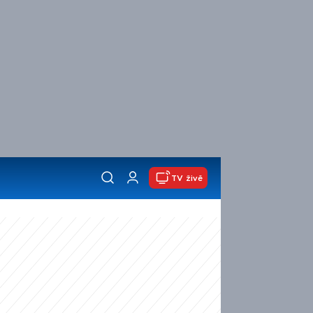
TV živě