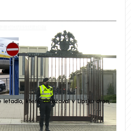
 playlistu není dostupná.
V
é letadlo, které ohrožoval v Lipsku dron,
Přilá
polit