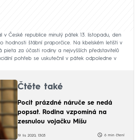
l v České republice minulý pátek 13. listopadu, den
do hodnosti štábní praporčice. Na kbelském letišti v
á pieta za účasti rodiny a nejvyšších představitelů
ciální pohřeb se uskutečnil v pátek odpoledne v
Čtěte také
Pocit prázdné náruče se nedá
popsat. Rodina vzpomíná na
zesnulou vojačku Míšu
6 min čtení
19. lis 2020, 13:03