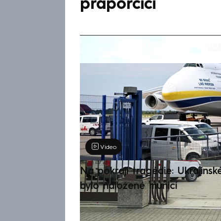
praporčici
Žádná položka z
Výběr redakce
Video
Na pokraji tragédie: Ukrajinsk
bylo naložené municí