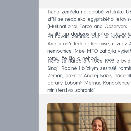
Tichá zemřela na palubě vrtulníku U
zřítil se nedaleko egyptského letovis
(Multinational Force and Observers –
dohlíží na dodržování mírové dohod
Při havárii zemřelo osm lidí. Kromě 
Američanů. Jeden člen mise, rovněž A
nemocnice. Mise MFO zahájila vyšetř
tomu, že šlo o nehodu.
Tichá se narodila v roce 1993 a byla
Sinaji. Rodině i blízkým zesnulé rotmi
Zeman, premiér Andrej Babiš, náčelní
obrany Lubomír Metnar. Kondolence r
ministerstvo zahraničí.