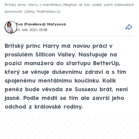
Britský princ Harry s manželkou Meghan se loni vzdali svých královských
povinností.
Zdroj: Profimedia.cz
Eva (Pavelková) Matysová
24. bře 2021, 05:38
Britský princ Harry má novou práci v
proslulém Sillicon Valley. Nastupuje na
pozici manažera do startupu BetterUp,
který se věnuje duševnímu zdraví a s tím
spojenému mentálnímu koučinku. Kolik
peněz bude vévoda ze Sussexu brát, není
jasné. Podle médií se tím ale završí jeho
odchod z královské rodiny.