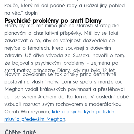
kouče, který mi dal pádné rady a ukázal jiný pohled
na věc,“ doplnil.
Psychické problémy po smrti Diany
Harry by měl mít mimo jiné na starosti strategické
plánování a charitativní příspěvky. Měl by se také
zasazovat o to, aby se veřejnost dozvěděla co
nejvíce o tématech, která souvisejí s duševním
zdravím. Už dříve vévoda ze Sussexu hovořil o tom,
že bojoval s psychickými problémy – zejména po
smrti matky, princezny Diany, kdy mu bylo 12 let.
Novým povoláním se tak britský princ definitivně
postavil na vlastní nohy. Loni se spolu s manželkou
Meghan vzdali královských povinností a přestěhovali
se i se synem Archiem do Kalifornie. V poslední době
vzbudili rozruch svým rozhovorem s moderátorkou
Oprah Winfreyovou,
kde o psychických potížích
mluvila především Meghan
.
Čtěte také