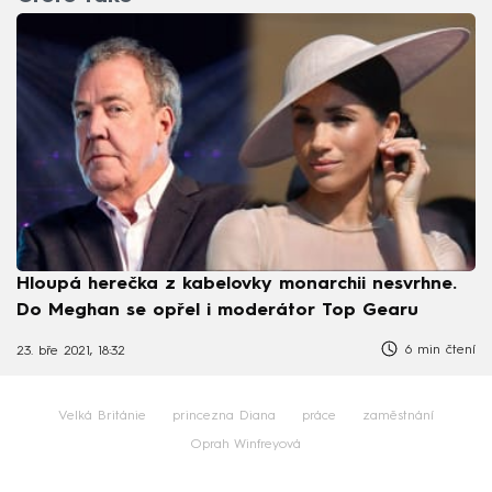
Hloupá herečka z kabelovky monarchii nesvrhne.
Do Meghan se opřel i moderátor Top Gearu
6 min čtení
23. bře 2021, 18:32
Velká Británie
princezna Diana
práce
zaměstnání
Oprah Winfreyová