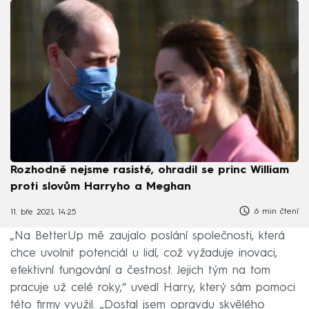
Rozhodně nejsme rasisté, ohradil se princ William
proti slovům Harryho a Meghan
6 min čtení
11. bře 2021, 14:25
„Na BetterUp mě zaujalo poslání společnosti, která
chce uvolnit potenciál u lidí, což vyžaduje inovaci,
efektivní fungování a čestnost. Jejich tým na tom
pracuje už celé roky,“ uvedl Harry, který sám pomoci
této firmy využil. „Dostal jsem opravdu skvělého