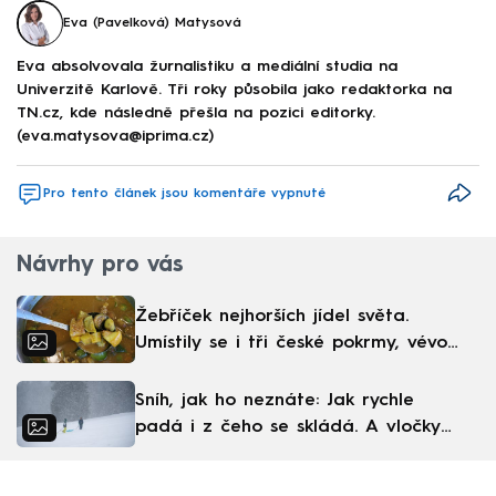
Eva (Pavelková) Matysová
Eva absolvovala žurnalistiku a mediální studia na
Univerzitě Karlově. Tři roky působila jako redaktorka na
TN.cz, kde následně přešla na pozici editorky.
(eva.matysova@iprima.cz)
Pro tento článek jsou komentáře vypnuté
Návrhy pro vás
Žebříček nejhorších jídel světa.
Umístily se i tři české pokrmy, vévodí
skandinávská kuchyně
Sníh, jak ho neznáte: Jak rychle
padá i z čeho se skládá. A vločky
nejsou bílé