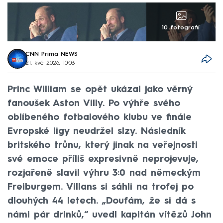
10 fotografií
CNN Prima NEWS
21. kvě 2026, 10:03
Princ William se opět ukázal jako věrný
fanoušek Aston Villy. Po výhře svého
oblíbeného fotbalového klubu ve finále
Evropské ligy neudržel slzy. Následník
britského trůnu, který jinak na veřejnosti
své emoce příliš expresivně neprojevuje,
rozjařeně slavil výhru 3:0 nad německým
Freiburgem. Villans si sáhli na trofej po
dlouhých 44 letech. „Doufám, že si dá s
námi pár drinků,“ uvedl kapitán vítězů John