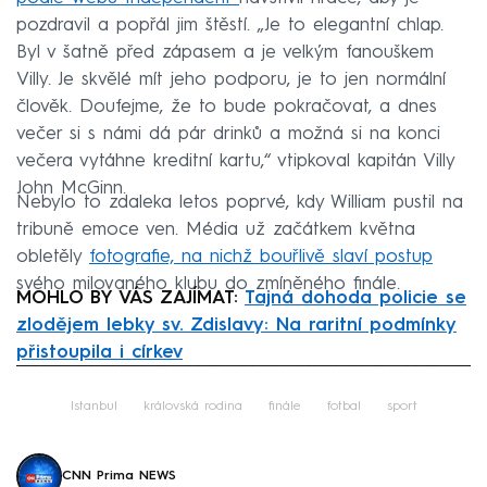
pozdravil a popřál jim štěstí. „Je to elegantní chlap.
Byl v šatně před zápasem a je velkým fanouškem
Villy. Je skvělé mít jeho podporu, je to jen normální
člověk. Doufejme, že to bude pokračovat, a dnes
večer si s námi dá pár drinků a možná si na konci
večera vytáhne kreditní kartu,“ vtipkoval kapitán Villy
John McGinn.
Nebylo to zdaleka letos poprvé, kdy William pustil na
tribuně emoce ven. Média už začátkem května
obletěly
fotografie, na nichž bouřlivě slaví postup
svého milovaného klubu do zmíněného finále.
MOHLO BY VÁS ZAJÍMAT:
Tajná dohoda policie se
zlodějem lebky sv. Zdislavy: Na raritní podmínky
přistoupila i církev
Failed to fetch
Istanbul
královská rodina
finále
fotbal
sport
CNN Prima NEWS