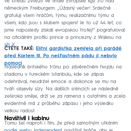
ve středu zvítězit ve finále Evropské ligy 3:0 nad
německým Freiburgem. „Úžasný večer! Srdečně
gratuluji všem hráčům, týmu, realizačnímu týmu a
všem, kdo jsou s klubem spojeni! Je to už 44 let, co
jsme naposledy získali evropskou trofej!“ pogratuloval
na oficiálním profilu prince a princezny z Walesu na
síti X
.
ČTĚTE TAKÉ:
Elitní gardistka zemřela při parádě
před Karlem III. Po nešťastném pádu jí nebylo
pomoci
Následník britského trůnu po závěrečném hvizdu na
stadionu v tureckém Istanbulu, kde se zápas
odehrával, neudržel emoce a dokonce se mu na
tváři objevily slzy. Na dalších snímcích se následně
zeširoka směje, drží se za ramena s ostatními a zcela
evidentně má z průběhu zápasu i jeho výsledku
velkou radost.
Navštívil i kabinu
Tomu šel naproti i tím, že před samotným utkáním
podle webu Independent
navštívil hráče, aby je