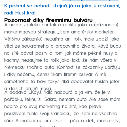
K pečení se nehodí stejná játra jako k restování,
radí Husí král
Pozornost díky firemnímu bulváru
A nejde zdaleka ani tak o realitu jako o (přiznanou)
marketingovou strategii. „Jsem amatérský marketér.
Většinu zákazníků nezajímá ani tolik moje zboží, jako
věci ze soukromého a pracovního života. Když budu
na sítě dávat posty o tom, jak máme pěkné husy a
kachny, nezaujme to tolik jako fakt, že nám včera v
Německu shořelo auto. Kontakt se zákazníky udržuju
i díky něčemu, čemu říkám firemní bulvár. A mě
samotného to baví taky,“ říká dodavatel husích jater
a dalších druhů masa.
A dodává: „Když řidič nabourá a já vím, že je v
pořádku, řeknu si: Sakra, nemám auto. Ale zase mám
nabito pro svůj marketing na sítě, kde právě
používám tuhle svoji srandičku, že jsem na všechno
sám. A motám na ni cokoli — péči o děti, manželství,