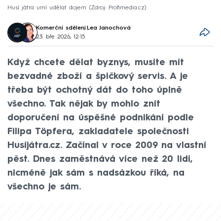
Husí játra umí udělat dojem
Zdroj: Profimedia.cz
Komerční sdělení
,
Lea Janochová
23. bře 2026, 12:15
Když chcete dělat byznys, musíte mít
bezvadné zboží a špičkový servis. A je
třeba být ochotný dát do toho úplně
všechno. Tak nějak by mohlo znít
doporučení na úspěšné podnikání podle
Filipa Töpfera, zakladatele společnosti
Husíjátra.cz. Začínal v roce 2009 na vlastní
pěst. Dnes zaměstnává více než 20 lidí,
nicméně jak sám s nadsázkou říká, na
všechno je sám.