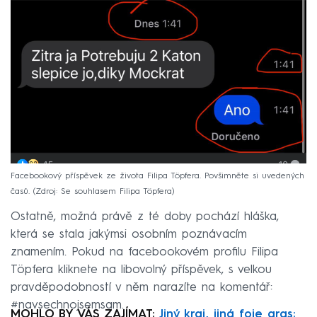
Facebookový příspěvek ze života Filipa Töpfera. Povšimněte si uvedených
časů.
Zdroj: Se souhlasem Filipa Töpfera
Ostatně, možná právě z té doby pochází hláška,
která se stala jakýmsi osobním poznávacím
znamením. Pokud na facebookovém profilu Filipa
Töpfera kliknete na libovolný příspěvek, s velkou
pravděpodobností v něm narazíte na komentář:
#navsechnojsemsam.
MOHLO BY VÁS ZAJÍMAT:
Jiný kraj, jiná foie gras: