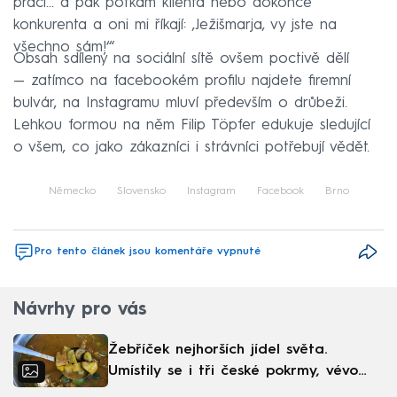
práci… a pak potkám klienta nebo dokonce
konkurenta a oni mi říkají: ‚Ježišmarja, vy jste na
všechno sám!‘“
Obsah sdílený na sociální sítě ovšem poctivě dělí
— zatímco na facebookém profilu najdete firemní
bulvár, na Instagramu mluví především o drůbeži.
Lehkou formou na něm Filip Töpfer edukuje sledující
o všem, co jako zákazníci i strávníci potřebují vědět.
Německo
Slovensko
Instagram
Facebook
Brno
Pro tento článek jsou komentáře vypnuté
Návrhy pro vás
Žebříček nejhorších jídel světa.
Umístily se i tři české pokrmy, vévodí
skandinávská kuchyně