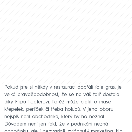
Pokud jste si někdy v restauraci dopřáli foie gras, je
velká pravděpodobnost, že se na váš talíř dostala
díky Filipu Töpferovi. Totéž může platit o mase
křepelek, perliček či třeba holubů. V jeho oboru
nejspíš není obchodníka, který by ho neznal.
Důvodem není jen fakt, že v podnikání nezná
odpočinku, ale i bezvadně zvládnutý marketing. Na