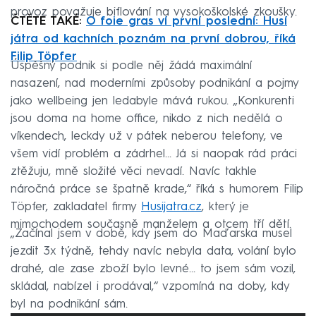
provoz považuje biflování na vysokoškolské zkoušky.
ČTĚTE TAKÉ:
O foie gras ví první poslední: Husí
játra od kachních poznám na první dobrou, říká
Filip Töpfer
Úspěšný podnik si podle něj žádá maximální
nasazení, nad moderními způsoby podnikání a pojmy
jako wellbeing jen ledabyle mává rukou. „Konkurenti
jsou doma na home office, nikdo z nich nedělá o
víkendech, leckdy už v pátek neberou telefony, ve
všem vidí problém a zádrhel… Já si naopak rád práci
ztěžuju, mně složité věci nevadí. Navíc takhle
náročná práce se špatně krade,“ říká s humorem Filip
Töpfer, zakladatel firmy
Husijatra.cz
, který je
mimochodem současně manželem a otcem tří dětí.
„Začínal jsem v době, kdy jsem do Maďarska musel
jezdit 3x týdně, tehdy navíc nebyla data, volání bylo
drahé, ale zase zboží bylo levné… to jsem sám vozil,
skládal, nabízel i prodával,“ vzpomíná na doby, kdy
byl na podnikání sám.