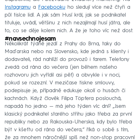
Instagramu
a
Facebooku
ho sledují více než čtyři a
půl tisíce lidí. A jak sám Husí král, jak se podnikatel
tituluje, uvádí, většinu z nich nezajímají husí játra, ale
to, co se děje kolem nich. A že je toho víc než dost.
#navsechnojesam
Několikrát týdně jezdí z Prahy do Brna, taky do
Maďarska nebo na Slovensko, kde jedná s klienty i
dodavateli, rád nahlíží do provozů i farem. Telefony
zvedá od rána do večera (jen během našeho
rozhovoru jich vyřídil asi pět) a obvykle i v noci,
pokud se rozezní. V mezičase tiskne smlouvy,
podepisuje je, případně edukuje okolí o husách či
kachnách. Když člověk Filipa Töpfera poslouchá,
napadá ho jedno — má jeho týden víc dní? „Jsem
klasický podnikatel starého střihu jako třeba za první
republiky nebo za Rakouska-Uherska, kdy bylo třeba
být v kšeftu od rána do večera,“ říká o sobě s tím,
že za mnohem náročnější spíš než non-stop pracovní