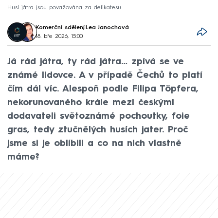
Husí játra jsou považována za delikatesu
Komerční sdělení
,
Lea Janochová
18. bře 2026, 15:00
Já rád játra, ty rád játra… zpívá se ve
známé lidovce. A v případě Čechů to platí
čím dál víc. Alespoň podle Filipa Töpfera,
nekorunovaného krále mezi českými
dodavateli světoznámé pochoutky, foie
gras, tedy ztučnělých husích jater. Proč
jsme si je oblíbili a co na nich vlastně
máme?