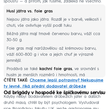
spoustu — a přitom, jak tušíme, zdaleka ne všechno.
Husí játra vs. foie gras
Nejsou játra jako játra. Rozdíl je v barvě, velikosti i
chuti, vše ovlivňuje vyšší podíl tuku.
Běžná játra mají tmavě červenou barvu, váží cca
30-50 g.
Foie gras mají narůžovělou až krémovou barvu,
váží 600-800 g i více a jejich chuť je výrazně
jemnější.
Prodává se také
kachní foie gras
, ve srovnání s
husím je menších rozměrů i hmotnosti, má
ČTĚTE TAKÉ:
Chceme lepší potraviny? Nekupujme
výraznější aroma a je cenově i celkově
ty levné, říká přední dodavatel drůbeže
dostupnější.
Od brigády v hospodě ke špičkovému servisu
Kdyby nebyl dodavatelem drůbežích jater a dalších
druhů masa, chtěl by být psychologem. Vystudoval
sice filozofickou fakultu UK, jenže gastronomie mu