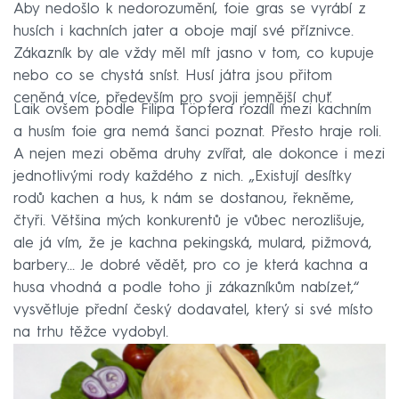
Aby nedošlo k nedorozumění, foie gras se vyrábí z
husích i kachních jater a oboje mají své příznivce.
Zákazník by ale vždy měl mít jasno v tom, co kupuje
nebo co se chystá sníst. Husí játra jsou přitom
ceněná více, především pro svoji jemnější chuť.
Laik ovšem podle Filipa Töpfera rozdíl mezi kachním
a husím foie gra nemá šanci poznat. Přesto hraje roli.
A nejen mezi oběma druhy zvířat, ale dokonce i mezi
jednotlivými rody každého z nich. „Existují desítky
rodů kachen a hus, k nám se dostanou, řekněme,
čtyři. Většina mých konkurentů je vůbec nerozlišuje,
ale já vím, že je kachna pekingská, mulard, pižmová,
barbery… Je dobré vědět, pro co je která kachna a
husa vhodná a podle toho ji zákazníkům nabízet,“
vysvětluje přední český dodavatel, který si své místo
na trhu těžce vydobyl.