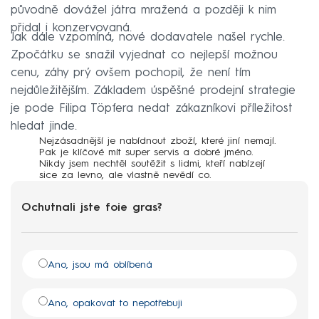
původně dovážel játra mražená a později k nim
přidal i konzervovaná.
Jak dále vzpomíná, nové dodavatele našel rychle.
Zpočátku se snažil vyjednat co nejlepší možnou
cenu, záhy prý ovšem pochopil, že není tím
nejdůležitějším. Základem úspěšné prodejní strategie
je pode Filipa Töpfera nedat zákazníkovi příležitost
hledat jinde.
Nejzásadnější je nabídnout zboží, které jiní nemají.
Pak je klíčové mít super servis a dobré jméno.
Nikdy jsem nechtěl soutěžit s lidmi, kteří nabízejí
sice za levno, ale vlastně nevědí co.
Ochutnali jste foie gras?
Ano, jsou má oblíbená
Ano, opakovat to nepotřebuji