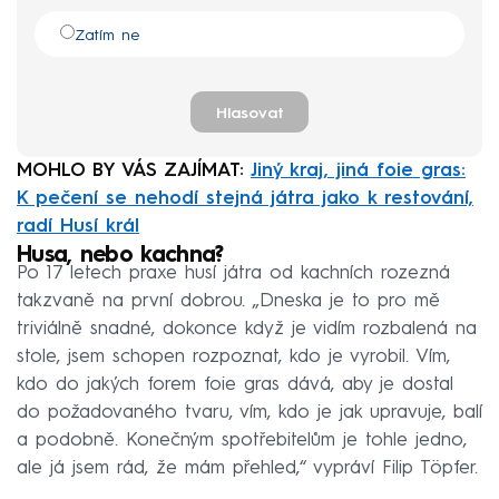
Zatím ne
Hlasovat
MOHLO BY VÁS ZAJÍMAT:
Jiný kraj, jiná foie gras:
K pečení se nehodí stejná játra jako k restování,
radí Husí král
Husa, nebo kachna?
Po 17 letech praxe husí játra od kachních rozezná
takzvaně na první dobrou. „Dneska je to pro mě
triviálně snadné, dokonce když je vidím rozbalená na
stole, jsem schopen rozpoznat, kdo je vyrobil. Vím,
kdo do jakých forem foie gras dává, aby je dostal
do požadovaného tvaru, vím, kdo je jak upravuje, balí
a podobně. Konečným spotřebitelům je tohle jedno,
ale já jsem rád, že mám přehled,“ vypráví Filip Töpfer.