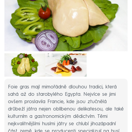
Foie gras mají mimořádně dlouhou tradici, která
sahá až do starobylého Egypta. Nejvíce se jimi
ovšem proslavila Francie, kde jsou ztučnělá
drůbeží játra nejen oblíbenou delikatesou, ale také
kulturním a gastronomickým dědictvím. Těmi
nejkvalitnějšími husími játry se chlubí jihozápadní
část země, kde se producenti specializují na husí