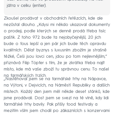
játra v celku (entier).
Zkoušel prodávat v obchodních řetězcích, kde ale
nezůstal dlouho. „Kdysi mi někdo ukazoval dokumenty
o prodeji, podle kterých se denně prodá třeba tisíc
paštik. Z toho 972 bude ta nejobyčejnější, 20 jich
bude o fous lepší a jen pár jich bude těch opravdu
kvalitních. Dělat byznys s luxusním zbožím je strašně
těžké, Češi jsou lovci cen, jdou po tom nejlevnějším,“
přiznává Filip Töpfer s tím, že je zkrátka třeba najít
místo, kde má vaše zboží tu správnou cenu. To našel
na farmářských trzích.
„Nastěhoval jsem se na farmářské trhy na Nápavce,
na Výtoni, v Dejvicích, na Náměstí Republiky a dalších
místech. Každý den jsem měl někde deset stánků, kde
jsme prodávali. Dost jsem se svezl na té vlně, kdy lidi
farmářské trhy bavily. Pak přišly food festivaly a
mezitím vším jsem chodil po zákaznících s konzervami