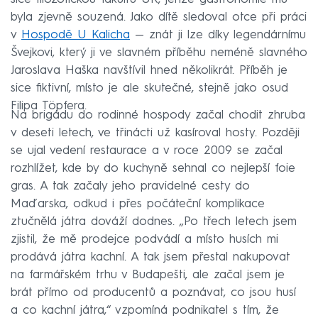
byla zjevně souzená. Jako dítě sledoval otce při práci
v
Hospodě U Kalicha
— znát ji lze díky legendárnímu
Švejkovi, který ji ve slavném příběhu neméně slavného
Jaroslava Haška navštívil hned několikrát. Příběh je
sice fiktivní, místo je ale skutečné, stejně jako osud
Filipa Töpfera.
Na brigádu do rodinné hospody začal chodit zhruba
v deseti letech, ve třinácti už kasíroval hosty. Později
se ujal vedení restaurace a v roce 2009 se začal
rozhlížet, kde by do kuchyně sehnal co nejlepší foie
gras. A tak začaly jeho pravidelné cesty do
Maďarska, odkud i přes počáteční komplikace
ztučnělá játra dováží dodnes. „Po třech letech jsem
zjistil, že mě prodejce podvádí a místo husích mi
prodává játra kachní. A tak jsem přestal nakupovat
na farmářském trhu v Budapešti, ale začal jsem je
brát přímo od producentů a poznávat, co jsou husí
a co kachní játra,“ vzpomíná podnikatel s tím, že