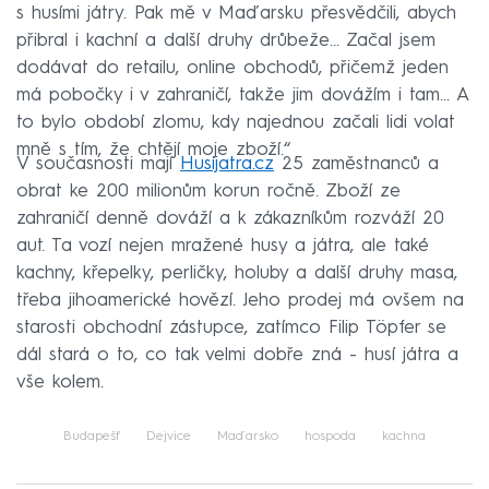
s husími játry. Pak mě v Maďarsku přesvědčili, abych
přibral i kachní a další druhy drůbeže… Začal jsem
dodávat do retailu, online obchodů, přičemž jeden
má pobočky i v zahraničí, takže jim dovážím i tam… A
to bylo období zlomu, kdy najednou začali lidi volat
mně s tím, že chtějí moje zboží.“
V současnosti mají
Husijatra.cz
25 zaměstnanců a
obrat ke 200 milionům korun ročně. Zboží ze
zahraničí denně dováží a k zákazníkům rozváží 20
aut. Ta vozí nejen mražené husy a játra, ale také
kachny, křepelky, perličky, holuby a další druhy masa,
třeba jihoamerické hovězí. Jeho prodej má ovšem na
starosti obchodní zástupce, zatímco Filip Töpfer se
dál stará o to, co tak velmi dobře zná - husí játra a
vše kolem.
Budapešť
Dejvice
Maďarsko
hospoda
kachna