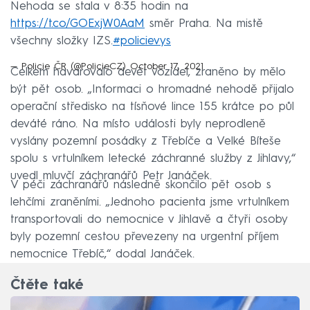
Nehoda se stala v 8:35 hodin na
https://t.co/GOExjW0AaM
směr Praha. Na mistě
všechny složky IZS.
#policievys
— Policie ČR (@PolicieCZ)
October 17, 2021
Celkem havarovalo devět vozidel, zraněno by mělo
být pět osob. „Informaci o hromadné nehodě přijalo
operační středisko na tísňové lince 155 krátce po půl
deváté ráno. Na místo události byly neprodleně
vyslány pozemní posádky z Třebíče a Velké Bíteše
spolu s vrtulníkem letecké záchranné služby z Jihlavy,“
uvedl mluvčí záchranářů Petr Janáček.
V péči záchranářů následně skončilo pět osob s
lehčími zraněními. „Jednoho pacienta jsme vrtulníkem
transportovali do nemocnice v Jihlavě a čtyři osoby
byly pozemní cestou převezeny na urgentní příjem
nemocnice Třebíč,“ dodal Janáček.
Čtěte také