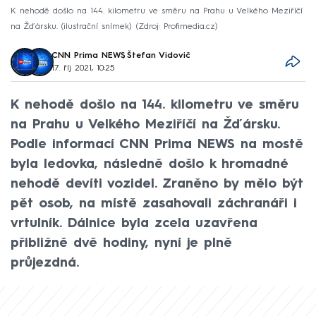
K nehodě došlo na 144. kilometru ve směru na Prahu u Velkého Meziříčí
na Žďársku. (ilustrační snímek)
Zdroj: Profimedia.cz
CNN Prima NEWS
,
Štefan Vidovič
17. říj 2021, 10:25
K nehodě došlo na 144. kilometru ve směru
na Prahu u Velkého Meziříčí na Žďársku.
Podle informací CNN Prima NEWS na mostě
byla ledovka, následně došlo k hromadné
nehodě devíti vozidel. Zraněno by mělo být
pět osob, na místě zasahovali záchranáři i
vrtulník. Dálnice byla zcela uzavřena
přibližně dvě hodiny, nyní je plně
průjezdná.