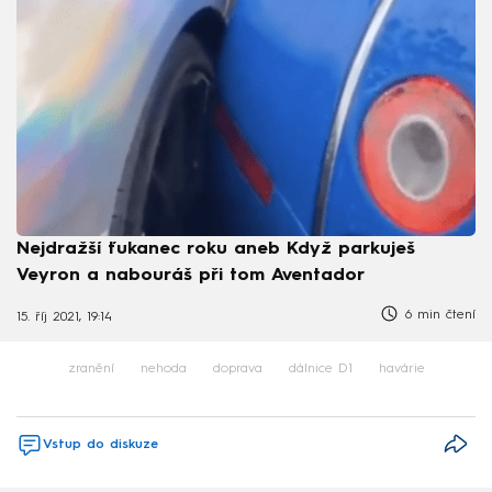
Nejdražší ťukanec roku aneb Když parkuješ
Veyron a nabouráš při tom Aventador
6 min čtení
15. říj 2021, 19:14
zranění
nehoda
doprava
dálnice D1
havárie
Vstup do diskuze