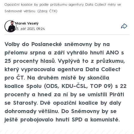
Opoziční koalice by podle průzkumu agentury Data Collect měly ve
Sněmovně většinu.
Zdroj: ČTK
Marek Veselý
13. zář 2021, 09:24
Volby do Poslanecké sněmovny by na
přelomu srpna a září vyhrálo hnutí ANO s
25 procenty hlasů. Vyplývá to z průzkumu,
který vypracovala agentura Data Collect
pro ČT. Na druhém místě by skončila
koalice Spolu (ODS, KDU-ČSL, TOP 09) s 22
procenty a hned za ní by se umístili Piráti
se Starosty. Dvě opoziční koalice by daly
dohromady většinu. Do Sněmovny by se
ještě probojovalo hnutí SPD a komunisté.