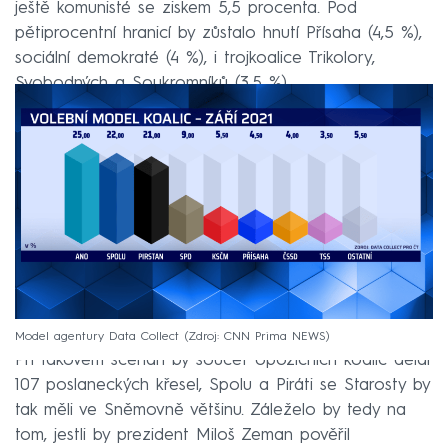
ještě komunisté se ziskem 5,5 procenta. Pod
pětiprocentní hranicí by zůstalo hnutí Přísaha (4,5 %),
sociální demokraté (4 %), i trojkoalice Trikolory,
Svobodných a Soukromníků (3,5 %).
Model agentury Data Collect
Zdroj: CNN Prima NEWS
Při takovém scénáři by součet opozičních koalic dělal
107 poslaneckých křesel, Spolu a Piráti se Starosty by
tak měli ve Sněmovně většinu. Záleželo by tedy na
tom, jestli by prezident Miloš Zeman pověřil