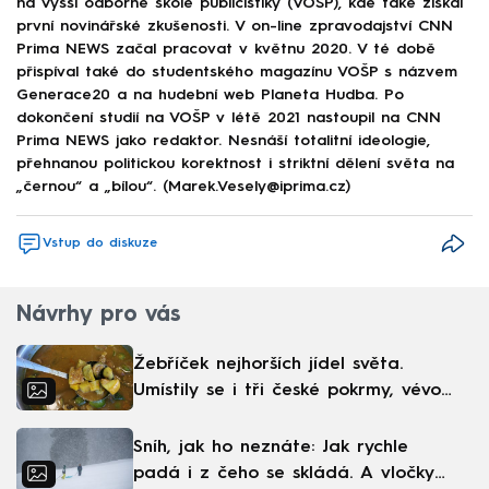
na Vyšší odborné škole publicistiky (VOŠP), kde také získal
první novinářské zkušenosti. V on-line zpravodajství CNN
Prima NEWS začal pracovat v květnu 2020. V té době
přispíval také do studentského magazínu VOŠP s názvem
Generace20 a na hudební web Planeta Hudba. Po
dokončení studií na VOŠP v létě 2021 nastoupil na CNN
Prima NEWS jako redaktor. Nesnáší totalitní ideologie,
přehnanou politickou korektnost i striktní dělení světa na
„černou“ a „bílou“. (Marek.Vesely@iprima.cz)
Vstup do diskuze
Návrhy pro vás
Žebříček nejhorších jídel světa.
Umístily se i tři české pokrmy, vévodí
skandinávská kuchyně
Sníh, jak ho neznáte: Jak rychle
padá i z čeho se skládá. A vločky