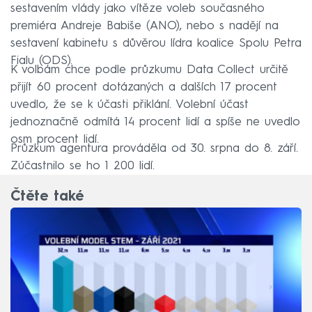
sestavením vlády jako vítěze voleb současného
premiéra Andreje Babiše (ANO), nebo s nadějí na
sestavení kabinetu s důvěrou lídra koalice Spolu Petra
Fialu (ODS).
K volbám chce podle průzkumu Data Collect určitě
přijít 60 procent dotázaných a dalších 17 procent
uvedlo, že se k účasti přiklání. Volební účast
jednoznačně odmítá 14 procent lidí a spíše ne uvedlo
osm procent lidí.
Průzkum agentura prováděla od 30. srpna do 8. září.
Zúčastnilo se ho 1 200 lidí.
Čtěte také