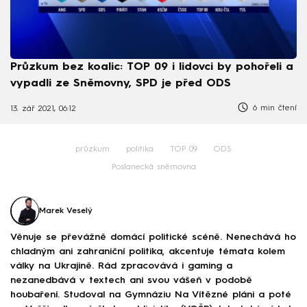
Průzkum bez koalic: TOP 09 i lidovci by pohořeli a
vypadli ze Sněmovny, SPD je před ODS
6 min čtení
13. zář 2021, 06:12
průzkum
politika
TOP 09
ODS
Poslanecká sněmovna
Marek Veselý
Věnuje se převážně domácí politické scéně. Nenechává ho
chladným ani zahraniční politika, akcentuje témata kolem
války na Ukrajině. Rád zpracovává i gaming a
nezanedbává v textech ani svou vášeň v podobě
houbaření. Studoval na Gymnáziu Na Vítězné pláni a poté