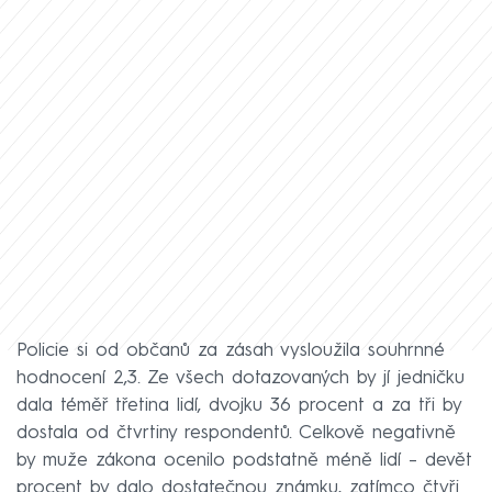
Policie si od občanů za zásah vysloužila souhrnné
hodnocení 2,3. Ze všech dotazovaných by jí jedničku
dala téměř třetina lidí, dvojku 36 procent a za tři by
dostala od čtvrtiny respondentů. Celkově negativně
by muže zákona ocenilo podstatně méně lidí – devět
procent by dalo dostatečnou známku, zatímco čtyři