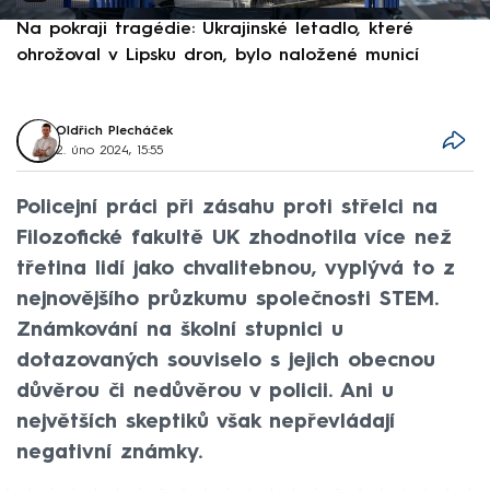
Na pokraji tragédie: Ukrajinské letadlo, které
P
ohrožoval v Lipsku dron, bylo naložené municí
e
Oldřich Plecháček
2. úno 2024, 15:55
Policejní práci při zásahu proti střelci na
Filozofické fakultě UK zhodnotila více než
třetina lidí jako chvalitebnou, vyplývá to z
nejnovějšího průzkumu společnosti STEM.
Známkování na školní stupnici u
dotazovaných souviselo s jejich obecnou
důvěrou či nedůvěrou v policii. Ani u
největších skeptiků však nepřevládají
negativní známky.