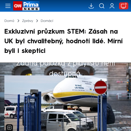
Domů
Zprávy
Domácí
Exkluzivní průzkum STEM: Zásah na
UK byl chvalitebný, hodnotí lidé. Mírní
byli i skeptici
Žádná položka z playlistu není
Výběr redakce
dostupná.