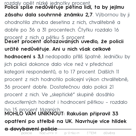
rozdaly opět nízké jednotky procent.
Policii spíše nedůvěřuje pětina lidí, ta by jejímu
zásahu dala souhrnně známku 2,7
. Výbornou by ji
ohodnotila zhruba desetina z nich, chvalitebně a
dobře po 36 a 31 procentech. Čtyřku rozdalo 16
procent z nich a pětku 5 procent.
Deset procent dotazovaných uvedlo, že policii
určitě nedůvěřuje. Ani u nich však celkové
hodnocení s 3,1
nedopadlo příliš špatně. Jedničku by
jich policii dokonce dalo více než v předchozí
kategorii respondentů, a to 17 procent. Dalších 11
procent z nich hodnotilo policejní výkon chvalitebně,
36 procent dobře. Dostatečnou dalo policii 21
procent z nich. Ve „skeptické“ skupině dosáhlo
dvouciferných hodnot i hodnocení pětkou – rozdalo
ho 15 procent tázaných.
MOHLO VÁM UNIKNOUT: Rakušan připravil 33
opatření po střelbě na UK. Navrhuje více hlídek
a dovybavení policie
Failed to fetch
policie
hodnocení
průzkum
STEM
důvěra