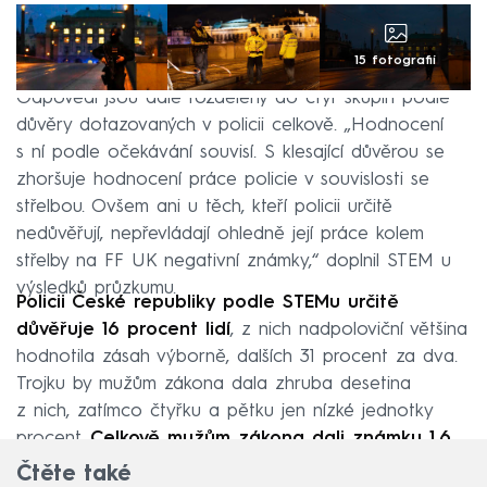
15 fotografií
Odpovědi jsou dále rozděleny do čtyř skupin podle
důvěry dotazovaných v policii celkově. „Hodnocení
s ní podle očekávání souvisí. S klesající důvěrou se
zhoršuje hodnocení práce policie v souvislosti se
střelbou. Ovšem ani u těch, kteří policii určitě
nedůvěřují, nepřevládají ohledně její práce kolem
střelby na FF UK negativní známky,“ doplnil STEM u
výsledků průzkumu.
Policii České republiky podle STEMu určitě
důvěřuje 16 procent lidí
, z nich nadpoloviční většina
hodnotila zásah výborně, dalších 31 procent za dva.
Trojku by mužům zákona dala zhruba desetina
z nich, zatímco čtyřku a pětku jen nízké jednotky
procent.
Celkově mužům zákona dali známku 1,6
.
Čtěte také