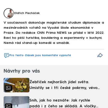
Oldřich Plecháček
V současnosti dokončuje magisterské studium diplomacie a
mezinárodních vztahů na Vysoké škole ekonomické v
Praze. Do redakce CNN Prima NEWS se přidal v létě 2022.
Baví ho pěší turistika, bouldering a experimenty v kuchyni.
Nemá rád stand-up komedii a smažák.
Pro tento článek jsou komentáře vypnuté
Návrhy pro vás
Žebříček nejhorších jídel světa.
Umístily se i tři české pokrmy, vévodí
skandinávská kuchyně
Sníh, jak ho neznáte: Jak rychle
padá i z čeho se skládá. A vločky