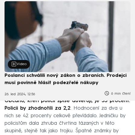
Video
Poslanci schválili nový zákon o zbraních. Prodejci
musí povinně hlásit podezřelé nákupy
6 min čtení
26. led 2024, 12:56
Občanů, kteří policii spíše důvěřují, je 53 procent.
Policii by zhodnotili za 2,2
. Hodnocení za dva u
nich se 42 procenty celkově převládalo. Jedničku by
policistům dala zhruba čtvrtina tázaných v této
skupině, stejně tak jako trojku. Špatné známky by