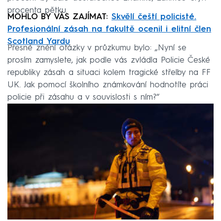
procenta pětku.
MOHLO BY VÁS ZAJÍMAT:
Skvělí čeští policisté.
Profesionální zásah na fakultě ocenil i elitní člen
Scotland Yardu
Přesné znění otázky v průzkumu bylo: „Nyní se
prosím zamyslete, jak podle vás zvládla Policie České
republiky zásah a situaci kolem tragické střelby na FF
UK. Jak pomocí školního známkování hodnotíte práci
policie při zásahu a v souvislosti s ním?“