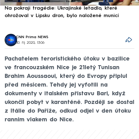
Na pokraji tragédie: Ukrajinské letadlo, které
P
ohrožoval v Lipsku dron, bylo naložené municí
e
CNN Prima NEWS
30. říj 2020, 13:06
Pachatelem teroristického útoku v bazilice
ve francouzském Nice je 21letý Tunisan
Brahim Aoussaoui, který do Evropy připlul
před měsícem. Tehdy jej vyfotili na
dokumenty v italském přístavu Bari, když
ukončil pobyt v karanténě. Později se dostal
z Itálie do Paříže, odkud odjel v den útoku
ranním vlakem do Nice.