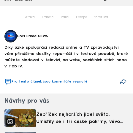
Afrika
Francie
Itálie
Evropa
terorista
CNN Prima NEWS
Díky úzké spolupráci redakcí online a TV zpravodajství
vám přinášíme desítky reportáží i v textové podobě, které
můžete sledovat v televizi, na webu, sociálních sítích nebo
v HbbTV.
Pro tento článek jsou komentáře vypnuté
Návrhy pro vás
Žebříček nejhorších jídel světa.
Umístily se i tři české pokrmy, vévodí
skandinávská kuchyně