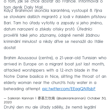
o tom, jak se chce dostat do Francie. Informoval o
tom deník Daily Mail.
Když Brahimovi skončila karanténa, vystoupil 8. října
se stovkami dalších migrantů z lodi v italském přístavu
Bari. Tam ho úřady vyfotily a zapsaly si jeho jméno,
datum narození a získaly otisky prstů. Úředníci
prověřili také jeho záznamy, údajně neměl žádnou
kriminální minulost a nikdy dříve se nesnažil do Itálie
dostat.
Brahim Aoussaoui (centre), a 21-year-old Tunisian who
arrived in Europe on a migrant boat just last month,
attacked worshippers with a 12-inch blade in the
Notre Dame basilica in Nice, slitting the throat of an
elderly woman near the church's holy water in a
beheading attempt.
pic.twitter.com/EEqgQNRsbF
— Saikiran Kannan | 赛基兰坎南 (@saikirankannan)
October 30,
2020
Druhý den mu ale úřady sdělily, že nemá legální