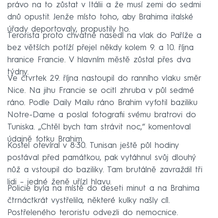
právo na to zůstat v Itálii a že musí zemi do sedmi
dnů opustit. Jenže místo toho, aby Brahima italské
úřady deportovaly, propustily ho.
Terorista proto chvatně nasedl na vlak do Paříže a
bez větších potíží přejel někdy kolem 9. a 10. října
hranice Francie. V hlavním městě zůstal přes dva
týdny.
Ve čtvrtek 29. října nastoupil do ranního vlaku směr
Nice. Na jihu Francie se ocitl zhruba v půl sedmé
ráno. Podle Daily Mailu ráno Brahim vyfotil baziliku
Notre-Dame a poslal fotografii svému bratrovi do
Tuniska. „Chtěl bych tam strávit noc,“ komentoval
údajně fotku Brahim.
Kostel otevíral v 8:30. Tunisan ještě půl hodiny
postával před památkou, pak vytáhnul svůj dlouhý
nůž a vstoupil do baziliky. Tam brutálně zavraždil tři
lidi – jedné ženě uřízl hlavu.
Policie byla na místě do deseti minut a na Brahima
čtrnáctkrát vystřelila, některé kulky našly cíl.
Postřeleného teroristu odvezli do nemocnice.