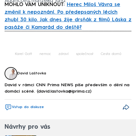
Adamcova manželka Jana.
MOHLO VÁM UNIKNOUT:
Herec Miloš Vávra se
změnil k nepoznání. Po předepsaných lécích
zhubl 30 kilo. Jak dnes žije drsňák z filmů Láska z
pasáže či Kamarád do deště?
Failed to fetch
Karel Gott
nemoc
zdraví
společnost
Cesta domů
David Laštovka
David v rámci CNN Prima NEWS píše především o dění na
domácí scéně. (david.lastovka@iprima.cz)
Vstup do diskuze
Návrhy pro vás