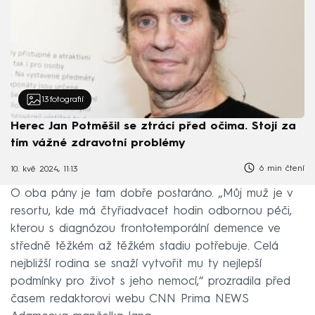
13
fotografií
Herec Jan Potměšil se ztrácí před očima. Stojí za
tím vážné zdravotní problémy
6 min čtení
10. kvě 2024, 11:13
O oba pány je tam dobře postaráno. „Můj muž je v
resortu, kde má čtyřiadvacet hodin odbornou péči,
kterou s diagnózou frontotemporální demence ve
středně těžkém až těžkém stadiu potřebuje. Celá
nejbližší rodina se snaží vytvořit mu ty nejlepší
podmínky pro život s jeho nemocí,“ prozradila před
časem redaktorovi webu CNN Prima NEWS