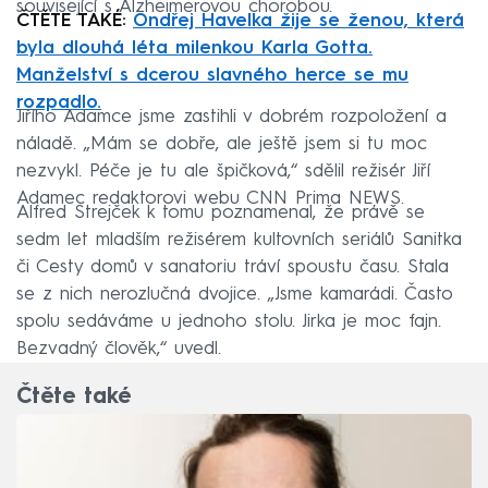
související s Alzheimerovou chorobou.
ČTĚTE TAKÉ:
Ondřej Havelka žije se ženou, která
byla dlouhá léta milenkou Karla Gotta.
Manželství s dcerou slavného herce se mu
rozpadlo.
Jiřího Adamce jsme zastihli v dobrém rozpoložení a
náladě. „Mám se dobře, ale ještě jsem si tu moc
nezvykl. Péče je tu ale špičková,“ sdělil režisér Jiří
Adamec redaktorovi webu CNN Prima NEWS.
Alfred Strejček k tomu poznamenal, že právě se
sedm let mladším režisérem kultovních seriálů Sanitka
či Cesty domů v sanatoriu tráví spoustu času. Stala
se z nich nerozlučná dvojice. „Jsme kamarádi. Často
spolu sedáváme u jednoho stolu. Jirka je moc fajn.
Bezvadný člověk,“ uvedl.
Čtěte také