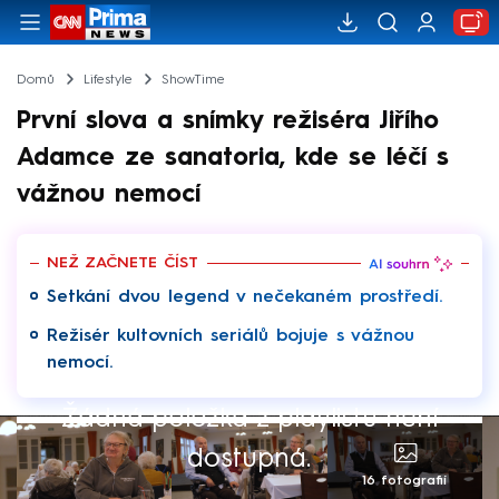
Domů
Lifestyle
ShowTime
První slova a snímky režiséra Jiřího
Adamce ze sanatoria, kde se léčí s
vážnou nemocí
NEŽ ZAČNETE ČÍST
Setkání dvou legend v nečekaném prostředí.
Režisér kultovních seriálů bojuje s vážnou
nemocí.
Žádná položka z playlistu není
dostupná.
16 fotografií