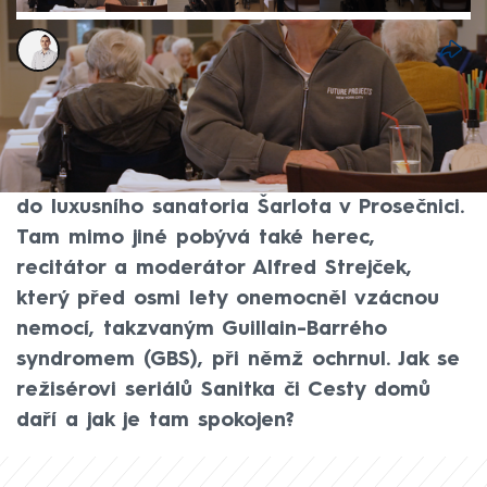
David Laštovka
28. lis 2025, 05:46
Režisér Jiří Adamec, který bojuje s
Alzheimerovou chorobou, byl kvůli
zhoršujícímu se zdravotnímu stavu umístěn
do luxusního sanatoria Šarlota v Prosečnici.
Tam mimo jiné pobývá také herec,
recitátor a moderátor Alfred Strejček,
který před osmi lety onemocněl vzácnou
nemocí, takzvaným Guillain-Barrého
syndromem (GBS), při němž ochrnul. Jak se
režisérovi seriálů Sanitka či Cesty domů
daří a jak je tam spokojen?