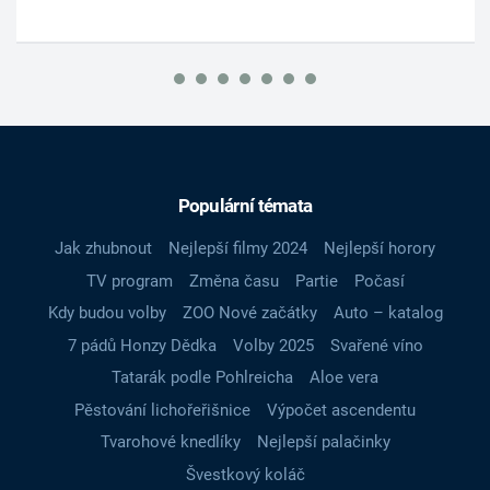
Populární témata
Jak zhubnout
Nejlepší filmy 2024
Nejlepší horory
TV program
Změna času
Partie
Počasí
Kdy budou volby
ZOO Nové začátky
Auto – katalog
7 pádů Honzy Dědka
Volby 2025
Svařené víno
Tatarák podle Pohlreicha
Aloe vera
Pěstování lichořeřišnice
Výpočet ascendentu
Tvarohové knedlíky
Nejlepší palačinky
Švestkový koláč