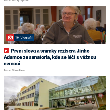
Téma: Blízký východ
16 fotografií
První slova a snímky režiséra Jiřího
Adamce ze sanatoria, kde se léčí s vážnou
nemocí
Téma: ShowTime