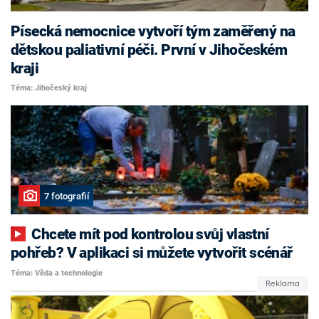
Písecká nemocnice vytvoří tým zaměřený na
dětskou paliativní péči. První v Jihočeském
kraji
Téma: Jihočeský kraj
7 fotografií
Chcete mít pod kontrolou svůj vlastní
pohřeb? V aplikaci si můžete vytvořit scénář
Téma: Věda a technologie