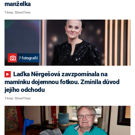
manželka
Téma: ShowTime
7 fotografií
Laďka Něrgešová zavzpomínala na
maminku dojemnou fotkou. Zmínila důvod
jejího odchodu
Téma: ShowTime