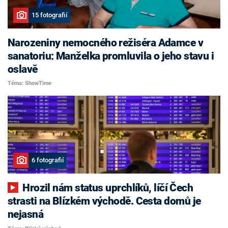
15 fotografií
Narozeniny nemocného režiséra Adamce v
sanatoriu: Manželka promluvila o jeho stavu i
oslavě
Téma: ShowTime
6 fotografií
Hrozil nám status uprchlíků, líčí Čech
strasti na Blízkém východě. Cesta domů je
nejasná