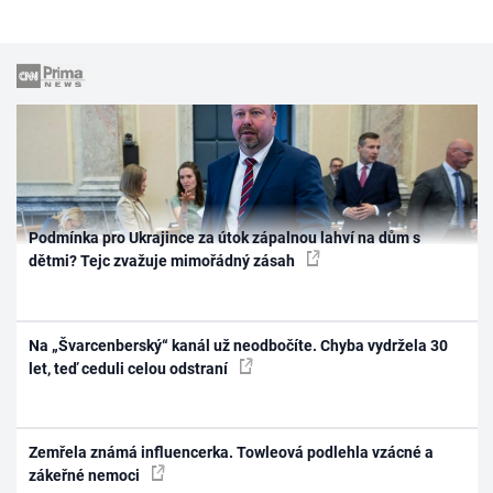
Podmínka pro Ukrajince za útok zápalnou lahví na dům s
dětmi? Tejc zvažuje mimořádný zásah
Na „Švarcenberský“ kanál už neodbočíte. Chyba vydržela 30
let, teď ceduli celou odstraní
Zemřela známá influencerka. Towleová podlehla vzácné a
zákeřné nemoci