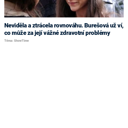
Neviděla a ztrácela rovnováhu. Burešová už ví,
co může za její vážné zdravotní problémy
Téma: ShowTime