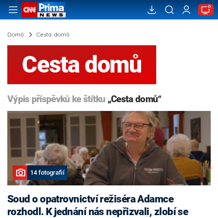
Domů
Cesta domů
Cesta domů
Výpis příspěvků ke štítku
„Cesta domů“
14 fotografií
Soud o opatrovnictví režiséra Adamce
rozhodl. K jednání nás nepřizvali, zlobí se