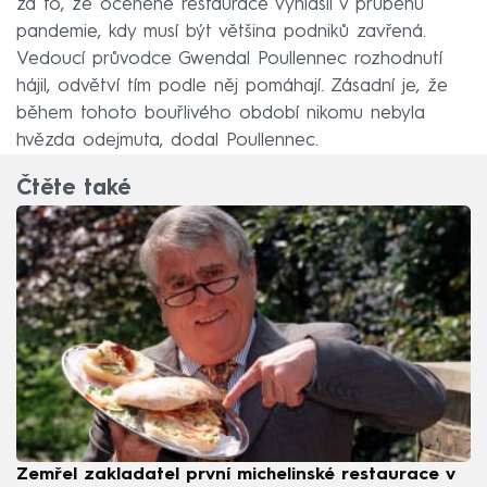
za to, že oceněné restaurace vyhlásil v průběhu
pandemie, kdy musí být většina podniků zavřená.
Vedoucí průvodce Gwendal Poullennec rozhodnutí
hájil, odvětví tím podle něj pomáhají. Zásadní je, že
během tohoto bouřlivého období nikomu nebyla
hvězda odejmuta, dodal Poullennec.
Čtěte také
Zemřel zakladatel první michelinské restaurace v