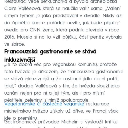
Restauraci vede šéfkuchařka a bývalá archeoložka
Claire Valléeová, která se naučila vařit sama. „Vaření
s mým týmem je jako představení v divadle. Nikdy až
do úplného konce pořádně nevíte, jak bude přijato,“
uvedla pro CNN žena, která podnik otevřela v roce
2016. Musela si na to vzít půjčku, část peněz vybrala
ve sbírce.
Francouzská gastronomie se stává
inkluzivnější
„Je to dobrá věc pro veganskou komunitu, protože
tato hvězda je důkazem, že francouzská gastronomie
se stává inkluzivnější a že rostlinná jídla do ní patří
také,“ dodala Valléeová s tím, že hvězda slouží jako
uznání nejen pro ni a její tým, ale i pro místní
pěstitele zeleniny, s nimiž spolupracuje.
Vegetariánské či částečně veganské
restaurace
michelinskou hvězdu získaly už dříve, ve Francii však
jde o premiéru.
Gastronomický průvodce Michelin si vysloužil kritiku