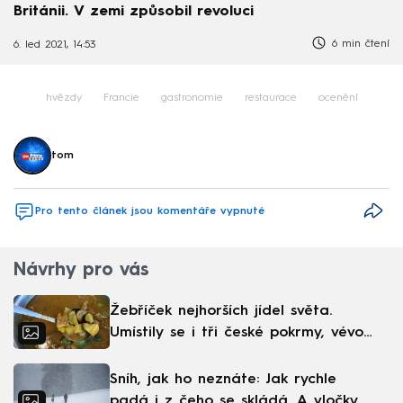
Británii. V zemi způsobil revoluci
6 min čtení
6. led 2021, 14:53
hvězdy
Francie
gastronomie
restaurace
ocenění
tom
Pro tento článek jsou komentáře vypnuté
Návrhy pro vás
Žebříček nejhorších jídel světa.
Umístily se i tři české pokrmy, vévodí
skandinávská kuchyně
Sníh, jak ho neznáte: Jak rychle
padá i z čeho se skládá. A vločky