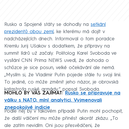
Rusko a Spojené státy se dohodly na
setkání
prezidentů obou zemí
, ke kterému má dojít v
nadcházejících dnech. Informoval o tom poradce
Kremlu Jurij Ušakov s dodatkem, že přípravy na
summit lídrů už začaly. Politolog Karel Svoboda ve
vysílání CNN Prima NEWS uvedl, že dohoda o
schůzce je sice posun, velké očekávání ale nemá.
„Myslím si, že Vladimir Putin pojede stále tu svoji linii.
To jediné, co může změnit jeho názor, je obrovská
katastrofa ruské armády,“ popsal Svoboda.
MOHLO BY VÁS ZAJÍMAT:
Rusko se připravuje na
válku s NATO, míní analytici. Vyjmenovali
znepokojivé indicie
Podle něj by v takovém případě Putin mohl pochopit,
že další válčení mu může přinést akorát zkázu. „To
ale zatím nevidím. Oni jsou přesvědčeni, že