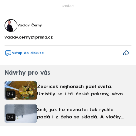
Failed to fetch
sankce
Václav Černý
vaclav.cerny@iprima.cz
Vstup do diskuze
Návrhy pro vás
Žebříček nejhorších jídel světa.
Umístily se i tři české pokrmy, vévodí
skandinávská kuchyně
Sníh, jak ho neznáte: Jak rychle
padá i z čeho se skládá. A vločky
nejsou bílé