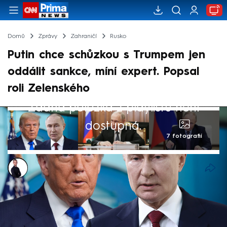
Domů
Zprávy
Zahraničí
Rusko
Putin chce schůzkou s Trumpem jen
oddálit sankce, míní expert. Popsal
roli Zelenského
Žádná položka z playlistu není
dostupná.
7 fotografií
Václav Černý
8. srp 2025, 17:56
Ruský prezident Vladimir Putin schůzkou s
Donaldem Trumpem jen oddaluje sankce,