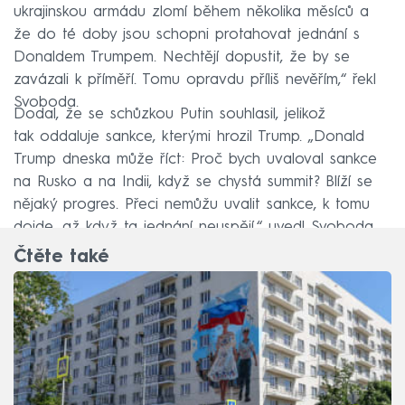
ukrajinskou armádu zlomí během několika měsíců a
že do té doby jsou schopni protahovat jednání s
Donaldem Trumpem. Nechtějí dopustit, že by se
zavázali k příměří. Tomu opravdu příliš nevěřím,“ řekl
Svoboda.
Dodal, že se schůzkou Putin souhlasil, jelikož
tak oddaluje sankce, kterými hrozil Trump. „Donald
Trump dneska může říct: Proč bych uvaloval sankce
na Rusko a na Indii, když se chystá summit? Blíží se
nějaký progres. Přeci nemůžu uvalit sankce, k tomu
dojde, až když ta jednání neuspějí,“ uvedl Svoboda.
Čtěte také