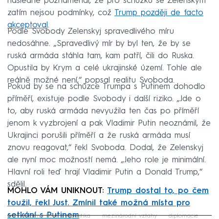
následně poznamenal, že pro schůzku se Zelenským
zatím nejsou podmínky, což
Trump později de facto
akceptoval
.
Podle Svobody Zelenskyj spravedlivého míru
nedosáhne. „Spravedlivý mír by byl ten, že by se
ruská armáda stáhla tam, kam patří, čili do Ruska.
Opustila by Krym a celé ukrajinské území. Tohle ale
reálně možné není,“ popsal realitu Svoboda.
Pokud by se na schůzce Trumpa s Putinem dohodlo
příměří, existuje podle Svobody i další riziko. „Jde o
to, aby ruská armáda nevyužila ten čas po příměří
jenom k vyzbrojení a pak Vladimir Putin neoznámil, že
Ukrajinci porušili příměří a že ruská armáda musí
znovu reagovat,“ řekl Svoboda. Dodal, že Zelenskyj
ale nyní moc možností nemá. „Jeho role je minimální.
Hlavní roli teď hrají Vladimir Putin a Donald Trump,“
sdělil.
MOHLO VÁM UNIKNOUT:
Trump dostal to, po čem
toužil, řekl Just. Zmínil také možná místa pro
setkání s Putinem
Vladimir Putin
politika
mezinárodní vztahy
diplomacie