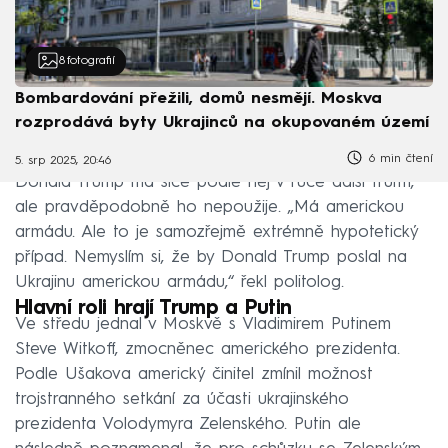
8
fotografií
Bombardování přežili, domů nesmějí. Moskva
rozprodává byty Ukrajinců na okupovaném území
6 min čtení
5. srp 2025, 20:46
Donald Trump má sice podle něj v ruce další trumf,
ale pravděpodobně ho nepoužije. „Má americkou
armádu. Ale to je samozřejmě extrémně hypotetický
případ. Nemyslím si, že by Donald Trump poslal na
Ukrajinu americkou armádu,“ řekl politolog.
Hlavní roli hrají Trump a Putin
Ve středu jednal v Moskvě s Vladimirem Putinem
Steve Witkoff, zmocněnec amerického prezidenta.
Podle Ušakova americký činitel zmínil možnost
trojstranného setkání za účasti ukrajinského
prezidenta Volodymyra Zelenského. Putin ale