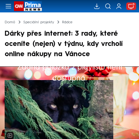
Domů
Speciální projekty
Rádce
Dárky přes internet: 3 rady, které
oceníte (nejen) v týdnu, kdy vrcholí
online nákupy na Vánoce
Žádná položka z playlistu není
Výběr redakce
dostupná.