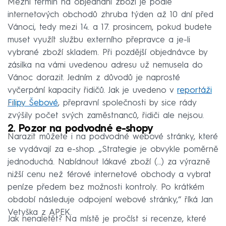
Mezní termín na objednání zboží je podle
internetových obchodů zhruba týden až 10 dní před
Vánoci, tedy mezi 14. a 17. prosincem, pokud budete
muset využít službu externího přepravce a je-li
vybrané zboží skladem. Při pozdější objednávce by
zásilka na vámi uvedenou adresu už nemusela do
Vánoc dorazit. Jedním z důvodů je naprosté
vyčerpání kapacity řidičů. Jak je uvedeno v
reportáži
Filipy Šebové
, přepravní společnosti by sice rády
zvýšily počet svých zaměstnanců, řidiči ale nejsou.
2. Pozor na podvodné e-shopy
Narazit můžete i na podvodné webové stránky, které
se vydávají za e-shop. „Strategie je obvykle poměrně
jednoduchá. Nabídnout lákavé zboží (…) za výrazně
nižší cenu než férové internetové obchody a vybrat
peníze předem bez možnosti kontroly. Po krátkém
období následuje odpojení webové stránky,“ říká Jan
Vetyška z APEK.
Jak nenaletět? Na místě je pročíst si recenze, které