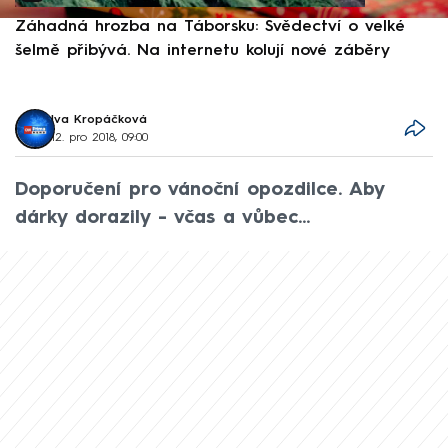
Záhadná hrozba na Táborsku: Svědectví o velké
S
šelmě přibývá. Na internetu kolují nové záběry
d
Iva Kropáčková
12. pro 2018, 09:00
Doporučení pro vánoční opozdilce. Aby
dárky dorazily - včas a vůbec...