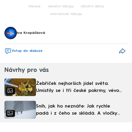
Vánoce
vánoční nákupy
vánoční dárky
internetové nákupy
Iva Kropáčková
Vstup do diskuze
Návrhy pro vás
Žebříček nejhorších jídel světa.
Umístily se i tři české pokrmy, vévodí
skandinávská kuchyně
Sníh, jak ho neznáte: Jak rychle
padá i z čeho se skládá. A vločky
nejsou bílé