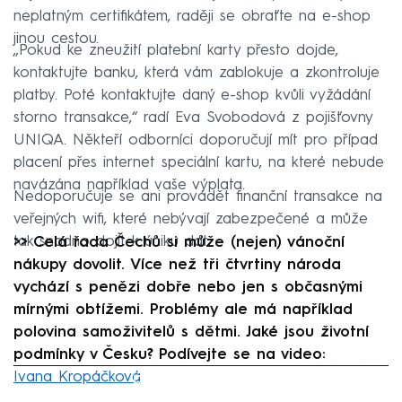
neplatným certifikátem, raději se obraťte na e-shop
jinou cestou.
„Pokud ke zneužití platební karty přesto dojde,
kontaktujte banku, která vám zablokuje a zkontroluje
platby. Poté kontaktujte daný e-shop kvůli vyžádání
storno transakce,“ radí Eva Svobodová z pojišťovny
UNIQA. Někteří odborníci doporučují mít pro případ
placení přes internet speciální kartu, na které nebude
navázána například vaše výplata.
Nedoporučuje se ani provádět finanční transakce na
veřejných wifi, které nebývají zabezpečené a může
tak snadno dojít k úniku dat.
>> Celá řada Čechů si může (nejen) vánoční
nákupy dovolit. Více než tři čtvrtiny národa
vychází s penězi dobře nebo jen s občasnými
mírnými obtížemi. Problémy ale má například
polovina samoživitelů s dětmi. Jaké jsou životní
podmínky v Česku? Podívejte se na video:
Ivana Kropáčková
Failed to fetch