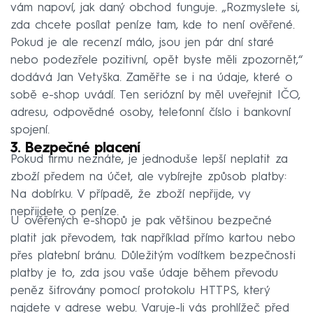
vám napoví, jak daný obchod funguje. „Rozmyslete si,
zda chcete posílat peníze tam, kde to není ověřené.
Pokud je ale recenzí málo, jsou jen pár dní staré
nebo podezřele pozitivní, opět byste měli zpozornět,“
dodává Jan Vetyška. Zaměřte se i na údaje, které o
sobě e-shop uvádí. Ten seriózní by měl uveřejnit IČO,
adresu, odpovědné osoby, telefonní číslo i bankovní
spojení.
3. Bezpečné placení
Pokud firmu neznáte, je jednoduše lepší neplatit za
zboží předem na účet, ale vybírejte způsob platby:
Na dobírku. V případě, že zboží nepřijde, vy
nepřijdete o peníze.
U ověřených e-shopů je pak většinou bezpečné
platit jak převodem, tak například přímo kartou nebo
přes platební bránu. Důležitým vodítkem bezpečnosti
platby je to, zda jsou vaše údaje během převodu
peněz šifrovány pomocí protokolu HTTPS, který
najdete v adrese webu. Varuje-li vás prohlížeč před