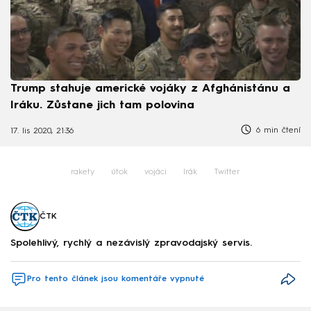
Trump stahuje americké vojáky z Afghánistánu a
Iráku. Zůstane jich tam polovina
6 min čtení
17. lis 2020, 21:36
rakety
útok
vojáci
Irák
Twitter
ČTK
Spolehlivý, rychlý a nezávislý zpravodajský servis.
Pro tento článek jsou komentáře vypnuté