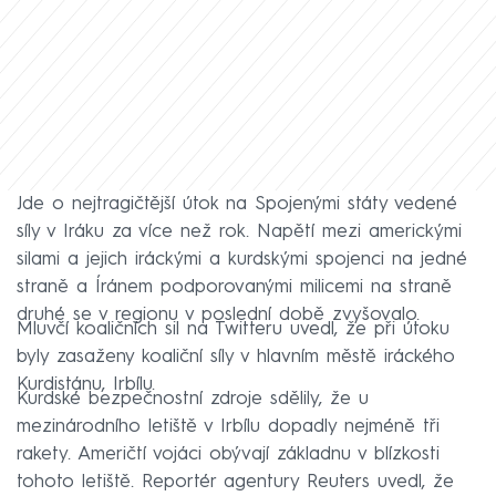
Jde o nejtragičtější útok na Spojenými státy vedené
síly v Iráku za více než rok. Napětí mezi americkými
silami a jejich iráckými a kurdskými spojenci na jedné
straně a Íránem podporovanými milicemi na straně
druhé se v regionu v poslední době zvyšovalo.
Mluvčí koaličních sil na Twitteru uvedl, že při útoku
byly zasaženy koaliční síly v hlavním městě iráckého
Kurdistánu, Irbílu.
Kurdské bezpečnostní zdroje sdělily, že u
mezinárodního letiště v Irbílu dopadly nejméně tři
rakety. Američtí vojáci obývají základnu v blízkosti
tohoto letiště. Reportér agentury Reuters uvedl, že