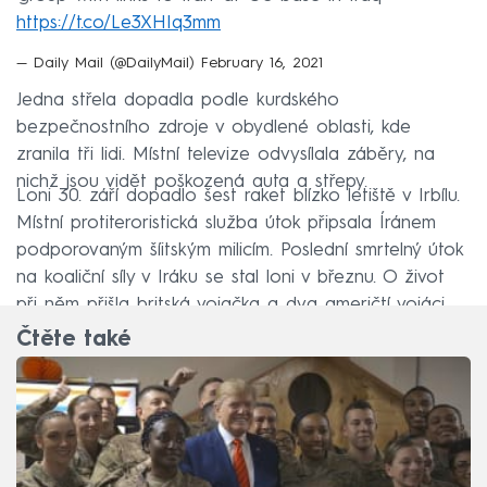
https://t.co/Le3XHIq3mm
— Daily Mail (@DailyMail)
February 16, 2021
Jedna střela dopadla podle kurdského
bezpečnostního zdroje v obydlené oblasti, kde
zranila tři lidi. Místní televize odvysílala záběry, na
nichž jsou vidět poškozená auta a střepy.
Loni 30. září dopadlo šest raket blízko letiště v Irbílu.
Místní protiteroristická služba útok připsala Íránem
podporovaným šíitským milicím. Poslední smrtelný útok
na koaliční síly v Iráku se stal loni v březnu. O život
při něm přišla britská vojačka a dva američtí vojáci.
Čtěte také