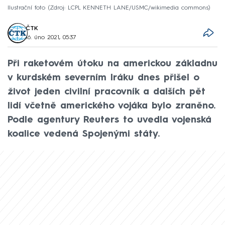
Ilustrační foto
Zdroj: LCPL KENNETH LANE/USMC/wikimedia commons
ČTK
16. úno 2021, 05:37
Při raketovém útoku na americkou základnu
v kurdském severním Iráku dnes přišel o
život jeden civilní pracovník a dalších pět
lidí včetně amerického vojáka bylo zraněno.
Podle agentury Reuters to uvedla vojenská
koalice vedená Spojenými státy.