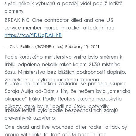
slyšel několik výbuchů a později viděl poblíž letiště
plameny.
BREAKING: One contractor killed and one US
service member injured in rocket attack in Iraq
https://t.co/flDUqDAHhB
— CNN Politics (@CNNPolitics)
February 15, 2021
Podle kurdského ministerstva vnitra bylo směrem k
Irbílu odpáleno několik raket kolem 21:30 místního
času. Ministerstvo bez bližších podrobností doplnilo,
že několik lidí bylo při incidentu zraněno.
K útoku na americkou základnu se přihlásila skupina
Sarája Aulíja ad-Dám s tím, že terčem byla „americká
okupace“ Iráku. Podle Reuters skupina neposkytla
důkazy, které by její podíl na útoku potvrdily.
Irbílské letiště bylo podle bezpečnostních zdrojů
preventivně uzavřeno.
One dead and five wounded after rocket attack by
'group with links to Iran' at US base in Iraq