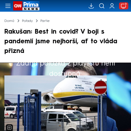
Domů
Pořady
Partie
Rakušan: Best in covid? V boji s
pandemií jsme nejhorší, ať to vláda
přizná
Žádná položka z playlistu není
Výběr redakce
dostupná.