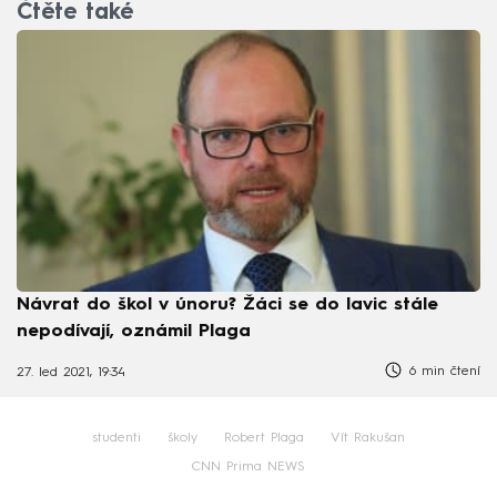
Čtěte také
Návrat do škol v únoru? Žáci se do lavic stále
nepodívají, oznámil Plaga
6 min čtení
27. led 2021, 19:34
studenti
školy
Robert Plaga
Vít Rakušan
CNN Prima NEWS