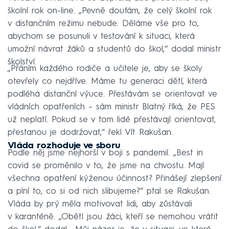
školní rok on-line. „Pevně doufám, že celý školní rok
v distančním režimu nebude. Děláme vše pro to,
abychom se posunuli v testování k situaci, která
umožní návrat žáků a studentů do škol,“ dodal ministr
školství.
„Přáním každého rodiče a učitele je, aby se školy
otevřely co nejdříve. Máme tu generaci dětí, která
podléhá distanční výuce. Přestávám se orientovat ve
vládních opatřeních – sám ministr Blatný říká, že PES
už neplatí. Pokud se v tom lidé přestávají orientovat,
přestanou je dodržovat,“ řekl Vít Rakušan.
Vláda rozhoduje ve sboru
Podle něj jsme nejhorší v boji s pandemií. „Best in
covid se proměnilo v to, že jsme na chvostu. Mají
všechna opatření kýženou účinnost? Přinášejí zlepšení
a plní to, co si od nich slibujeme?“ ptal se Rakušan.
Vláda by prý měla motivovat lidi, aby zůstávali
v karanténě. „Obětí jsou žáci, kteří se nemohou vrátit