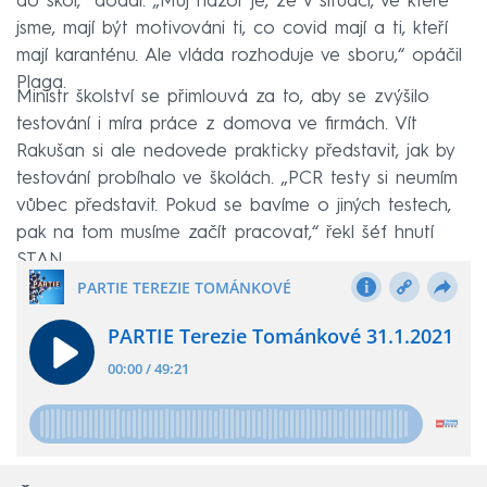
do škol,“ dodal. „Můj názor je, že v situaci, ve které
jsme, mají být motivováni ti, co covid mají a ti, kteří
mají karanténu. Ale vláda rozhoduje ve sboru,“ opáčil
Plaga.
Ministr školství se přimlouvá za to, aby se zvýšilo
testování i míra práce z domova ve firmách. Vít
Rakušan si ale nedovede prakticky představit, jak by
testování probíhalo ve školách. „PCR testy si neumím
vůbec představit. Pokud se bavíme o jiných testech,
pak na tom musíme začít pracovat,“ řekl šéf hnutí
STAN.