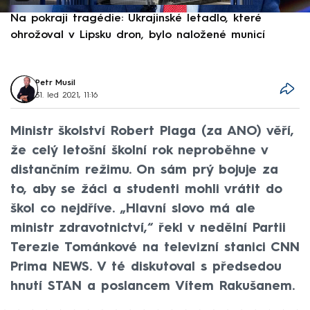
Na pokraji tragédie: Ukrajinské letadlo, které
P
ohrožoval v Lipsku dron, bylo naložené municí
e
Petr Musil
31. led 2021, 11:16
Ministr školství Robert Plaga (za ANO) věří,
že celý letošní školní rok neproběhne v
distančním režimu. On sám prý bojuje za
to, aby se žáci a studenti mohli vrátit do
škol co nejdříve. „Hlavní slovo má ale
ministr zdravotnictví,“ řekl v nedělní Partii
Terezie Tománkové na televizní stanici CNN
Prima NEWS. V té diskutoval s předsedou
hnutí STAN a poslancem Vítem Rakušanem.