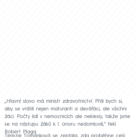
„Hlavní slovo má ministr zdravotnictví. Přál bych si,
aby se vrátili nejen maturanti a deváťáci, ale všichni
žáci. Počty lidí v nemocnicích ale neklesly, takže jsme
se na nástupu žáků k 1. únoru nedomluvili,“ řekl
Robert Plaga.
Terezie Tománková se zeptala, zda proběhne celý