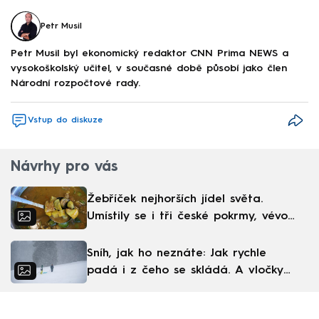
Petr Musil
Petr Musil byl ekonomický redaktor CNN Prima NEWS a
vysokoškolský učitel, v současné době působí jako člen
Národní rozpočtové rady.
Vstup do diskuze
Návrhy pro vás
Žebříček nejhorších jídel světa.
Umístily se i tři české pokrmy, vévodí
skandinávská kuchyně
Sníh, jak ho neznáte: Jak rychle
padá i z čeho se skládá. A vločky
nejsou bílé