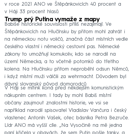
v roce 2021 ANO ve Štěpánkovicích 40 procent a
v Háji 33 procent hlasů.
Trump prý Putina vymaže z mapy
Babiše historické souvislosti příliš nezajímají. Ve
Štěpánkovicích na Hlučínsku by přitom mohl zahrát i
na německou notu voličů, značná část místních vedle
českého vlastní i německý cestovní pas. Německé
zákony to umožňují komukoliv, kdo se narodil na
území Německa, a to včetně potomků do třetího
kolena. Na Hlučínsku přitom neproběhl odsun Němců,
i když místní muži válčili za wehrmacht. Důvodem byl
dávný slovanský původ domorodců.
V Háji se mítink koná před někdejším komunistickým
nákupním centrem. I tady by mohl Babiš místní
občany zaujmout znalostmi historie, ve vsi se
například narodil spisovatel Vladislav Vančura i český
vlastenec Antonín Vašek, otec básníka Petra Bezruče.
Lídr ANO má vyšší cíle. „Na Vysočině na mě jedna
paní křičela v obavách, že sem Putin pošle tanky, a