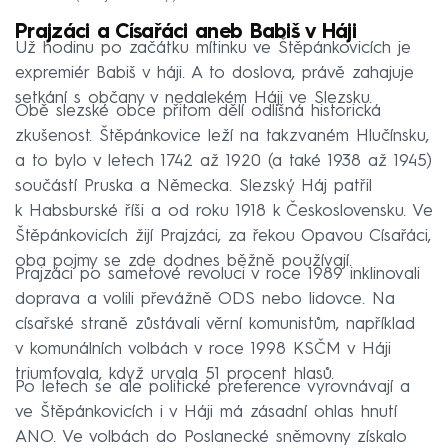
Prajzáci a Císařáci aneb Babiš v Háji
Už hodinu po začátku mítinku ve Štěpánkovicích je
expremiér Babiš v háji. A to doslova, právě zahajuje
setkání s občany v nedalekém Háji ve Slezsku.
Obě slezské obce přitom dělí odlišná historická
zkušenost. Štěpánkovice leží na takzvaném Hlučínsku,
a to bylo v letech 1742 až 1920 (a také 1938 až 1945)
součástí Pruska a Německa. Slezský Háj patřil
k Habsburské říši a od roku 1918 k Československu. Ve
Štěpánkovicích žijí Prajzáci, za řekou Opavou Císařáci,
oba pojmy se zde dodnes běžně používají.
Prajzáci po sametové revoluci v roce 1989 inklinovali
doprava a volili převážně ODS nebo lidovce. Na
císařské straně zůstávali věrní komunistům, například
v komunálních volbách v roce 1998 KSČM v Háji
triumfovala, když urvala 51 procent hlasů.
Po letech se ale politické preference vyrovnávají a
ve Štěpánkovicích i v Háji má zásadní ohlas hnutí
ANO. Ve volbách do Poslanecké sněmovny získalo