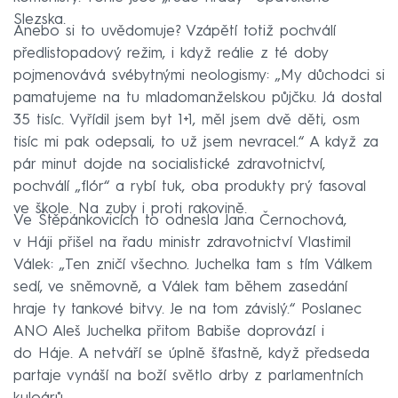
Slezska.
Anebo si to uvědomuje? Vzápětí totiž pochválí
předlistopadový režim, i když reálie z té doby
pojmenovává svébytnými neologismy: „My důchodci si
pamatujeme na tu mladomanželskou půjčku. Já dostal
35 tisíc. Vyřídil jsem byt 1+1, měl jsem dvě děti, osm
tisíc mi pak odepsali, to už jsem nevracel.“ A když za
pár minut dojde na socialistické zdravotnictví,
pochválí „flór“ a rybí tuk, oba produkty prý fasoval
ve škole. Na zuby i proti rakovině.
Ve Štěpánkovicích to odnesla Jana Černochová,
v Háji přišel na řadu ministr zdravotnictví Vlastimil
Válek: „Ten zničí všechno. Juchelka tam s tím Válkem
sedí, ve sněmovně, a Válek tam během zasedání
hraje ty tankové bitvy. Je na tom závislý.“ Poslanec
ANO Aleš Juchelka přitom Babiše doprovází i
do Háje. A netváří se úplně šťastně, když předseda
partaje vynáší na boží světlo drby z parlamentních