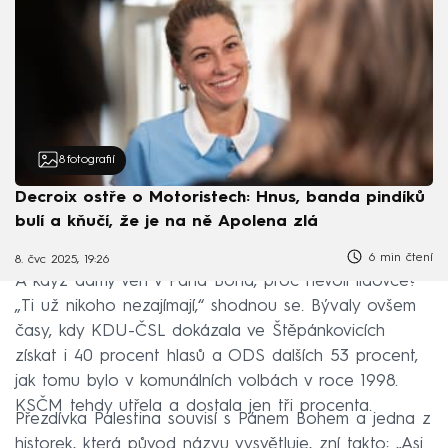
8
fotografií
Decroix ostře o Motoristech: Hnus, banda pindíků
bulí a kňučí, že je na ně Apolena zlá
6 min čtení
8. čvc 2025, 19:26
A když dámy věří v Pána Boha, proč nevolí lidovce?
„Ti už nikoho nezajímají,“ shodnou se. Bývaly ovšem
časy, kdy KDU-ČSL dokázala ve Štěpánkovicích
získat i 40 procent hlasů a ODS dalších 53 procent,
jak tomu bylo v komunálních volbách v roce 1998.
KSČM tehdy utřela a dostala jen tři procenta.
Přezdívka Palestina souvisí s Pánem Bohem a jedna z
historek, která původ názvu vysvětluje, zní takto: „Asi