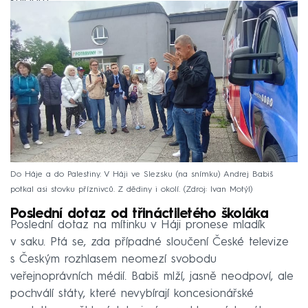
kuloárů.
Do Háje a do Palestiny. V Háji ve Slezsku (na snímku) Andrej Babiš
potkal asi stovku příznivců. Z dědiny i okolí.
Zdroj: Ivan Motýl
Poslední dotaz od třináctiletého školáka
Poslední dotaz na mítinku v Háji pronese mladík
v saku. Ptá se, zda případné sloučení České televize
s Českým rozhlasem neomezí svobodu
veřejnoprávních médií. Babiš mlží, jasně neodpoví, ale
pochválí státy, které nevybírají koncesionářské