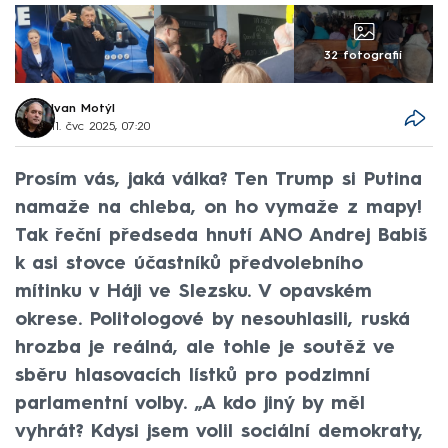
32 fotografií
Ivan Motýl
11. čvc 2025, 07:20
Prosím vás, jaká válka? Ten Trump si Putina
namaže na chleba, on ho vymaže z mapy!
Tak řeční předseda hnutí ANO Andrej Babiš
k asi stovce účastníků předvolebního
mítinku v Háji ve Slezsku. V opavském
okrese. Politologové by nesouhlasili, ruská
hrozba je reálná, ale tohle je soutěž ve
sběru hlasovacích lístků pro podzimní
parlamentní volby. „A kdo jiný by měl
vyhrát? Kdysi jsem volil sociální demokraty,