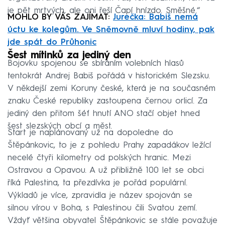
je pět mrtvých, ale oni řeší Čapí hnízdo. Směšné.“
MOHLO BY VÁS ZAJÍMAT:
Jurečka: Babiš nemá
úctu ke kolegům. Ve Sněmovně mluví hodiny, pak
jde spát do Průhonic
Šest mítinků za jediný den
Bojovku spojenou se sbíráním volebních hlasů
tentokrát Andrej Babiš pořádá v historickém Slezsku.
V někdejší zemi Koruny české, která je na současném
znaku České republiky zastoupena černou orlicí. Za
jediný den přitom šéf hnutí ANO stačí objet hned
šest slezských obcí a měst.
Start je naplánovaný už na dopoledne do
Štěpánkovic, to je z pohledu Prahy zapadákov ležící
necelé čtyři kilometry od polských hranic. Mezi
Ostravou a Opavou. A už přibližně 100 let se obci
říká Palestina, ta přezdívka je pořád populární.
Výkladů je více, zpravidla je název spojován se
silnou vírou v Boha, s Palestinou čili Svatou zemí.
Vždyť většina obyvatel Štěpánkovic se stále považuje