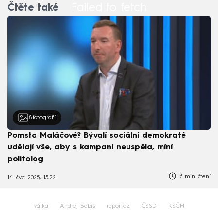
Failed to fetch
Čtěte také
8
fotografií
Pomsta Maláčové? Bývalí sociální demokraté
udělají vše, aby s kampaní neuspěla, míní
politolog
6 min čtení
14. čvc 2025, 15:22
válka
Andrej Babiš
reportáž
ČSSD
KSČM