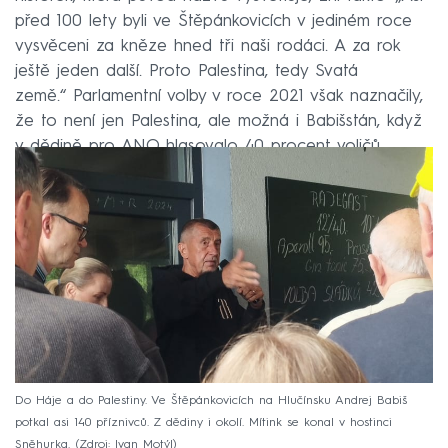
před 100 lety byli ve Štěpánkovicích v jediném roce
vysvěceni za kněze hned tři naši rodáci. A za rok
ještě jeden další. Proto Palestina, tedy Svatá
země.“ Parlamentní volby v roce 2021 však naznačily,
že to není jen Palestina, ale možná i Babišstán, když
v dědině pro ANO hlasovalo 40 procent voličů.
Do Háje a do Palestiny. Ve Štěpánkovicích na Hlučínsku Andrej Babiš
potkal asi 140 příznivců. Z dědiny i okolí. Mítink se konal v hostinci
Sněhurka.
Zdroj: Ivan Motýl