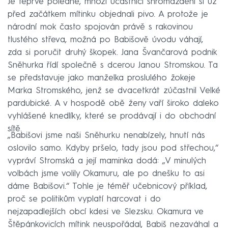
Je teprve poledne, mnozí účastníci shromáždění si už
před začátkem mítinku objednali pivo. A protože je
národní mok často spojován právě s rakovinou
tlustého střeva, možná po Babišově úvodu váhají,
zda si poručit druhý škopek. Jana Švančarová podnik
Sněhurka řídí společně s dcerou Janou Stromskou. Ta
se představuje jako manželka proslulého žokeje
Marka Stromského, jenž se dvacetkrát zúčastnil Velké
pardubické. A v hospodě obě ženy vaří široko daleko
vyhlášené knedlíky, které se prodávají i do obchodní
sítě.
„Babišovi jsme naši Sněhurku nenabízely, hnutí nás
oslovilo samo. Kdyby pršelo, tady jsou pod střechou,“
vypráví Stromská a její maminka dodá: „V minulých
volbách jsme volily Okamuru, ale po dnešku to asi
dáme Babišovi.“ Tohle je téměř učebnicový příklad,
proč se politikům vyplatí harcovat i do
nejzapadlejších obcí kdesi ve Slezsku. Okamura ve
Štěpánkovicích mítink neuspořádal, Babiš nezaváhal a