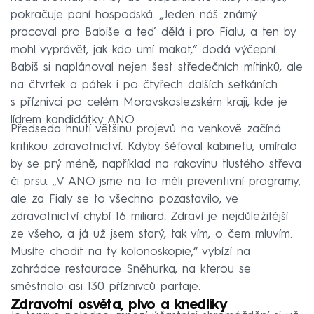
pokračuje paní hospodská. „Jeden náš známý
pracoval pro Babiše a teď dělá i pro Fialu, a ten by
mohl vyprávět, jak kdo umí makat,“ dodá výčepní.
Babiš si naplánoval nejen šest středečních mítinků, ale
na čtvrtek a pátek i po čtyřech dalších setkáních
s příznivci po celém Moravskoslezském kraji, kde je
lídrem kandidátky ANO.
Předseda hnutí většinu projevů na venkově začíná
kritikou zdravotnictví. Kdyby šéfoval kabinetu, umíralo
by se prý méně, například na rakovinu tlustého střeva
či prsu. „V ANO jsme na to měli preventivní programy,
ale za Fialy se to všechno pozastavilo, ve
zdravotnictví chybí 16 miliard. Zdraví je nejdůležitější
ze všeho, a já už jsem starý, tak vím, o čem mluvím.
Musíte chodit na ty kolonoskopie,“ vybízí na
zahrádce restaurace Sněhurka, na kterou se
směstnalo asi 130 příznivců partaje.
Zdravotní osvěta, pivo a knedlíky