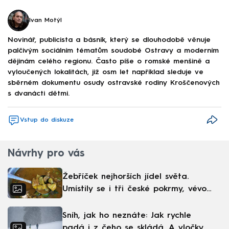
Ivan Motýl
Novinář, publicista a básník, který se dlouhodobě věnuje
palčivým sociálním tématům soudobé Ostravy a moderním
dějinám celého regionu. Často píše o romské menšině a
vyloučených lokalitách, již osm let například sleduje ve
sběrném dokumentu osudy ostravské rodiny Kroščenových
s dvanácti dětmi.
Vstup do diskuze
Návrhy pro vás
Žebříček nejhorších jídel světa.
Umístily se i tři české pokrmy, vévodí
skandinávská kuchyně
Sníh, jak ho neznáte: Jak rychle
padá i z čeho se skládá. A vločky