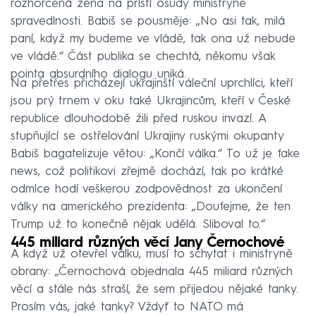
rozhořčená žena na příští osudy ministryně
spravedlnosti. Babiš se pousměje: „No asi tak, milá
paní, když my budeme ve vládě, tak ona už nebude
ve vládě.“ Část publika se chechtá, někomu však
pointa absurdního dialogu uniká.
Na přetřes přicházejí ukrajinští váleční uprchlíci, kteří
jsou prý trnem v oku také Ukrajincům, kteří v České
republice dlouhodobě žili před ruskou invazí. A
stupňující se ostřelování Ukrajiny ruskými okupanty
Babiš bagatelizuje větou: „Končí válka.“ To už je fake
news, což politikovi zřejmě dochází, tak po krátké
odmlce hodí veškerou zodpovědnost za ukončení
války na amerického prezidenta: „Doufejme, že ten
Trump už to konečně nějak udělá. Sliboval to.“
445 miliard různých věcí Jany Černochové
A když už otevřel válku, musí to schytat i ministryně
obrany: „Černochová objednala 445 miliard různých
věcí a stále nás straší, že sem přijedou nějaké tanky.
Prosím vás, jaké tanky? Vždyť to NATO má