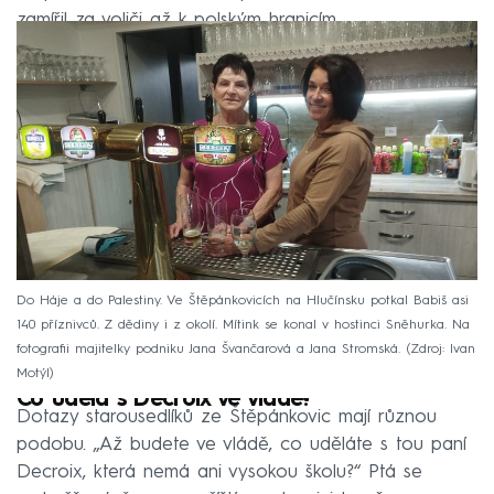
zamířil za voliči až k polským hranicím.
Do Háje a do Palestiny. Ve Štěpánkovicích na Hlučínsku potkal Babiš asi
140 příznivců. Z dědiny i z okolí. Mítink se konal v hostinci Sněhurka. Na
fotografii majitelky podniku Jana Švančarová a Jana Stromská.
Zdroj: Ivan
Motýl
Co udělá s Decroix ve vládě?
Dotazy starousedlíků ze Štěpánkovic mají různou
podobu. „Až budete ve vládě, co uděláte s tou paní
Decroix, která nemá ani vysokou školu?“ Ptá se