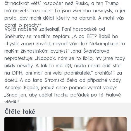
čtrnáctkrát větší rozpočet než Rusko, a ten Trump
má největší rozpočet. To jsou všechno nesmysly, a jen
proto, aby mohli dělat kšefty na obraně. A mohli vás
obrat o prachy.“
Voliči nadšeně zatleskají. Paní hospodské od
Sněhurky se mezitím zeptám: „A co EET? Babiš ho
chystá znovu zavést, nevadí vám to? Nekomplikuje to
malým živnostníkům byznys?“ Jana Švančarová
neprotestuje: „Naopak, nám se to líbilo, my jsme tady
nikdy nešidily. A tak to má být, nikdo nesmí šidit stát
na DPH, ani malí ani velcí podnikatelé,“ prohlásí i za
dceru. A co Jana Stromská čeká od případné vlády
Andreje Babiše, jemuž chce pomoci vyhrát volby?
„Snad jen, aby udělal trochu pořádek po té Fialově
vládě.“
Čtěte také