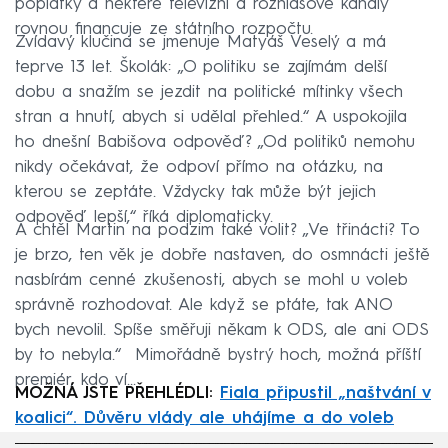
poplatky a některé televizní a rozhlasové kanály
rovnou financuje ze státního rozpočtu.
Zvídavý klučina se jmenuje Matyáš Veselý a má
teprve 13 let. Školák: „O politiku se zajímám delší
dobu a snažím se jezdit na politické mítinky všech
stran a hnutí, abych si udělal přehled.“ A uspokojila
ho dnešní Babišova odpověď? „Od politiků nemohu
nikdy očekávat, že odpoví přímo na otázku, na
kterou se zeptáte. Vždycky tak může být jejich
odpověď lepší,“ říká diplomaticky.
A chtěl Martin na podzim také volit? „Ve třinácti? To
je brzo, ten věk je dobře nastaven, do osmnácti ještě
nasbírám cenné zkušenosti, abych se mohl u voleb
správně rozhodovat. Ale když se ptáte, tak ANO
bych nevolil. Spíše směřuji někam k ODS, ale ani ODS
by to nebyla.“ Mimořádně bystrý hoch, možná příští
premiér, kdo ví...
MOŽNÁ JSTE PŘEHLÉDLI:
Fiala připustil „naštvání v
koalici“. Důvěru vlády ale uhájíme a do voleb
jdeme spolu, ujistil