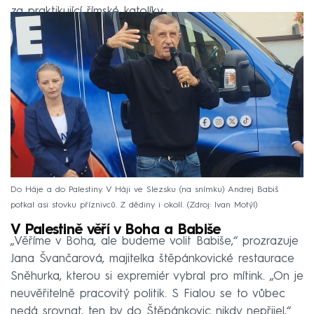
za praktikující římské katolíky.
Do Háje a do Palestiny. V Háji ve Slezsku (na snímku) Andrej Babiš
potkal asi stovku příznivců. Z dědiny i okolí.
Zdroj: Ivan Motýl
V Palestině věří v Boha a Babiše
„Věříme v Boha, ale budeme volit Babiše,“ prozrazuje
Jana Švančarová, majitelka štěpánkovické restaurace
Sněhurka, kterou si expremiér vybral pro mítink. „On je
neuvěřitelně pracovitý politik. S Fialou se to vůbec
nedá srovnat, ten by do Štěpánkovic nikdy nepřijel,“