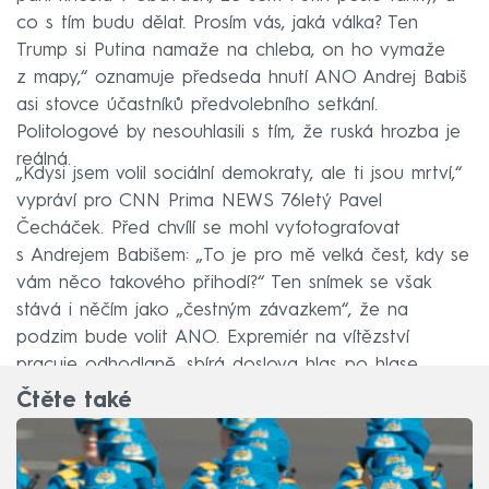
co s tím budu dělat. Prosím vás, jaká válka? Ten
Trump si Putina namaže na chleba, on ho vymaže
z mapy,“ oznamuje předseda hnutí ANO Andrej Babiš
asi stovce účastníků předvolebního setkání.
Politologové by nesouhlasili s tím, že ruská hrozba je
reálná.
„Kdysi jsem volil sociální demokraty, ale ti jsou mrtví,“
vypráví pro CNN Prima NEWS 76letý Pavel
Čecháček. Před chvílí se mohl vyfotografovat
s Andrejem Babišem: „To je pro mě velká čest, kdy se
vám něco takového přihodí?“ Ten snímek se však
stává i něčím jako „čestným závazkem“, že na
podzim bude volit ANO. Expremiér na vítězství
pracuje odhodlaně, sbírá doslova hlas po hlase.
Čtěte také