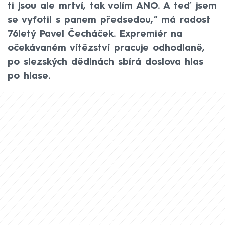
ti jsou ale mrtví, tak volím ANO. A teď jsem
se vyfotil s panem předsedou,“ má radost
76letý Pavel Čecháček. Expremiér na
očekávaném vítězství pracuje odhodlaně,
po slezských dědinách sbírá doslova hlas
po hlase.