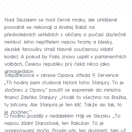
Nad Slezskem se honí černé mraky, ale ohlášené
povodně se nekonají a Andrej Babiš na
předvolebních setkáních s občany o počasí zbytečně
nemluví. Jeho nepřítelem nejsou hromy a blesky,
slezské fanoušky straší hlavně současnou vládní
koalicí. A pokud by Fiala znovu uspěl v parlamentních
volbách, Českou republiku prý čeká něco jako
armageddon.
Štěpánkovice v okrese Opava, středa 9. července:
„Tři hodiny jsem studoval historii toho Stanjury. To je
zločinec z Opavy,“ pouští se expremiér do ministra
financí Zdeňka Stanjury: „Hodili to všechno na Blažka,
ty bitcoiny. Ale Stanjura je ten klíč. Takže asi tak, to
je zločinec.“
O hodinu později v nedalekém Háji ve Slezsku: „To
nejsou žádní Starostové, ten Rakušan. To je
organizovaný zločin. Prosím vás, ten dozimetr, tam už