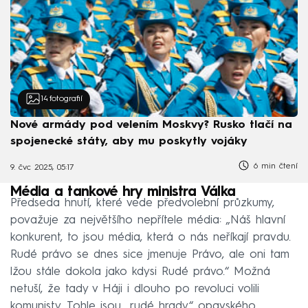
14
fotografií
Nové armády pod velením Moskvy? Rusko tlačí na
spojenecké státy, aby mu poskytly vojáky
6 min čtení
9. čvc 2025, 05:17
Média a tankové hry ministra Válka
Předseda hnutí, které vede předvolební průzkumy,
považuje za největšího nepřítele média: „Náš hlavní
konkurent, to jsou média, která o nás neříkají pravdu.
Rudé právo se dnes sice jmenuje Právo, ale oni tam
lžou stále dokola jako kdysi Rudé právo.“ Možná
netuší, že tady v Háji i dlouho po revoluci volili
komunisty. Tohle jsou „rudé hrady“ opavského