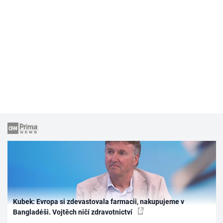
Kubek: Evropa si zdevastovala farmacii, nakupujeme v
Bangladéši. Vojtěch ničí zdravotnictví