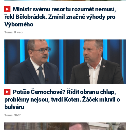
Ministr svému resortu rozumět nemusí,
řekl Bělobrádek. Zmínil značné výhody pro
Výborného
Téma: K věci
Potíže Černochové? Řídit obranu chlap,
problémy nejsou, tvrdí Koten. Žáček mluvil o
bulváru
Téma: 360°