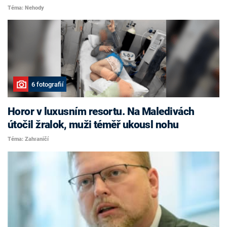
Téma: Nehody
6 fotografií
Horor v luxusním resortu. Na Maledivách
útočil žralok, muži téměř ukousl nohu
Téma: Zahraničí