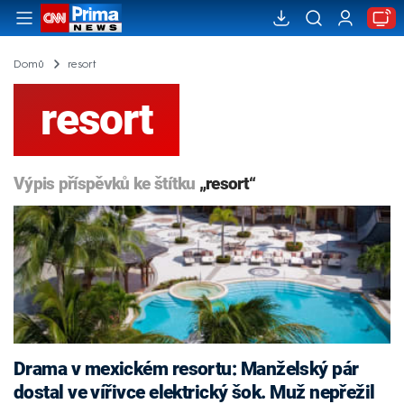
Domů
resort
resort
Výpis příspěvků ke štítku
„resort“
Drama v mexickém resortu: Manželský pár
dostal ve vířivce elektrický šok. Muž nepřežil