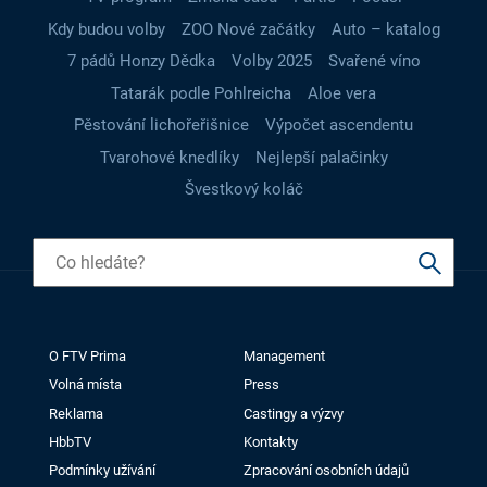
Kdy budou volby
ZOO Nové začátky
Auto – katalog
7 pádů Honzy Dědka
Volby 2025
Svařené víno
Tatarák podle Pohlreicha
Aloe vera
Pěstování lichořeřišnice
Výpočet ascendentu
Tvarohové knedlíky
Nejlepší palačinky
Švestkový koláč
O FTV Prima
Management
Volná místa
Press
Reklama
Castingy a výzvy
HbbTV
Kontakty
Podmínky užívání
Zpracování osobních údajů