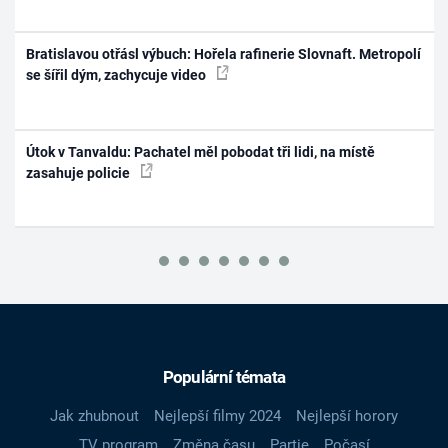
Bratislavou otřásl výbuch: Hořela rafinerie Slovnaft. Metropolí
se šířil dým, zachycuje video
Útok v Tanvaldu: Pachatel měl pobodat tři lidi, na místě
zasahuje policie
Populární témata
Jak zhubnout
Nejlepší filmy 2024
Nejlepší horory
TV program
Změna času
Partie
Počasí