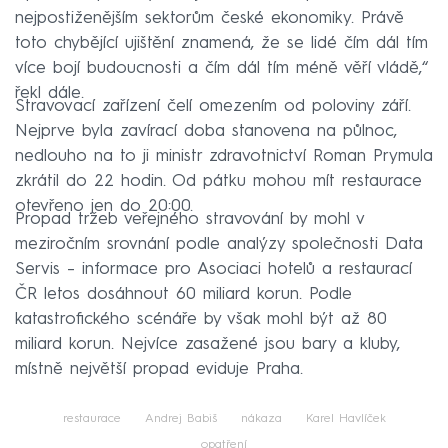
nejpostiženějším sektorům české ekonomiky. Právě
toto chybějící ujištění znamená, že se lidé čím dál tím
více bojí budoucnosti a čím dál tím méně věří vládě,“
řekl dále.
Stravovací zařízení čelí omezením od poloviny září.
Nejprve byla zavírací doba stanovena na půlnoc,
nedlouho na to ji ministr zdravotnictví Roman Prymula
zkrátil do 22 hodin. Od pátku mohou mít restaurace
otevřeno jen do 20:00.
Propad tržeb veřejného stravování by mohl v
meziročním srovnání podle analýzy společnosti Data
Servis – informace pro Asociaci hotelů a restaurací
ČR letos dosáhnout 60 miliard korun. Podle
katastrofického scénáře by však mohl být až 80
miliard korun. Nejvíce zasažené jsou bary a kluby,
místně největší propad eviduje Praha.
restaurace
Andrej Babiš
nákaza
Karel Havlíček
opatření