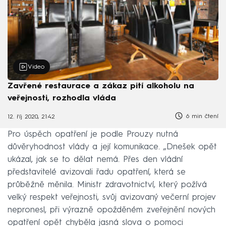
Video
Zavřené restaurace a zákaz pití alkoholu na
veřejnosti, rozhodla vláda
6 min čtení
12. říj 2020, 21:42
Pro úspěch opatření je podle Prouzy nutná
důvěryhodnost vlády a její komunikace. „Dnešek opět
ukázal, jak se to dělat nemá. Přes den vládní
představitelé avizovali řadu opatření, která se
průběžně měnila. Ministr zdravotnictví, který požívá
velký respekt veřejnosti, svůj avizovaný večerní projev
nepronesl, při výrazně opožděném zveřejnění nových
opatření opět chyběla jasná slova o pomoci