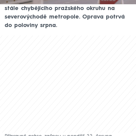
Ulice Kbelská je důležitou tranzitní spojnicí
stále chybějícího pražského okruhu na
severovýchodě metropole. Oprava potrvá
do poloviny srpna.