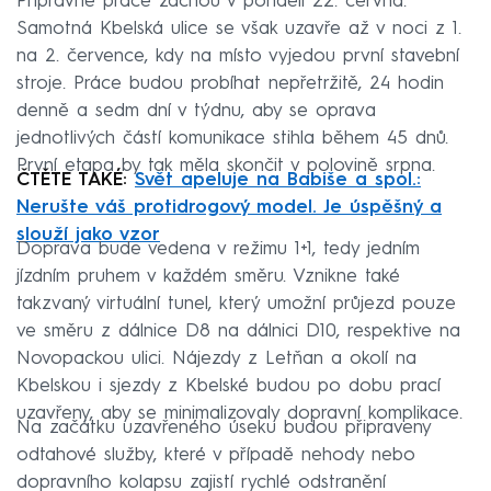
Přípravné práce začnou v pondělí 22. června.
Samotná Kbelská ulice se však uzavře až v noci z 1.
na 2. července, kdy na místo vyjedou první stavební
stroje. Práce budou probíhat nepřetržitě, 24 hodin
denně a sedm dní v týdnu, aby se oprava
jednotlivých částí komunikace stihla během 45 dnů.
První etapa by tak měla skončit v polovině srpna.
ČTĚTE TAKÉ:
Svět apeluje na Babiše a spol.:
Nerušte váš protidrogový model. Je úspěšný a
slouží jako vzor
Doprava bude vedena v režimu 1+1, tedy jedním
jízdním pruhem v každém směru. Vznikne také
takzvaný virtuální tunel, který umožní průjezd pouze
ve směru z dálnice D8 na dálnici D10, respektive na
Novopackou ulici. Nájezdy z Letňan a okolí na
Kbelskou i sjezdy z Kbelské budou po dobu prací
uzavřeny, aby se minimalizovaly dopravní komplikace.
Na začátku uzavřeného úseku budou připraveny
odtahové služby, které v případě nehody nebo
dopravního kolapsu zajistí rychlé odstranění