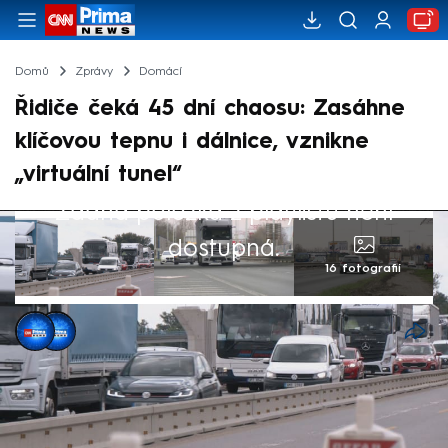
Domů
Zprávy
Domácí
Řidiče čeká 45 dní chaosu: Zasáhne
klíčovou tepnu i dálnice, vznikne
„virtuální tunel“
Žádná položka z playlistu není
dostupná.
16 fotografií
Jan Hošek
,
Kateřina Vašíčková
16. čvn 2026, 14:35
Se začátkem letních prázdnin čeká Prahu
další rekonstrukce zásadní komunikace.