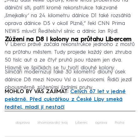
„Mezi další velké opravy, které letos proběhnou na
dálniční síti, patří kromě rekonstrukce takzvané
‚šmejkalky‘ na 24. kilometru dálnice D1 také rozsáhlá
oprava dálnice D5 v okolí Plzně,“ řekl CNN Prima
NEWS mluvčí Ředitelství silnic a dálnic Jan Rýdl.
Zúžení na D8 i kolony na průtahu Libercem
V Liberci právě začala rekonstrukce jednoho z mostů
na průtahu městem. Tudy projede každý den zhruba
50 tisíc aut a ze čtyř pruhů jsou rázem jen dva.
Hlavně ve špičkách se tu tvoří dlouhé kolony.
Silničáři modernizují také 30 kilometrů dlouhý úsek
dálnice D8 mezi Novou Vsí a Lovosicemi. Řidiči jezdí
obousměrně zúženými jízdními pruhy.
MOHLO BY VÁS ZAJÍMAT:
Celých 67 let v jedné
pekárně. Před cukrářkou z České Lípy smeká
ředitel, mladí jí nestačí
Failed to fetch
doprava
Jihomoravský kraj
Liberec
oprava
Praha