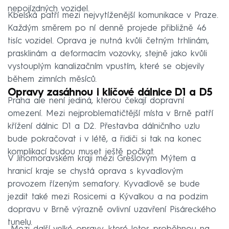
nepojízdných vozidel.
Kbelská patří mezi nejvytíženější komunikace v Praze.
Každým směrem po ní denně projede přibližně 46
tisíc vozidel. Oprava je nutná kvůli četným trhlinám,
prasklinám a deformacím vozovky, stejně jako kvůli
vystouplým kanalizačním vpustím, které se objevily
během zimních měsíců.
Opravy zasáhnou i klíčové dálnice D1 a D5
Praha ale není jediná, kterou čekají dopravní
omezení. Mezi nejproblematičtější místa v Brně patří
křížení dálnic D1 a D2. Přestavba dálničního uzlu
bude pokračovat i v létě, a řidiči si tak na konec
komplikací budou muset ještě počkat.
V Jihomoravském kraji mezi Grešlovým Mýtem a
hranicí kraje se chystá oprava s kyvadlovým
provozem řízeným semafory. Kyvadlově se bude
jezdit také mezi Rosicemi a Kývalkou a na podzim
dopravu v Brně výrazně ovlivní uzavření Pisáreckého
tunelu.