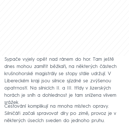
Sypače vyjely opět nad ránem do hor. Tam ještě
dnes mohou zamířit běžkaři, na některých částech
krušnohorské magistrály se stopy stále udržují. V
Libereckém kraji jsou silnice sjízdné se zvýšenou
opatrností. Na silnicích II. a III. třídy v Jizerských
horách je sníh a dohlednost je tam snížena vlivem
srážek.
Cestování komplikují na mnoha místech opravy.
Silničáři začali spravovat díry po zimě, provoz je v
některých úsecích sveden do jednoho pruhu.