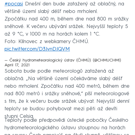
#pocasi
Dnešní den bude zatažený až oblačný, na
většině území slabý déšť nebo mrholení.
Zpočátku nad 400 m, během dne nad 800 m srážky
sněhové. K večeru ubývání srážek. Nejvyšší teploty 5
až 9 °C, v 1000 m na horách kolem 1 °C.
Foto: Klínovec z webkamery ČHMÚ.
pic.twitter.com/D3JvnDJQVM
— Český hydrometeorologický ústav (ČHMÚ) (@CHMUCHMI)
April 17, 2021
Sobota bude podle meteorologů zatažená až
oblačná. „Na většině území očekáváme slabý déšť
nebo mrholení. Zpočátku nad 400 metrů, během dne
nad 800 metrů i srážky sněhové,“ píší meteorologové
s tím, že k večeru bude srážek ubývat. Nejvyšší denní
teploty se budou pohybovat mezi pěti až devíti
stupni Celsia.
Teploty podle předpovědi ústecké pobočky Českého
hydrometeorologického ústavu stoupnou na horách