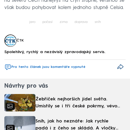
na severu Čech nanejvýš na čtyři stupně, většinou se
však budou pohybovat kolem jednoho stupně Celsia.
jaro
počasí
zima
doprava
sníh
ČTK
Spolehlivý, rychlý a nezávislý zpravodajský servis.
Pro tento článek jsou komentáře vypnuté
Návrhy pro vás
Žebříček nejhorších jídel světa.
Umístily se i tři české pokrmy, vévodí
skandinávská kuchyně
Sníh, jak ho neznáte: Jak rychle
padá i z čeho se skládá. A vločky