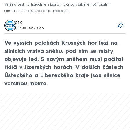
Většina cest na horách je sjízdná, řidiči by však měli být opatrní.
(Ilustrační snímek)
Zdroj: Profimedia.cz
ČTK
17. dub 2021, 10:44
Ve vyšších polohách Krušných hor leží na
silnicích vrstva sněhu, pod ním se místy
objevuje led. S novým sněhem musí počítat
řidiči v Jizerských horách. V dalších částech
Ústeckého a Libereckého kraje jsou silnice
většinou mokré.