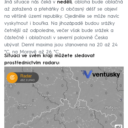
Jiná situace nás čeká v
neděli
, obloha bude oblačná
až zatažená a přeháňky či občasný déšť se objeví
na většině území republiky. Ojediněle se může navíc
vyskytnout i bouřka. Na jihozápadě budou srážky
četnější až odpoledne, večer však bude srážek a
částečně i oblačnosti v severní polovině Česka
ubývat. Denní maxima jsou stanovena na 20 až 24
°C, na Moravě až 26 °C.
Situaci ve svém kraji můžete sledovat
prostřednictvím radaru: