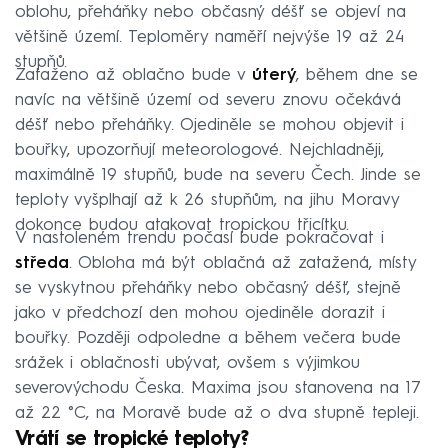
oblohu, přeháňky nebo občasný déšť se objeví na
většině území. Teploměry naměří nejvýše 19 až 24
stupňů.
Zataženo až oblačno bude v
úterý
, během dne se
navíc na většině území od severu znovu očekává
déšť nebo přeháňky. Ojediněle se mohou objevit i
bouřky, upozorňují meteorologové. Nejchladněji,
maximálně 19 stupňů, bude na severu Čech. Jinde se
teploty vyšplhají až k 26 stupňům, na jihu Moravy
dokonce budou atakovat tropickou třicítku.
V nastoleném trendu počasí bude pokračovat i
středa
. Obloha má být oblačná až zatažená, místy
se vyskytnou přeháňky nebo občasný déšť, stejně
jako v předchozí den mohou ojediněle dorazit i
bouřky. Později odpoledne a během večera bude
srážek i oblačnosti ubývat, ovšem s výjimkou
severovýchodu Česka. Maxima jsou stanovena na 17
až 22 °C, na Moravě bude až o dva stupně tepleji.
Vrátí se tropické teploty?