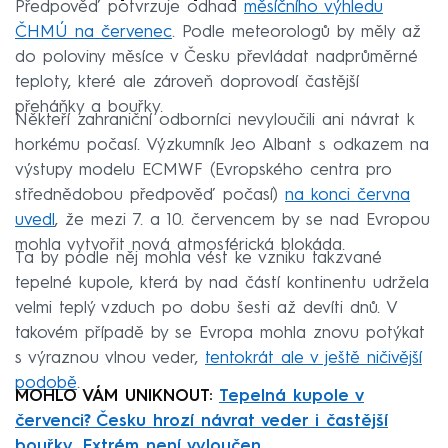
Předpověď potvrzuje odhad
měsíčního výhledu
ČHMÚ na červenec
. Podle meteorologů by měly až
do poloviny měsíce v Česku převládat nadprůměrné
teploty, které ale zároveň doprovodí častější
přeháňky a bouřky.
Někteří zahraniční odborníci nevyloučili ani návrat k
horkému počasí. Výzkumník Jeo Albant s odkazem na
výstupy modelu ECMWF (Evropského centra pro
střednědobou předpověď počasí)
na konci června
uvedl
, že mezi 7. a 10. červencem by se nad Evropou
mohla vytvořit nová atmosférická blokáda.
Ta by podle něj mohla vést ke vzniku takzvané
tepelné kupole, která by nad částí kontinentu udržela
velmi teplý vzduch po dobu šesti až devíti dnů. V
takovém případě by se Evropa mohla znovu potýkat
s výraznou vlnou veder,
tentokrát ale v ještě ničivější
podobě
.
MOHLO VÁM UNIKNOUT:
Tepelná kupole v
červenci? Česku hrozí návrat veder i častější
bouřky. Extrém není vyloučen