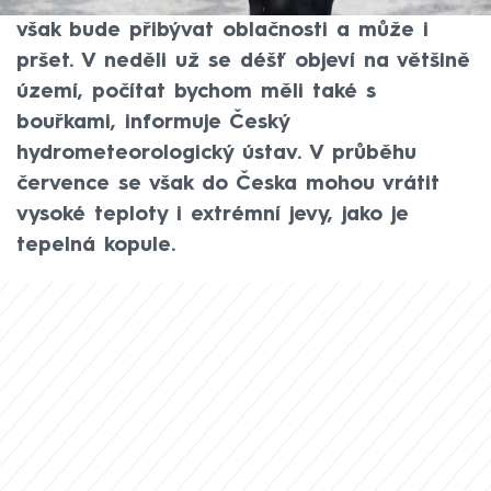
soboty skoro jasno až polojasno, postupně
však bude přibývat oblačnosti a může i
pršet. V neděli už se déšť objeví na většině
území, počítat bychom měli také s
bouřkami, informuje Český
hydrometeorologický ústav. V průběhu
července se však do Česka mohou vrátit
vysoké teploty i extrémní jevy, jako je
tepelná kopule.