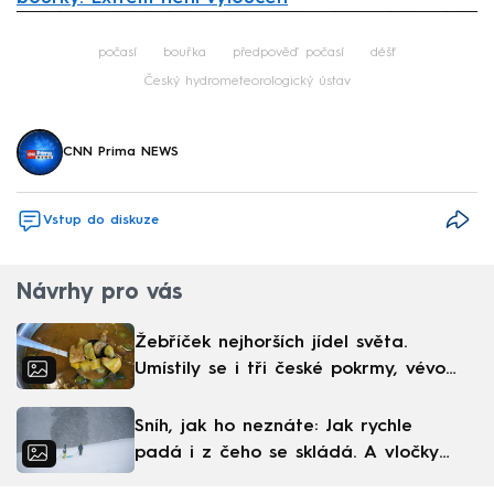
Failed to fetch
počasí
bouřka
předpověď počasí
déšť
Český hydrometeorologický ústav
CNN Prima NEWS
Vstup do diskuze
Návrhy pro vás
Žebříček nejhorších jídel světa.
Umístily se i tři české pokrmy, vévodí
skandinávská kuchyně
Sníh, jak ho neznáte: Jak rychle
padá i z čeho se skládá. A vločky
nejsou bílé