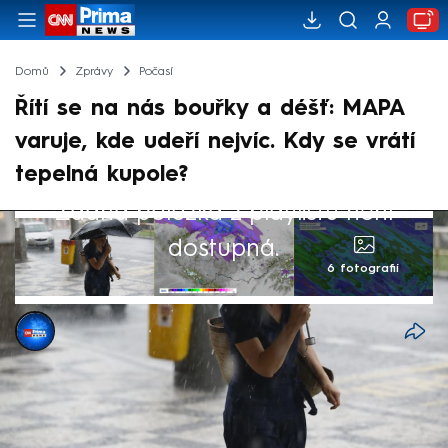
Domů
Zprávy
Počasí
Řítí se na nás bouřky a déšť: MAPA
varuje, kde udeří nejvíc. Kdy se vrátí
tepelná kupole?
Žádná položka z playlistu není
dostupná.
6 fotografií
CNN Prima NEWS
4. čvc 2026, 08:13
Česko má před sebou, co se počasí týče,
proměnlivý víkend. Zprvu bude během