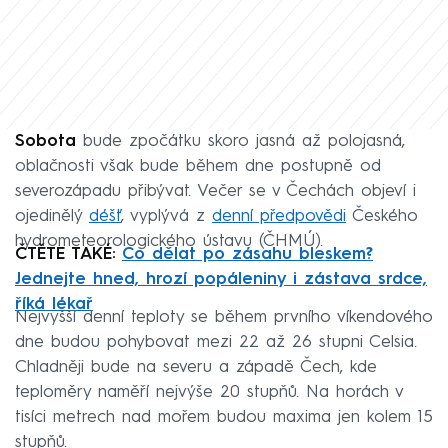
Sobota
bude zpočátku skoro jasná až polojasná,
oblačnosti však bude během dne postupně od
severozápadu přibývat. Večer se v Čechách objeví i
ojedinělý
déšť
, vyplývá z
denní předpovědi
Českého
hydrometeorologického ústavu (ČHMÚ).
ČTĚTE TAKÉ:
Co dělat po zásahu bleskem?
Jednejte hned, hrozí popáleniny i zástava srdce,
říká lékař
Nejvyšší denní teploty se během prvního víkendového
dne budou pohybovat mezi 22 až 26 stupni Celsia.
Chladněji bude na severu a západě Čech, kde
teploměry naměří nejvýše 20 stupňů. Na horách v
tisíci metrech nad mořem budou maxima jen kolem 15
stupňů.