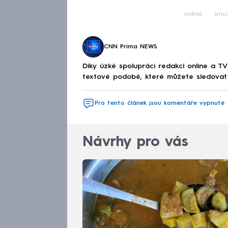
Fa
rodina
smut
CNN Prima NEWS
Díky úzké spolupráci redakcí online a TV
textové podobě, které můžete sledovat v
Pro tento článek jsou komentáře vypnuté
Návrhy pro vás