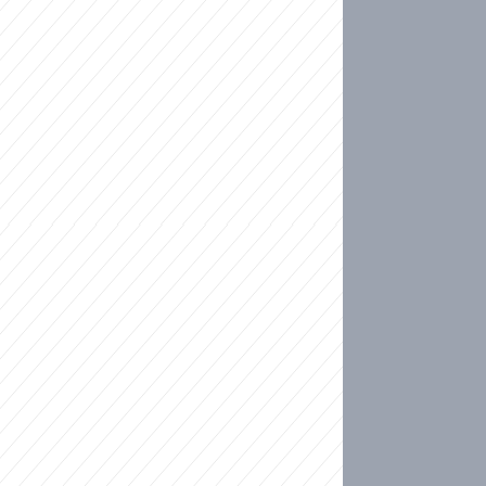
ideo
kat migranty do Česka? Sami by odešli, tvrdí exp
ické sebevraždě