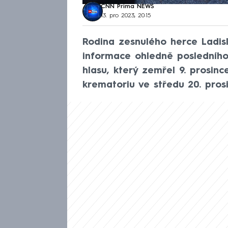
CNN Prima NEWS
13. pro 2023, 20:15
Rodina zesnulého herce Ladisl
informace ohledně posledního
hlasu, který zemřel 9. prosin
krematoriu ve středu 20. prosi