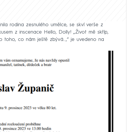
nila rodina zesnulého umělce, se skví verše z
kusem z inscenace Hello, Dolly! „Život mě skříp,
álo toho, co nám ještě zbývá...,“ je uvedeno na