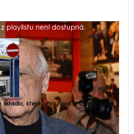
 playlistu není dostupná.
V
é letadlo, které ohrožoval v Lipsku dron,
Přilá
polit