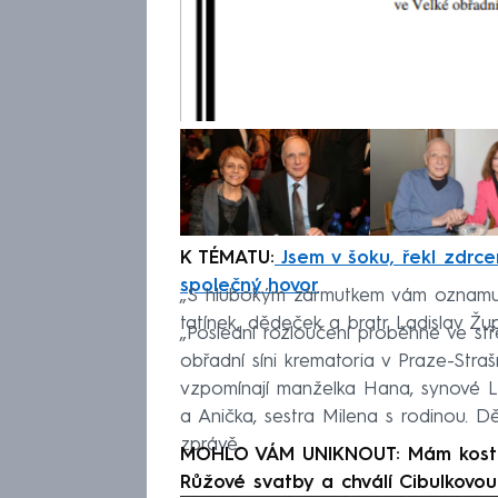
K TÉMATU:
Jsem v šoku, řekl zdrce
společný hovor
„S hlubokým zármutkem vám oznamuje
tatínek, dědeček a bratr Ladislav Žu
„Poslední rozloučení proběhne ve st
obřadní síni krematoria v Praze-Strašn
vzpomínají manželka Hana, synové La
a Anička, sestra Milena s rodinou. D
zprávě.
MOHLO VÁM UNIKNOUT: Mám kostlivce
Růžové svatby a chválí Cibulkovou