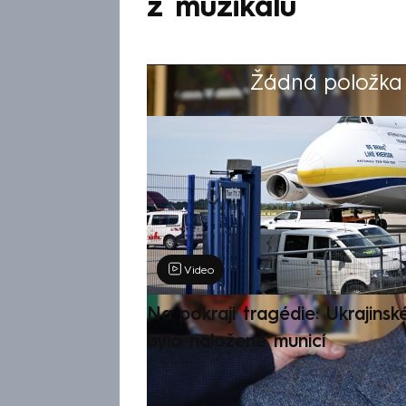
z muzikálu
Žádná položka z
Výběr redakce
Video
Na pokraji tragédie: Ukrajinsk
bylo naložené municí