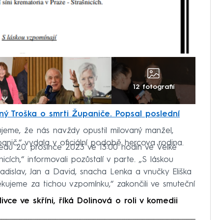
12 fotografií
ný Troška o smrti Županiče. Popsal poslední
me, že nás navždy opustil milovaný manžel,
panič,“ vydala v oficiální podobě hercova rodina.
ředu 20. prosince 2023 ve 13:00 hodin ve Velké
icích,“ informovali pozůstalí v parte. „S láskou
dislav, Jan a David, snacha Lenka a vnučky Eliška
ěkujeme za tichou vzpomínku,“ zakončili ve smuteční
 ve skříni, říká Dolinová o roli v komedii