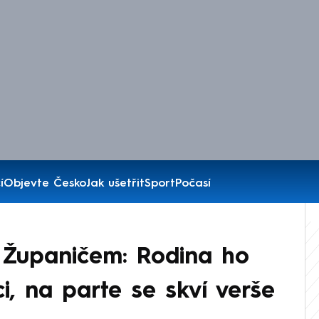
í
Objevte Česko
Jak ušetřit
Sport
Počasí
s Županičem: Rodina ho
i, na parte se skví verše