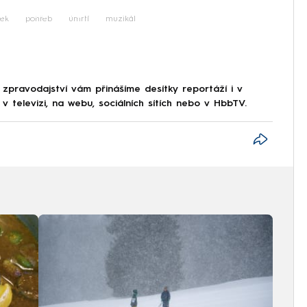
iled to fetch
ek
pohřeb
úmrtí
muzikál
 zpravodajství vám přinášíme desítky reportáží i v
 televizi, na webu, sociálních sítích nebo v HbbTV.