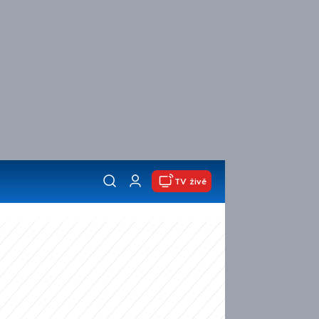
TV živě