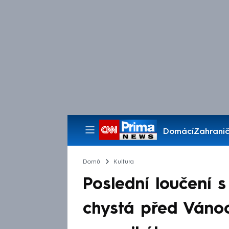
Domácí
Zahranič
Pořady
Domů
Kultura
Poslední loučení 
chystá před Vánoc