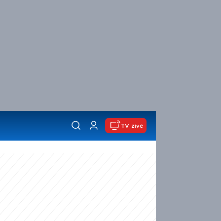
TV živě