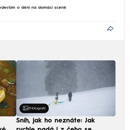
devším o dění na domácí scéně.
31
fotografií
Sníh, jak ho neznáte: Jak
ké
rychle padá i z čeho se