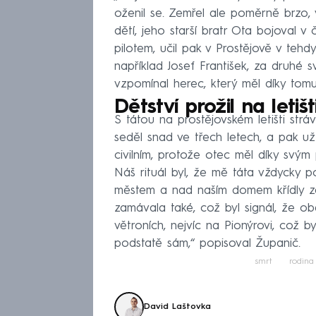
oženil se. Zemřel ale poměrně brzo, v
dětí, jeho starší bratr Ota bojoval v
pilotem, učil pak v Prostějově v tehdy
například Josef František, za druhé sv
vzpomínal herec, který měl díky tomu 
Dětství prožil na letišt
S tátou na prostějovském letišti stráv
seděl snad ve třech letech, a pak už 
civilním, protože otec měl díky svým 
Náš rituál byl, že mě táta vždycky p
městem a nad naším domem křídly z
zamávala také, což byl signál, že ob
větroních, nejvíc na Pionýrovi, což b
podstatě sám,“ popisoval Županič.
smrt
rodina
David Laštovka