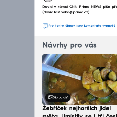
David v rámci CNN Prima NEWS píše pře
(david.lastovka@iprima.cz)
Pro tento článek jsou komentáře vypnuté
Návrhy pro vás
5
fotografií
Žebříček nejhorších jídel
světa. Umístily se i tři čes