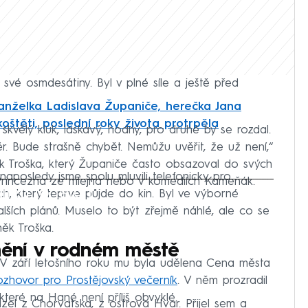
l své osmdesátiny. Byl v plné síle a ještě před
nželka Ladislava Županiče, herečka Jana
oštěti, poslední roky života protrpěla
kvělý kluk, laskavý, hodný, pro druhé by se rozdal.
 Bude strašně chybět. Nemůžu uvěřit, že už není,“
 Troška, který Županiče často obsazoval do svých
, naposledy jsme spolu mluvili telefonicky pro
e Princezna ze mlejna nebo v komediích Kameňák.
iled to fetch
ch, který teprve půjde do kin. Byl ve výborné
dalších plánů. Muselo to být zřejmě náhlé, ale co se
něk Troška.
enění v rodném městě
 V září letošního roku mu byla udělena Cena města
ozhovor pro Prostějovský večerník
. V něm prozradil
které na Hané není příliš obvyklé.
el z Chorvatska, z ostrova Hvar. Přijel sem a