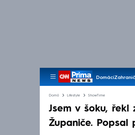
Domácí
Zahranič
Pořady
Domů
Lifestyle
ShowTime
Jsem v šoku, řekl
Županiče. Popsal 