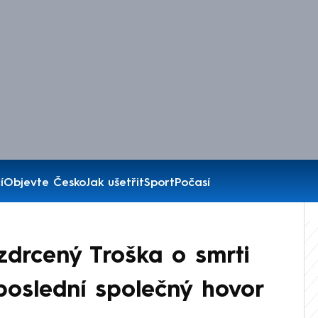
í
Objevte Česko
Jak ušetřit
Sport
Počasí
 zdrcený Troška o smrti
poslední společný hovor