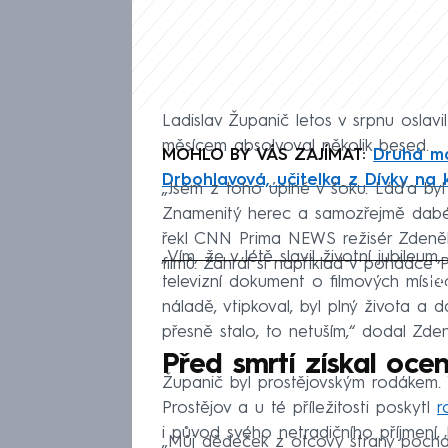
Ladislav Županič letos v srpnu oslavi
měsícem absolvoval několik besed.
MOHLO BY VÁS ZAJÍMAT:
Druhá ma
Drbohlavová, učitelka z Dívky na k
„Jsem z toho úplně v šoku. Láďa byl s
Znamenitý herec a samozřejmě dabér.
řekl CNN Prima NEWS režisér Zdeněk
„Vím, že v létě slavil životní jubileum
filmů. Zahrál si například v pohádc
Fa
televizní dokument o filmových míste
náladě, vtipkoval, byl plný života a 
přesně stalo, to netuším,“ dodal Zde
Před smrtí získal oc
Županič byl prostějovským rodákem.
Prostějov a u té příležitosti poskytl
r
i původ svého netradičního příjmení, 
„Můj dědeček z otcovy strany pocház