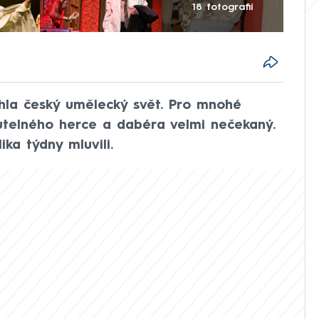
18 fotografií
hla český umělecký svět. Pro mnohé
telného herce a dabéra velmi nečekaný.
ika týdny mluvili.