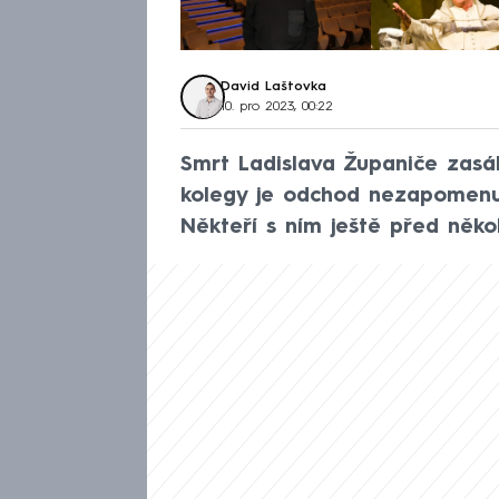
David Laštovka
10. pro 2023, 00:22
Smrt Ladislava Županiče zasá
kolegy je odchod nezapomenu
Někteří s ním ještě před někol