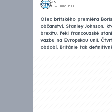
ČTK
31. pro 2020, 15:22
Otec britského premiéra Bori
občanství. Stanley Johnson, kt
brexitu, řekl francouzské stan
vazbu na Evropskou unii. Čtvr
období. Británie tak definitivn