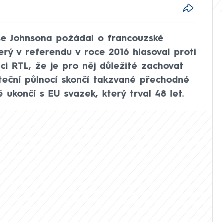
se Johnsona požádal o francouzské
erý v referendu v roce 2016 hlasoval proti
ici RTL, že je pro něj důležité zachovat
teční půlnocí skončí takzvané přechodné
ě ukončí s EU svazek, který trval 48 let.