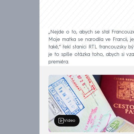
„Nejde o to, abych se stal Francou
Moje matka se narodila ve Francii, j
také,“ řekl stanici RTL francouzsky 
je to spíše otázka toho, abych si vz
premiéra.
Video