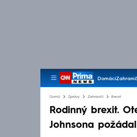
Domácí
Zahranič
Pořady
Domů
Zprávy
Zahraničí
Brexit
Rodinný brexit. O
Johnsona požádal