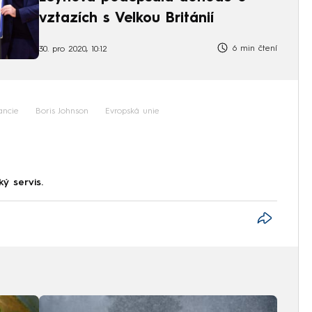
vztazích s Velkou Británií
6 min čtení
30. pro 2020, 10:12
ancie
Boris Johnson
Evropská unie
ký servis.