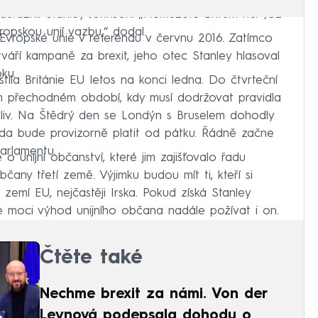
důraznil Stanley Johnson. „Nemůžete Britům říci: ‚Už
vropskou unií vazbu,“ dodal.
 Evropské unie v referendu v červnu 2016. Zatímco
tváří kampaně za brexit, jeho otec Stanley hlasoval
ku.
tila Británie EU letos na konci ledna. Do čtvrteční
ém přechodném období, kdy musí dodržovat pravidla
vliv. Na Štědrý den se Londýn s Bruselem dohodly
a bude provizorně platit od pátku. Řádně začne
arlamentu.
é o unijní občanství, které jim zajišťovalo řadu
ny třetí země. Výjimku budou mít ti, kteří si
h zemí EU, nejčastěji Irska. Pokud získá Stanley
e moci výhod unijního občana nadále požívat i on.
Čtěte také
Nechme brexit za námi. Von der
Leynová podepsala dohodu o