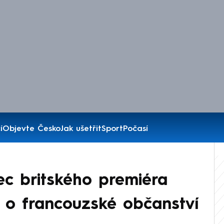
í
Objevte Česko
Jak ušetřit
Sport
Počasí
tec britského premiéra
 o francouzské občanství