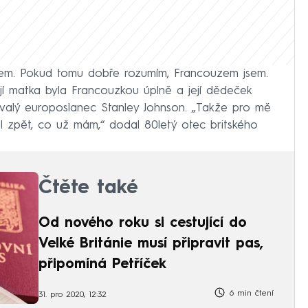
zem. Pokud tomu dobře rozumím, Francouzem jsem.
ejí matka byla Francouzkou úplně a její dědeček
bývalý europoslanec Stanley Johnson. „Takže pro mě
al zpět, co už mám,“ dodal 80letý otec britského
Čtěte také
Od nového roku si cestující do
Velké Británie musí připravit pas,
připomíná Petříček
6 min čtení
31. pro 2020, 12:32