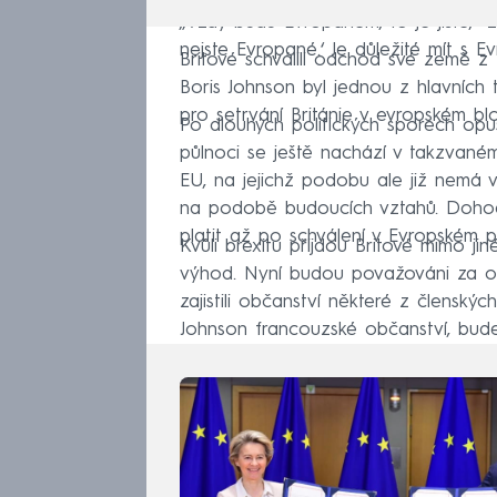
„Vždy budu Evropanem, to je jisté,“ z
nejste Evropané.‘ Je důležité mít s E
Britové schválili odchod své země z
Boris Johnson byl jednou z hlavních 
pro setrvání Británie v evropském blo
Po dlouhých politických sporech opus
půlnoci se ještě nachází v takzvan
EU, na jejichž podobu ale již nemá 
na podobě budoucích vztahů. Dohod
platit až po schválení v Evropském p
Kvůli brexitu přijdou Britové mimo jin
výhod. Nyní budou považováni za obča
zajistili občanství některé z členskýc
Johnson francouzské občanství, bud