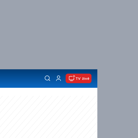
TV živě