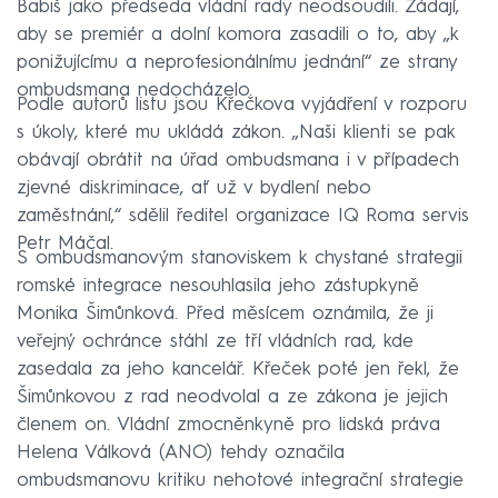
Babiš jako předseda vládní rady neodsoudili. Žádají,
aby se premiér a dolní komora zasadili o to, aby „k
ponižujícímu a neprofesionálnímu jednání“ ze strany
ombudsmana nedocházelo.
Podle autorů listu jsou Křečkova vyjádření v rozporu
s úkoly, které mu ukládá zákon. „Naši klienti se pak
obávají obrátit na úřad ombudsmana i v případech
zjevné diskriminace, ať už v bydlení nebo
zaměstnání,“ sdělil ředitel organizace IQ Roma servis
Petr Máčal.
S ombudsmanovým stanoviskem k chystané strategii
romské integrace nesouhlasila jeho zástupkyně
Monika Šimůnková. Před měsícem oznámila, že ji
veřejný ochránce stáhl ze tří vládních rad, kde
zasedala za jeho kancelář. Křeček poté jen řekl, že
Šimůnkovou z rad neodvolal a ze zákona je jejich
členem on. Vládní zmocněnkyně pro lidská práva
Helena Válková (ANO) tehdy označila
ombudsmanovu kritiku nehotové integrační strategie