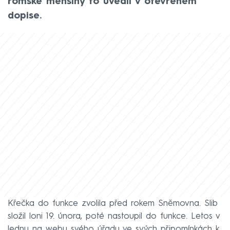
romské menšiny to uvedli v otevřeném
dopise.
Křečka do funkce zvolila před rokem Sněmovna. Slib
složil loni 19. února, poté nastoupil do funkce. Letos v
lednu na webu svého úřadu ve svých připomínkách k