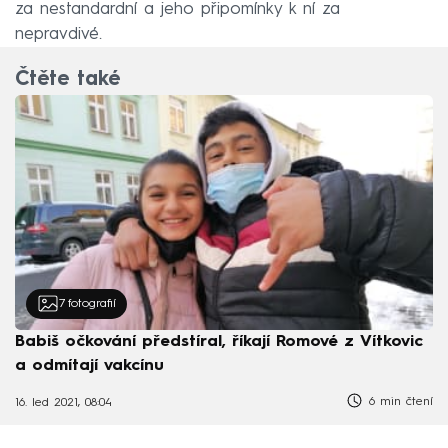
za nestandardní a jeho připomínky k ní za
nepravdivé.
Čtěte také
7
fotografií
Babiš očkování předstíral, říkají Romové z Vítkovic
a odmítají vakcínu
6 min čtení
16. led 2021, 08:04