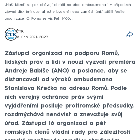
„Naši klienti se pak obávají obrátit na úřad ombudsmana i v případech
zjevné diskriminace, ať už v bydlení nebo zaměstnání,“ sdělil ředitel
organizace IQ Roma servis Petr Máčal.
ČTK
16. úno 2021, 20:29
Zástupci organizací na podporu Romů,
lidských práv a lidí v nouzi vyzvali premiéra
Andreje Babiše (ANO) a poslance, aby se
distancovali od výroků ombudsmana
Stanislava Křečka na adresu Romů. Podle
nich veřejný ochránce práv svými
vyjádřeními posiluje protiromské předsudky,
rozdmýchává nenávist a znevažuje svůj
úřad. Zástupci 16 organizací a pět
romských členů vládní rady pro záležitosti