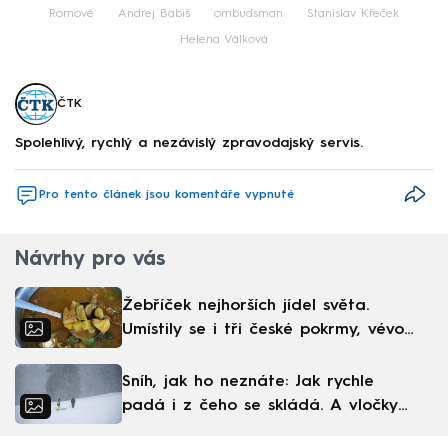
Romové
Andrej Babiš
ombudsman
Stanislav Křeček
Helena Válková
ČTK
Spolehlivý, rychlý a nezávislý zpravodajský servis.
Pro tento článek jsou komentáře vypnuté
Návrhy pro vás
Žebříček nejhorších jídel světa.
Umístily se i tři české pokrmy, vévodí
skandinávská kuchyně
Sníh, jak ho neznáte: Jak rychle
padá i z čeho se skládá. A vločky
nejsou bílé