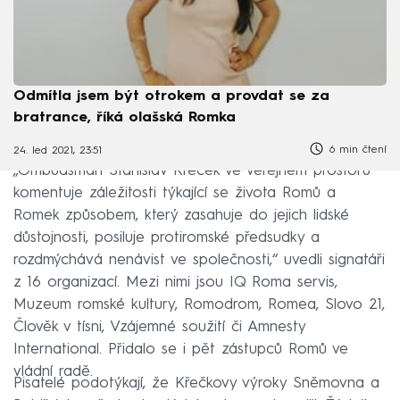
Odmítla jsem být otrokem a provdat se za
bratrance, říká olašská Romka
6 min čtení
24. led 2021, 23:51
„Ombudsman Stanislav Křeček ve veřejném prostoru
komentuje záležitosti týkající se života Romů a
Romek způsobem, který zasahuje do jejich lidské
důstojnosti, posiluje protiromské předsudky a
rozdmýchává nenávist ve společnosti,“ uvedli signatáři
z 16 organizací. Mezi nimi jsou IQ Roma servis,
Muzeum romské kultury, Romodrom, Romea, Slovo 21,
Člověk v tísni, Vzájemné soužití či Amnesty
International. Přidalo se i pět zástupců Romů ve
vládní radě.
Pisatelé podotýkají, že Křečkovy výroky Sněmovna a