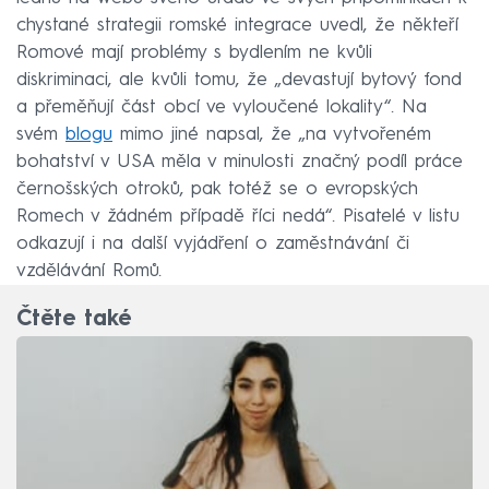
chystané strategii romské integrace uvedl, že někteří
Romové mají problémy s bydlením ne kvůli
diskriminaci, ale kvůli tomu, že „devastují bytový fond
a přeměňují část obcí ve vyloučené lokality“. Na
svém
blogu
mimo jiné napsal, že „na vytvořeném
bohatství v USA měla v minulosti značný podíl práce
černošských otroků, pak totéž se o evropských
Romech v žádném případě říci nedá“. Pisatelé v listu
odkazují i na další vyjádření o zaměstnávání či
vzdělávání Romů.
Čtěte také