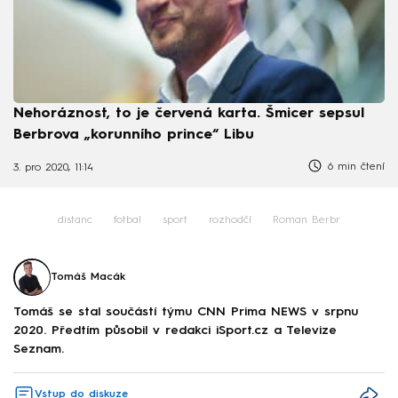
Nehoráznost, to je červená karta. Šmicer sepsul
Berbrova „korunního prince“ Libu
6 min čtení
3. pro 2020, 11:14
distanc
fotbal
sport
rozhodčí
Roman Berbr
Tomáš Macák
Tomáš se stal součástí týmu CNN Prima NEWS v srpnu
2020. Předtím působil v redakci iSport.cz a Televize
Seznam.
Vstup do diskuze