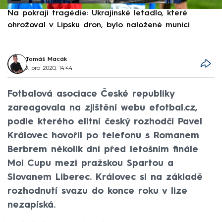
Na pokraji tragédie: Ukrajinské letadlo, které
P
ohrožoval v Lipsku dron, bylo naložené municí
e
Tomáš Macák
9. pro 2020, 14:44
Fotbalová asociace České republiky
zareagovala na zjištění webu efotbal.cz,
podle kterého elitní český rozhodčí Pavel
Královec hovořil po telefonu s Romanem
Berbrem několik dní před letošním finále
Mol Cupu mezi pražskou Spartou a
Slovanem Liberec. Královec si na základě
rozhodnutí svazu do konce roku v lize
nezapíská.