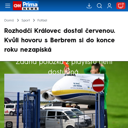
Domů
Sport
Fotbal
Rozhodčí Královec dostal červenou.
Kvůli hovoru s Berbrem si do konce
roku nezapíská
Žádná položka z playlistu není
Výběr redakce
dostupná.