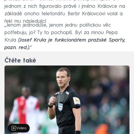
jednom z nich figurovalo právě i jméno Královce na
základě onoho telefonátu. Berbr Královcovi volal a
řekl mu následující:
„Jenom jednoduše, jenom jednu politickou věc
potřebuju, jo? Ty to pochopíš. Byl za mnou Pepa
Krula
(Josef Krula je funkcionářem pražské Sparty,
pozn. red.).
“
Čtěte také
Video