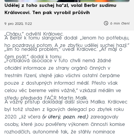
Udělej z toho suchej ha*zl, volal Berbr sudímu
Královcovi. Ten pak vyrobil průšvih
6 min čtení
9. pro 2020, 11:22
„Chápu,“ odvětil Královec.
A Berbr k tomu slangově dodal: „Jenom ho potřebuju,
ho pozdravuj potom. A ze zbytku udělej suchej hazjl.“
„Jim to nedělá problém,“ uvedl Královec. „Ať mají o
čem psát,“ dodal k tomu.
„Fotbalová asociace v tuto chvíli nemá žádné
oficiální informace ze strany orgánů činných v
trestním řízení, stejně jako všichni ostatní čerpáme
pouze z dostupných informací médií. Přesto však
celou věc bereme velmi vážně,“ vzkázal médiím ve
středu předseda FAČR Martin Malík.
A vážný přístup dokládají další slova Malíka. Královec
byl totiž stažen z ligových delegací po zbytek roku
2020. „Již včera
(v úterý, pozn. red.)
zareagovaly
osoby, které jsou pověřeny výkonem činnosti komise
rozhodčích, autonomně tak, že stáhly nominace