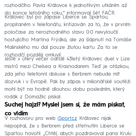
rozhodčího Pavla Královce k jednotlivým utkáním až
do konce letošního roku,“ informoval šéf FAČR.
Královec byl po zápase Liberce se Spartou,
propíraném v telefonátu, kritizován za to, že v prvním
poločase za nerozhodného stavu 0:0 nevyloučil
hostujícího Martina Frýdka, ale za šlápnutí na Tomáše
Malinského mu dal pouze žlutou kartu. Za to se
rozhodčí později omluvil.
Ještě v úterý večer odřídil 43letý Královec duel v Lize
mistrů mezi Chelsea a Krasnodarem. Teď je otázkou,
zda jeho telefonní diskuse s Berbrem nebude mít
dozvuk i v Evropě. Pak by zápas v milionářské soutěži
mohl být na hodně dlouhou dobu posledním, který
rodák z Domažlic pískal.
Suchej hajzl? Myslel jsem si, že mám pískat,
co vidím
V rozhovoru pro web
iSport.cz
Královec nijak
nepopíral, že s Berbrem před střetnutím Liberce se
Spartou hovořil. „Chtěl, abych pozdravoval pana Krulu