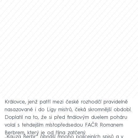
Královce, jenž patří mezi české rozhodčí pravidelně
nasazované i do Ligy mistrů, čeká skromnější období.
Doplatil na to, že si před finálovým duelem poháru
volal s tehdejším místopředsedou FAČR Romanem
Berbrem, který je od října zatčený.
„Kauza Berbr“ obnáší mnoho policejních spisů a v