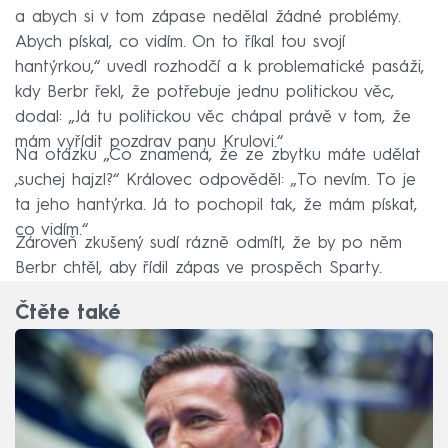
a abych si v tom zápase nedělal žádné problémy.
Abych pískal, co vidím. On to říkal tou svojí
hantýrkou,“ uvedl rozhodčí a k problematické pasáži,
kdy Berbr řekl, že potřebuje jednu politickou věc,
dodal: „Já tu politickou věc chápal právě v tom, že
mám vyřídit pozdrav panu Krulovi.“
Na otázku „Co znamená, že ze zbytku máte udělat
‚suchej hajzl?“ Královec odpověděl: „To nevím. To je
ta jeho hantýrka. Já to pochopil tak, že mám pískat,
co vidím.“
Zároveň zkušený sudí rázně odmítl, že by po něm
Berbr chtěl, aby řídil zápas ve prospěch Sparty.
Čtěte také