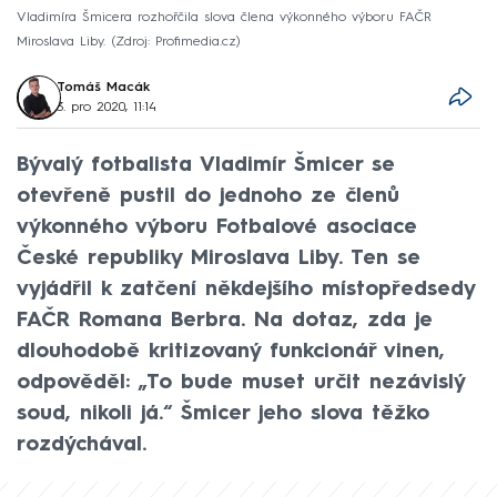
Vladimíra Šmicera rozhořčila slova člena výkonného výboru FAČR
Miroslava Liby.
Zdroj: Profimedia.cz
Tomáš Macák
3. pro 2020, 11:14
Bývalý fotbalista Vladimír Šmicer se
otevřeně pustil do jednoho ze členů
výkonného výboru Fotbalové asociace
České republiky Miroslava Liby. Ten se
vyjádřil k zatčení někdejšího místopředsedy
FAČR Romana Berbra. Na dotaz, zda je
dlouhodobě kritizovaný funkcionář vinen,
odpověděl: „To bude muset určit nezávislý
soud, nikoli já.“ Šmicer jeho slova těžko
rozdýchával.