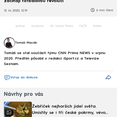
začínají fotbalovou revoluci
6 min čtení
13. lis 2020, 12:19
policie
revoluce
SK Slavia Praha
FAČR
fotbal
Tomáš Macák
Tomáš se stal součástí týmu CNN Prima NEWS v srpnu
2020. Předtím působil v redakci iSport.cz a Televize
Seznam.
Vstup do diskuze
Návrhy pro vás
Žebříček nejhorších jídel světa.
Umístily se i tři české pokrmy, vévodí