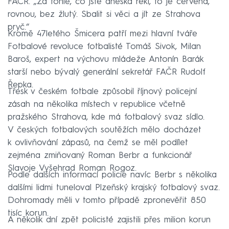
FAČR. „Za tohle, co jste dneska řekl, to je červená,
rovnou, bez žlutý. Sbalit si věci a jít ze Strahova
pryč.“
Kromě 47letého Šmicera patří mezi hlavní tváře
Fotbalové revoluce fotbalisté Tomáš Sivok, Milan
Baroš, expert na výchovu mládeže Antonín Barák
starší nebo bývalý generální sekretář FAČR Rudolf
Řepka.
Třesk v českém fotbale způsobil říjnový policejní
zásah na několika místech v republice včetně
pražského Strahova, kde má fotbalový svaz sídlo.
V českých fotbalových soutěžích mělo docházet
k ovlivňování zápasů, na čemž se měl podílet
zejména zmiňovaný Roman Berbr a funkcionář
Slavoje Vyšehrad Roman Rogoz.
Podle dalších informací policie navíc Berbr s několika
dalšími lidmi tuneloval Plzeňský krajský fotbalový svaz.
Dohromady měli v tomto případě zpronevěřit 850
tisíc korun.
A několik dní zpět policisté zajistili přes milion korun