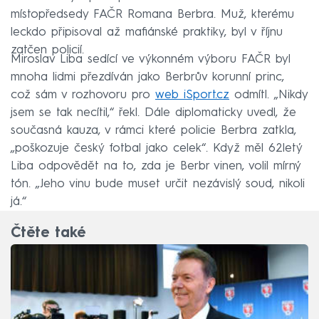
místopředsedy FAČR Romana Berbra. Muž, kterému
leckdo připisoval až mafiánské praktiky, byl v říjnu
zatčen policií.
Miroslav Liba sedící ve výkonném výboru FAČR byl
mnoha lidmi přezdíván jako Berbrův korunní princ,
což sám v rozhovoru pro
web iSport.cz
odmítl. „Nikdy
jsem se tak necítil,“ řekl. Dále diplomaticky uvedl, že
současná kauza, v rámci které policie Berbra zatkla,
„poškozuje český fotbal jako celek“. Když měl 62letý
Liba odpovědět na to, zda je Berbr vinen, volil mírný
tón. „Jeho vinu bude muset určit nezávislý soud, nikoli
já.“
Čtěte také