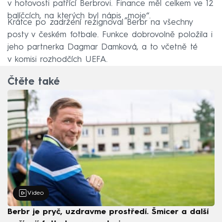
v hotovosti patřící Berbrovi. Finance měl celkem ve 12
balíčcích, na kterých byl nápis „moje“.
Krátce po zadržení rezignoval Berbr na všechny
posty v českém fotbale. Funkce dobrovolně položila i
jeho partnerka Dagmar Damková, a to včetně té
v komisi rozhodčích UEFA.
Čtěte také
Video
Berbr je pryč, uzdravme prostředí. Šmicer a další