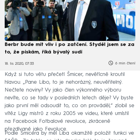
Berbr bude mít vliv i po zatčení. Styděl jsem se za
to, že pískám, říká bývalý sudí
6 min čtení
18. lis 2020, 07:33
Když si tuto větu přečetl Šmicer, nevěřícně kroutil
hlavou. „Pane Libo, to je nehorázný, neuvěřitelný.
Nečtete noviny? Vy jako člen výkonného výboru
nevíte, co se tady v posledních letech děje? Vy byste
jako první měl odsoudit to, co on prováděl,“ zlobil se
vítěz Ligy mistrů z roku 2005 ve videu, které umístil
na Facebook Fotbalové revoluce, zkráceně
přezdívané jako Fevoluce.
Podle Šmicera by měl Liba okamžitě položit funkci ve