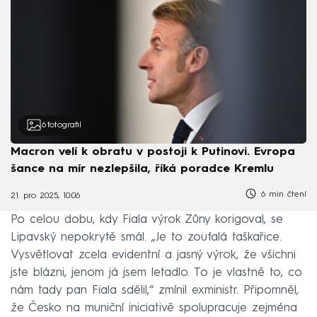
6
fotografií
Macron velí k obratu v postoji k Putinovi. Evropa
šance na mír nezlepšila, říká poradce Kremlu
6 min čtení
21. pro 2025, 10:06
Po celou dobu, kdy Fiala výrok Zůny korigoval, se
Lipavský nepokrytě smál. „Je to zoufalá taškařice.
Vysvětlovat zcela evidentní a jasný výrok, že všichni
jste blázni, jenom já jsem letadlo. To je vlastně to, co
nám tady pan Fiala sdělil,“ zmínil exministr. Připomněl,
že Česko na muniční iniciativě spolupracuje zejména