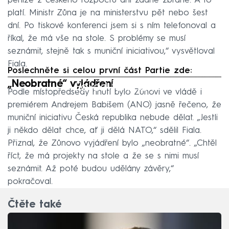
peníze z českého rozpočtu ani žádné zbraně. A to
platí. Ministr Zůna je na ministerstvu pět nebo šest
dní. Po tiskové konferenci jsem si s ním telefonoval a
říkal, že má vše na stole. S problémy se musí
seznámit, stejně tak s muniční iniciativou,“ vysvětloval
Fiala.
Poslechněte si celou první část Partie zde:
„Neobratné“ vyjádření
Failed to fetch
Podle místopředsedy hnutí bylo Zůnovi ve vládě i
premiérem Andrejem Babišem (ANO) jasně řečeno, že
muniční iniciativu Česká republika nebude dělat. „Jestli
ji někdo dělat chce, ať ji dělá NATO,“ sdělil Fiala.
Přiznal, že Zůnovo vyjádření bylo „neobratné“. „Chtěl
říct, že má projekty na stole a že se s nimi musí
seznámit. Až poté budou udělány závěry,“
pokračoval.
Čtěte také