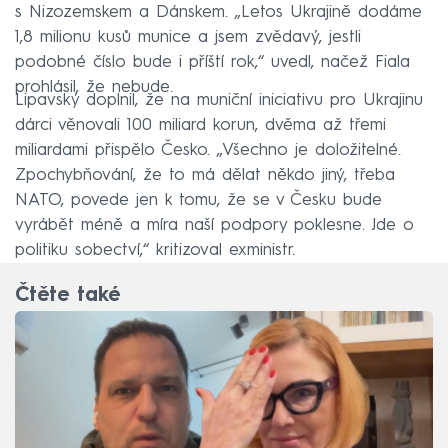
s Nizozemskem a Dánskem. „Letos Ukrajině dodáme
1,8 milionu kusů munice a jsem zvědavý, jestli
podobné číslo bude i příští rok,“ uvedl, načež Fiala
prohlásil, že nebude.
Lipavský doplnil, že na muniční iniciativu pro Ukrajinu
dárci věnovali 100 miliard korun, dvěma až třemi
miliardami přispělo Česko. „Všechno je doložitelné.
Zpochybňování, že to má dělat někdo jiný, třeba
NATO, povede jen k tomu, že se v Česku bude
vyrábět méně a míra naší podpory poklesne. Jde o
politiku sobectví,“ kritizoval exministr.
Čtěte také