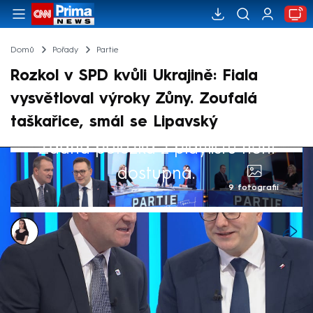
Domů
Pořady
Partie
Rozkol v SPD kvůli Ukrajině: Fiala
vysvětloval výroky Zůny. Zoufalá
taškařice, smál se Lipavský
Žádná položka z playlistu není
dostupná.
9 fotografií
Monika Kabourková
21. pro 2025, 13:45
Výrok ministra obrany Jaromíra Zůny (za
SPD) o „nezpochybnění muniční iniciativy“