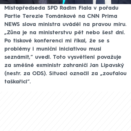
vyvolal v hnutí a mezi jeho voliči poprask.
Místopředseda SPD Radim Fiala v pořadu
Partie Terezie Tománkové na CNN Prima
NEWS slova ministra uváděl na pravou míru.
„Zůna je na ministerstvu pět nebo šest dní.
Po tiskové konferenci mi říkal, že se s
problémy i muniční iniciativou musí
seznámit,“ uvedl. Toto vysvětlení považuje
za směšné exministr zahraničí Jan Lipavský
(nestr. za ODS). Situaci označil za „zoufalou
taškařici“.