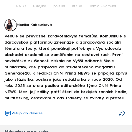
Failed to fetch
NATO
Ukrajina
politika
kritika
Tomio Okamura
Monika Kabourková
Věnuje se převážně zdravotnickým tématům. Komunikuje s
dárcovskou platformou Znesnáze a zpracovává sociální
témata a texty, které pomáhají potřebným. Vystudovala
obchodní akademii se zaměřením na cestovní ruch. První
novinářské zkušenosti získala na Vyšší odborné škole
publicistiky, kde přispívala do studentského magazínu
Generace20. K redakci CNN Prima NEWS se připojila zprvu
jako stážistka, posléze jako redaktorka v roce 2020. Od
roku 2025 se stala posilou editorského týmu CNN Prima
NEWS. Mezi její záliby patří čtení do brzkých ranních hodin,
multitasking, cestování a čas trávený se zvířaty a přáteli.
Vstup do diskuze