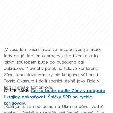
„V zásadě muniční iniciativu nezpochybňuje nikdo,
tedy ani já. Jde jen o proces jejího řízení a o to,
jakým způsobem bude do budoucna dál
pokračovat,“ uvedl v pátek na tiskové konferenci
Zůna. Jeho slova velmi rychle korigoval šéf hnutí
Tomio Okamura i další straníci, stejně jako Fiala v
Partii Terezie Tománkové.
ČTĚTE TAKÉ:
Česko bude podle Zůny v podpoře
Ukrajiny pokračovat. Špičky SPD ho rychle
korigovaly.
„Řekli jsme, že nebudeme na Ukrajinu dávat žádné