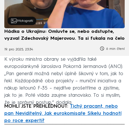
9
fotografií
Hádka o Ukrajinu: Omluvte se, nebo odstupte,
vyzval Zdechovský Majerovou. Ta si ťukala na čelo
6 min čtení
19. pro 2025, 23:34
K výroku ministra obrany se vyjádřila také
europoslankyně Jaroslava Pokorná Jermanová (ANO).
„Pan generál možná nebyl úplně šikovný v tom, jak to
řekl. Každopádně oba projekty – muniční iniciativa a
nákup letounů F-35 – nejdříve prošetříme a zjistíme,
jak to je. Poté vláda zaujme stanovisko. To si myslím,
že je správný postup,“ dodala.
MOHLI JSTE PŘEHLÉDNOUT:
Tichý pracant, nebo
pan Neviditelný. Jak eurokomisaře Síkelu hodnotí
po roce experti?