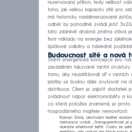
rezervovaný příkon, tedy velikost vaše
toho, jak velkou kapacitu sítě pro 
má historicky naddimenzované jističe,
odběr by pohodlně zvládl jistič 3x20A 
tato zdánlivě drobná změna stává jed
fixní náklady na energie bez jakéhok
špičkové odběry a následně požáda
Budoucnost sítě a nová ta
Státní energetická koncepce pro ro
zaváděním takzvané tarifní struktury 
tomu, aby nezatěžovali síť v ranních
platby se budou dále zvyšovat na 
distribuce. Cílem je zajistit dostatek
zvládnout nápor elektromobility a ko
co která položka znamená, je proto
hospodárného majitele nemovitosti.
Roman Šmíd, obchodní ředitel dodavat
fakturace uvádí: „Transparentnost je 
dokáže efektivně šetřit. Často se setk
elektřiny, ale unikají jim tisíce koru