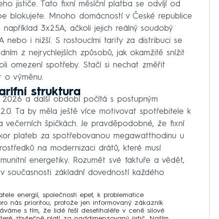
ho jističe. Tato fixní měsíční platba se odvíjí od
sebe blokujete. Mnoho domácností v České republice
 například 3x25A, ačkoli jejich reálný soudobý
nebo i nižší. S rostoucími tarify za distribuci se
ním z nejrychlejších způsobů, jak okamžitě snížit
oli omezení spotřeby. Stačí si nechat změřit
t o výměnu.
rifní struktura
k 2026 a další období počítá s postupným
2.0. Ta by měla ještě více motivovat spotřebitele k
 a večerních špičkách. Je pravděpodobné, že fixní
úkor plateb za spotřebovanou megawatthodinu u
 prostředků na modernizaci drátů, které musí
munitní energetiky. Rozumět své faktuře a vědět,
 v současnosti základní dovedností každého
ele energií, společnosti
epet
, k problematice
pro nás prioritou, protože jen informovaný zákazník
áváme s tím, že lidé řeší desetihaléře v ceně silové
n, které zbytečně platí za naddimenzovaný jistič. Naším