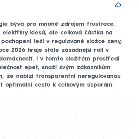
gie bývá pro mnohé zdrojem frustrace,
lektřiny klesá, ale celková částka na
k pochopení leží v regulované složce ceny,
oce 2026 hraje stále zásadnější roli v
 domácností. I v tomto složitém prostředí
polečnost epet, snaží svým zákazníkům
m, že nabízí transparentní neregulovanou
ít optimální cestu k celkovým úsporám.