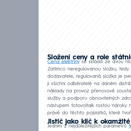
Složení ceny a role státn
Cena elektřiny
se skládá ze dvou hlav
Zatímco neregulovanou složku, tedy s
dodavatele, regulovaná složka je p
ji všichni odběratelé na daném distr
náklady na provoz přenosové soustav
služby a podporu obnovitelných zdro
nástupem fotovoltaik rostou nároky na
právě do těchto poplatků, které tvoř
Jistič jako klíč k okamžit
Jedním z nejdůležitějších parametrů
f