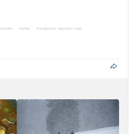
nomika
platba
Energetický regulační úřad