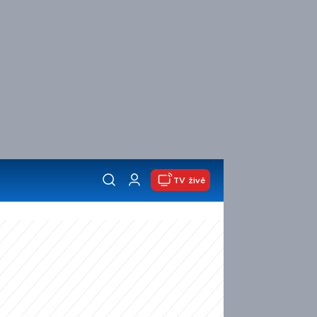
TV živě