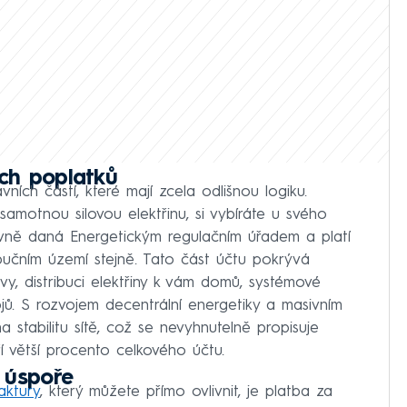
ích poplatků
ních částí, které mají zcela odlišnou logiku.
amotnou silovou elektřinu, si vybíráte u svého
evně daná Energetickým regulačním úřadem a platí
ibučním území stejně. Tato část účtu pokrývá
y, distribuci elektřiny k vám domů, systémové
jů. S rozvojem decentrální energetiky a masivním
 stabilitu sítě, což se nevyhnutelně propisuje
í větší procento celkového účtu.
é úspoře
aktury
, který můžete přímo ovlivnit, je platba za