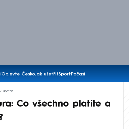
í
Objevte Česko
Jak ušetřit
Sport
Počasí
k ušetřit
ura: Co všechno platíte a
?