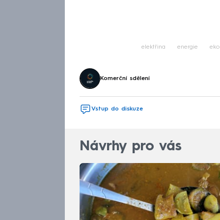
elektřina
energie
eko
Komerční sdělení
Vstup do diskuze
Návrhy pro vás