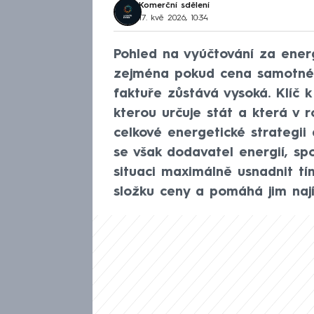
Komerční sdělení
17. kvě 2026, 10:34
Pohled na vyúčtování za ener
zejména pokud cena samotné e
faktuře zůstává vysoká. Klíč 
kterou určuje stát a která v r
celkové energetické strategii
se však dodavatel energií, s
situaci maximálně usnadnit tí
složku ceny a pomáhá jim naj