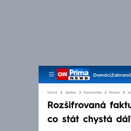
Domácí
Zahranič
Pořady
Domů
Zprávy
Ekonomika
Peníze
Ja
Rozšifrovaná fakt
co stát chystá dál