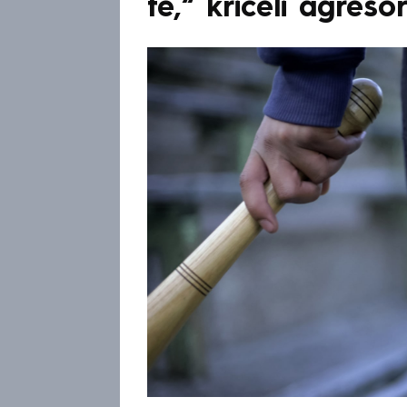
tě,“ křičeli agresoř