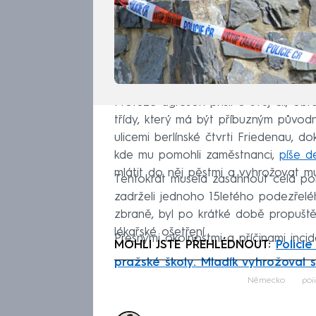
Protože agresoři přišli o svůj cíl, o
třídy, který má být příbuzným původ
ulicemi berlínské čtvrti Friedenau,
kde mu pomohli zaměstnanci,
píše de
mlátit do něj pěstmi a vyhrožovat 
Tentokrát musela zasáhnout celá police
zadrželi jednoho 15letého podezřelé
zbraně, byl po krátké době propuštěn
lékařské ošetření.
Přesnými okolnostmi a příčinami incid
MOHLI JSTE PŘEHLÉDNOUT:
Polici
pražské školy. Mladík vyhrožoval 
Fa
Německo
pol