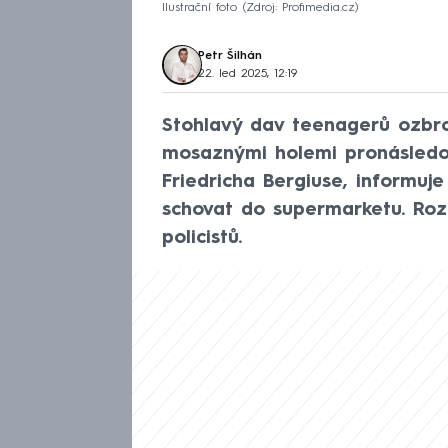
Ilustrační foto
Zdroj: Profimedia.cz
Petr Šilhán
22. led 2025, 12:19
Stohlavý dav teenagerů ozbro
mosaznými holemi pronásledova
Friedricha Bergiuse, informuj
schovat do supermarketu. Roz
policistů.