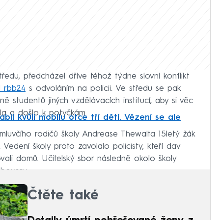
tředu, předcházel dříve téhož týdne slovní konflikt
l rbb24
s odvoláním na policii. Ve středu se pak
ně studentů jiných vzdělávacích institucí, aby si věc
tila a došlo k potyčkám.
il kvůli mobilu otce tří dětí. Vězení se ale
luvčího rodičů školy Andrease Thewalta 15letý žák
. Vedení školy proto zavolalo policisty, kteří dav
vali domů. Učitelský sbor následně okolo školy
boxery.
Čtěte také