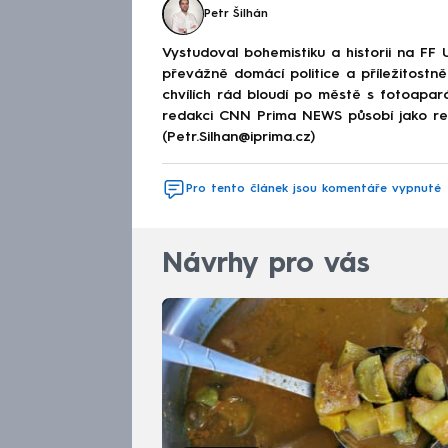
Petr Šilhán
Vystudoval bohemistiku a historii na FF 
převážně domácí politice a příležitostně 
chvílích rád bloudí po městě s fotoapar
redakci CNN Prima NEWS působí jako red
(Petr.Silhan@iprima.cz)
Pro tento článek jsou komentáře vypnuté
Návrhy pro vás