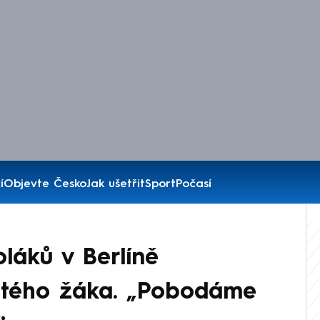
í
Objevte Česko
Jak ušetřit
Sport
Počasí
láků v Berlíně
letého žáka. „Pobodáme