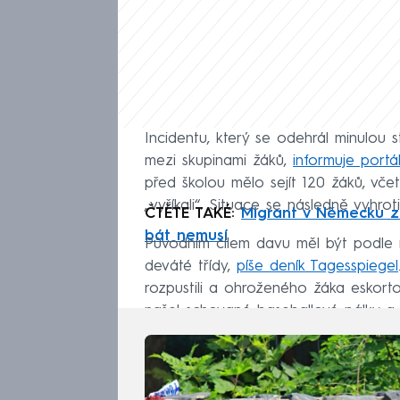
Incidentu, který se odehrál minulou s
mezi skupinami žáků,
informuje portá
před školou mělo sejít 120 žáků, včet
„vyříkali“. Situace se následně vyhro
ČTĚTE TAKÉ:
Migrant v Německu zab
bát nemusí
Původním cílem davu měl být podle m
deváté třídy,
píše deník Tagesspiegel
rozpustili a ohroženého žáka eskorto
našel schované baseballové pálky a 