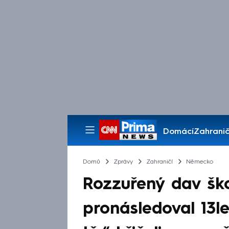
Domácí
Zahranič
Pořady
Domů
Zprávy
Zahraničí
Německo
Rozzuřený dav ško
pronásledoval 13