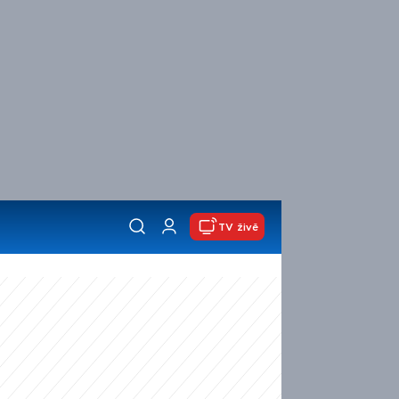
TV živě