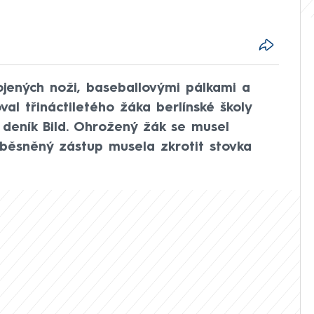
jených noži, baseballovými pálkami a
l třináctiletého žáka berlínské školy
e deník Bild. Ohrožený žák se musel
běsněný zástup musela zkrotit stovka