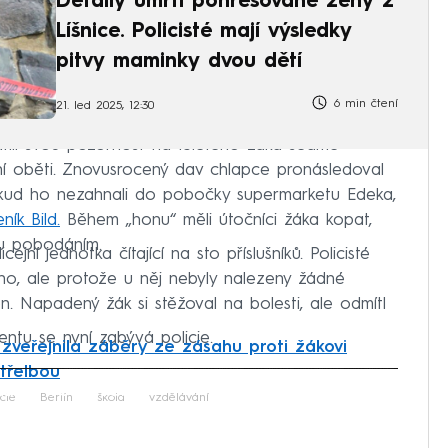
Detaily úmrtí pohřešované ženy z
Líšnice. Policisté mají výsledky
pitvy maminky dvou dětí
6 min čtení
21. led 2025, 12:30
brátili svou pozornost na 13letého žáka sedmé
ní oběti. Znovusrocený dav chlapce pronásledoval
 dokud ho nezahnali do pobočky supermarketu Edeka,
ník Bild.
Během „honu“ měli útočníci žáka kopat,
mu pobodáním.
jní jednotka čítající na sto příslušníků. Policisté
ho, ale protože u něj nebyly nalezeny žádné
. Napadený žák si stěžoval na bolesti, ale odmítl
entu se nyní zabývá policie.
e zveřejnila záběry ze zásahu proti žákovi
střelbou
iled to fetch
icie
Berlín
škola
vzdělávání