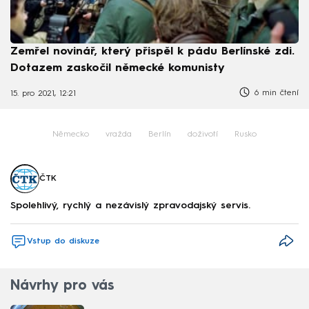
Zemřel novinář, který přispěl k pádu Berlínské zdi.
Dotazem zaskočil německé komunisty
6 min čtení
15. pro 2021, 12:21
Německo
vražda
Berlín
doživotí
Rusko
ČTK
Spolehlivý, rychlý a nezávislý zpravodajský servis.
Vstup do diskuze
Návrhy pro vás