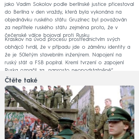
jako Vadim Sokolov podle berlínské justice přicestoval
do Berlína v den vraždy, která byla vykonána na
objednávku ruského státu. Gruzínec byl považován
za nepřítele ruského státu zejména proto, že v
čečenské válce bojoval proti Rusku.
Krasikov na úvod procesu prostřednictvím svých
obhájců tvrdil, že v případu jde o záměnu identity a
že je 50letým stavebním inženýrem. Napojení na
ruský stát a FSB popíral. Kreml tvrzení o zapojení
Ruska označil za „naprosto neopodstatněné“.
Čtěte také