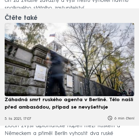
čin za zvláště závažný a výší trestu vyhověl návrhu
spolkového státního zastupitelství.
Čtěte také
Záhadná smrt ruského agenta v Berlíně. Tělo našli
před ambasádou, případ se nevyšetřuje
6 min čtení
5. lis 2021, 17:07
Zločin zvýšil diplomatické napětí mezi Ruskem a
Německem a přiměl Berlín vyhostit dva ruské