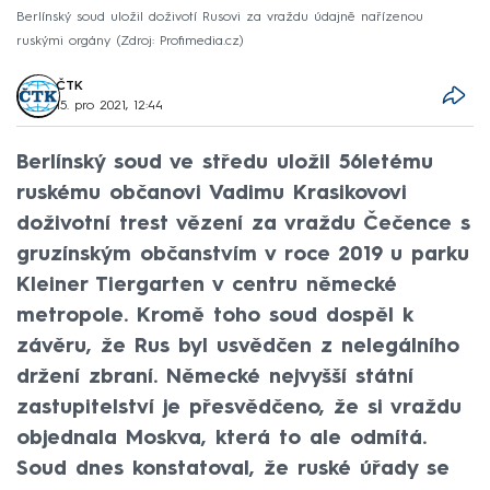
Berlínský soud uložil doživotí Rusovi za vraždu údajně nařízenou
ruskými orgány
Zdroj: Profimedia.cz
ČTK
15. pro 2021, 12:44
Berlínský soud ve středu uložil 56letému
ruskému občanovi Vadimu Krasikovovi
doživotní trest vězení za vraždu Čečence s
gruzínským občanstvím v roce 2019 u parku
Kleiner Tiergarten v centru německé
metropole. Kromě toho soud dospěl k
závěru, že Rus byl usvědčen z nelegálního
držení zbraní. Německé nejvyšší státní
zastupitelství je přesvědčeno, že si vraždu
objednala Moskva, která to ale odmítá.
Soud dnes konstatoval, že ruské úřady se