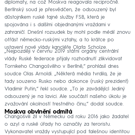
diplomaty, na což Moskva reagovala recipročně.
Berlínský soud je přesvědčen, že odsouzený byl
důstojníkem ruské tajné služby FSB, která je
spojována i s dalšími objednanými vraždami v
zahraničí. Dnešní rozsudek by mohl podle médií znovu
otřást německo-ruskými vztahy, a to krátce po
ustavení nové vlády kancléře Olafa Scholze.
„Nejpozději v červnu 2019 státní orgány centrální
vlády Ruské federace přijaly rozhodnutí zlikvidovat
Tornikeho Changošviliho v Berlíně,“ prohlásil dnes
soudce Olas Arnoldi. „Některá média tvrdila, že je
tady souzeno Rusko nebo dokonce (ruský prezident)
Vladimir Putin,“ řekl soudce. „To je zavádějící: Jediný
odsouzený je na lavici. Ale součástí našeho úkolu je
zvažování okolností trestného činu,“ dodal soudce.
Moskva obvinění odmítá
Changošvili žil v Německu od roku 2016 jako žadatel
o azyl a ruské úřady ho označily za teroristu.
Vykonavatel vraždy vystupující pod falešnou identitou