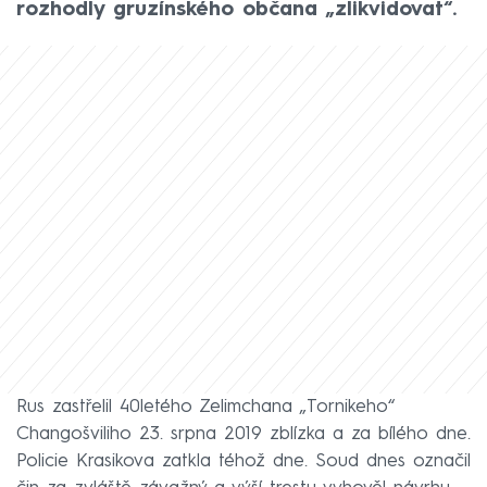
rozhodly gruzínského občana „zlikvidovat“.
Rus zastřelil 40letého Zelimchana „Tornikeho“
Changošviliho 23. srpna 2019 zblízka a za bílého dne.
Policie Krasikova zatkla téhož dne. Soud dnes označil