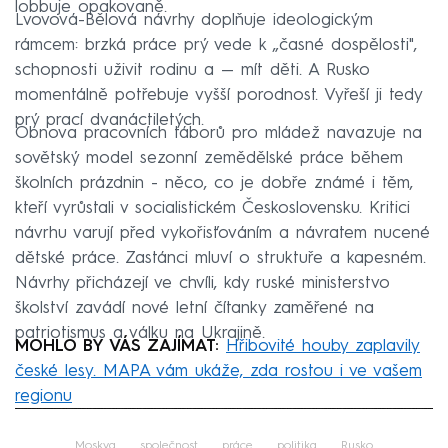
lobbuje opakovaně.
Lvovová-Bělová návrhy doplňuje ideologickým
rámcem: brzká práce prý vede k „časné dospělosti",
schopnosti uživit rodinu a — mít děti. A Rusko
momentálně potřebuje vyšší porodnost. Vyřeší ji tedy
prý prací dvanáctiletých.
Obnova pracovních táborů pro mládež navazuje na
sovětský model sezonní zemědělské práce během
školních prázdnin - něco, co je dobře známé i těm,
kteří vyrůstali v socialistickém Československu. Kritici
návrhu varují před vykořisťováním a návratem nucené
dětské práce. Zastánci mluví o struktuře a kapesném.
Návrhy přicházejí ve chvíli, kdy ruské ministerstvo
školství zavádí nové letní čítanky zaměřené na
patriotismus a válku na Ukrajině.
MOHLO BY VÁS ZAJÍMAT:
Hřibovité houby zaplavily
české lesy. MAPA vám ukáže, zda rostou i ve vašem
regionu
Failed to fetch
Moskva
společnost
práce
politika
Rusko