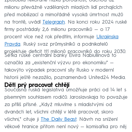
způsobila rekordně nízká porodnost, odchod až
milionu převážně vzdělaných mladých lidí prchajících
před mobilizací a mimořádně vysoká úmrtnost mužů
na frontě, uvádí
Telegraph
. Na konci roku 2024 ruské
firmy postrádaly 2,6 milionu pracovníků — o 17
procent více než rok předtím, informuje
Ukrajinska
Pravda
. Ruský svaz průmyslníků a podnikatelů
projektuje deficit tří milionů pracovníků do roku 2030.
Šéfka ruské centrální banky Elvira Nabiullinová to
označila za „existenční výzvu pro ekonomiku" —
takovýto výpadek pracovní síly Rusko v moderní
historii ještě nezažilo, poznamenává United24 Media.
Děti prý pracovat chtějí
Současná ruská legislativa umožňuje práci od 14 let s
písemným souhlasem rodičů. Jaroslavskaja to považuje
za příliš přísné. „Když mluvíme s mladistvými od
dvanácti let, všichni chtějí v létě pracovat, skoro
všichni," cituje ji
The Daily Beast
. Návrh na snížení
věkové hranice přitom není nový — komisařka pro něj