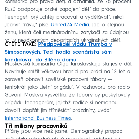
komisařka pro práva dětí, a oznámila, že 78 procent
Rusů podporuje brzké zapojení dětí do práce.
Teenageři prý „chtějí pracovat a vydělávat", nikoli
„barvit trávu," píše
United24 Media
. Jde o stejnou
ženu, která čelí mezinárodnímu zatykači za údajnou
roli v nezákonných deportacích ukrajinských dětí.
ČTĚTE TAKÉ:
Předpověděl vládu Trumpa v
Simpsonových. Teď hodlá scenárista sám
kandidovat do Bílého domu
Moskevská komisařka Olga Jaroslavskaja šla ještě dál.
Navrhuje snížit věkovou hranici pro práci na 12 let a
zároveň obnovit sovětské pracovní tábory —
tentokrát jako „letní brigádu". V rozhovoru pro rádio
Govorit Moskva vysvětlila, že tábory by poskytovaly
brigádu teenagerům, jejichž rodiče si nemohou
dovolit dopřát jim tříměsíční prázdniny, uvádí
International Business Times
.
Tři miliony pracovníků
Příčiny jsou více než jasné. Demografický propad