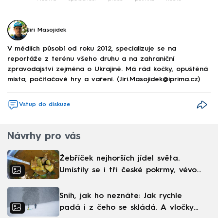
Jiří Masojídek
V médiích působí od roku 2012, specializuje se na
reportáže z terénu všeho druhu a na zahraniční
zpravodajství zejména o Ukrajině. Má rád kočky, opuštěná
místa, počítačové hry a vaření. (Jiri.Masojidek@iprima.cz)
Vstup do diskuze
Návrhy pro vás
Žebříček nejhorších jídel světa.
Umístily se i tři české pokrmy, vévodí
skandinávská kuchyně
Sníh, jak ho neznáte: Jak rychle
padá i z čeho se skládá. A vločky