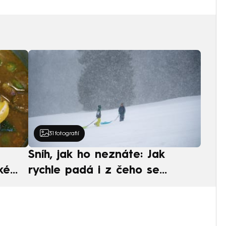
31
fotografií
Sníh, jak ho neznáte: Jak
ké
rychle padá i z čeho se
ská
skládá. A vločky nejsou bílé