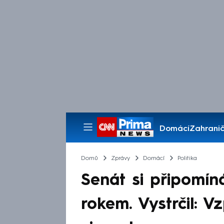
Domácí
Zahranič
Pořady
Domů
Zprávy
Domácí
Politika
Senát si připomín
rokem. Vystrčil: 