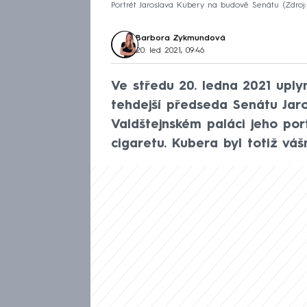
Portrét Jaroslava Kubery na budově Senátu
Zdroj
Barbora Zykmundová
20. led 2021, 09:46
Ve středu 20. ledna 2021 uply
tehdejší předseda Senátu Jaro
Valdštejnském paláci jeho port
cigaretu. Kubera byl totiž vá