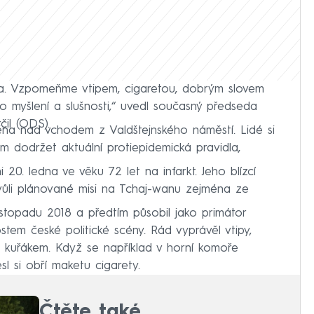
ra. Vzpomeňme vtipem, cigaretou, dobrým slovem
myšlení a slušnosti,“ uvedl současný předseda
čil (ODS).
těna nad vchodem z Valdštejnského náměstí. Lidé si
om dodržet aktuální protiepidemická pravidla,
20. ledna ve věku 72 let na infarkt. Jeho blízcí
 kvůli plánované misi na Tchaj-wanu zejména ze
istopadu 2018 a předtím působil jako primátor
ostem české politické scény. Rád vyprávěl vtipy,
m kuřákem. Když se například v horní komoře
sl si obří maketu cigarety.
Čtěte také