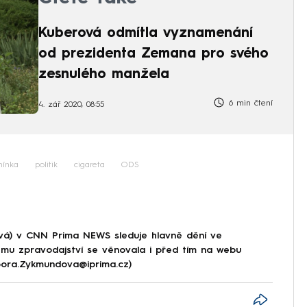
Kuberová odmítla vyznamenání
od prezidenta Zemana pro svého
zesnulého manžela
6 min čtení
4. zář 2020, 08:55
ínka
politik
cigareta
ODS
á) v CNN Prima NEWS sleduje hlavně dění ve
ému zpravodajství se věnovala i před tím na webu
rbora.Zykmundova@iprima.cz)