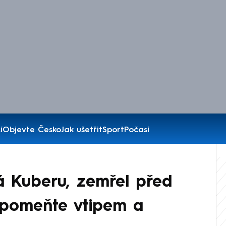
í
Objevte Česko
Jak ušetřit
Sport
Počasí
á Kuberu, zemřel před
Vzpomeňte vtipem a