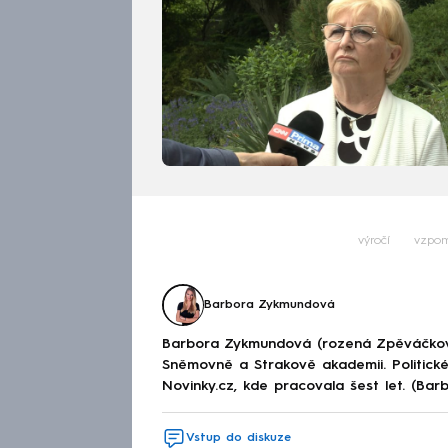
výročí
vzpom
Barbora Zykmundová
Barbora Zykmundová (rozená Zpěváčkov
Sněmovně a Strakově akademii. Politick
Novinky.cz, kde pracovala šest let. (Ba
Vstup do diskuze