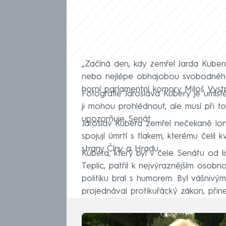
„Začíná den, kdy zemřel Jarda Kube
nebo nejlépe obhajobou svobodného 
horní parlamentní komory Miloš Vystr
Fotografie Jaroslava Kubery je umís
ji mohou prohlédnout, ale musí při t
upozorňuje Senát.
Jaroslav Kubera zemřel nečekaně loni 
spojují úmrtí s tlakem, kterému čelil
strany Číny a Hradu.
Kubera, který byl v čele Senátu od l
Teplic, patřil k nejvýraznějším osobn
politiku bral s humorem. Byl vášnivý
projednával protikuřácký zákon, přine