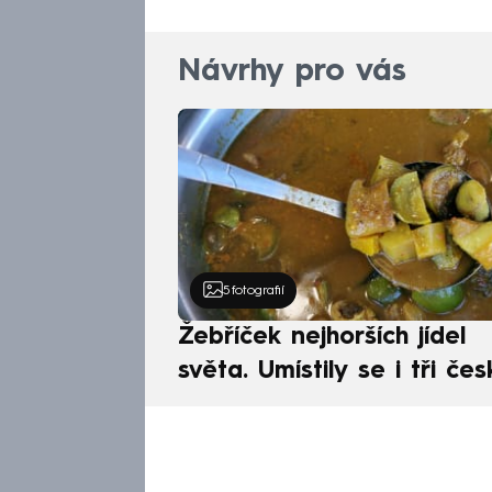
Návrhy pro vás
5
fotografií
Žebříček nejhorších jídel
světa. Umístily se i tři čes
pokrmy, vévodí skandináv
kuchyně