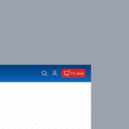
TV živě