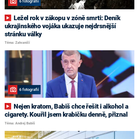
6 fotografií
Ležel rok v zákopu v zóně smrti: Deník
ukrajinského vojáka ukazuje nejdrsnější
stránku války
Téma: Zahraničí
6 fotografií
Nejen kratom, Babiš chce řešit i alkohol a
cigarety. Kouřil jsem krabičku denně, přiznal
Téma: Andrej Babiš