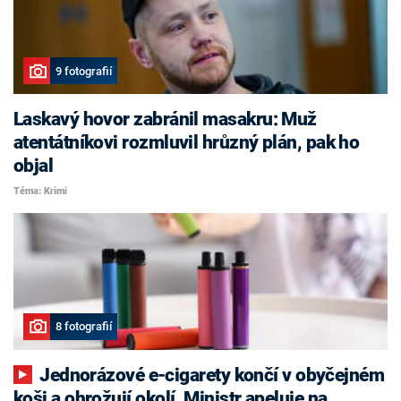
9 fotografií
Laskavý hovor zabránil masakru: Muž
atentátníkovi rozmluvil hrůzný plán, pak ho
objal
Téma: Krimi
8 fotografií
Jednorázové e-cigarety končí v obyčejném
koši a ohrožují okolí. Ministr apeluje na