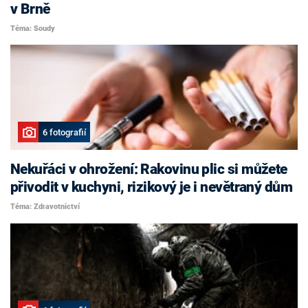
v Brně
Téma: Soudy
6 fotografií
Nekuřáci v ohrožení: Rakovinu plic si můžete
přivodit v kuchyni, rizikový je i nevětraný dům
Téma: Zdravotnictví