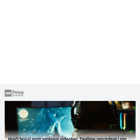
Hráči bojují proti vypínání videoher. Tvoříme precedent i pro