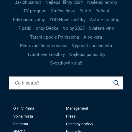
Jak zhubnout
Nejlepší filmy 2024
Nejlepší horory
TV program
Změna času
Partie
Počasí
Kdy budou volby
ZOO Nové začátky
Auto – katalog
7 pádů Honzy Dědka
Volby 2025
Svařené víno
Tatarák podle Pohlreicha
Aloe vera
Pěstování lichořeřišnice
Výpočet ascendentu
Tvarohové knedlíky
Nejlepší palačinky
Švestkový koláč
O FTV Prima
Management
Volná místa
Press
Reklama
Castingy a výzvy
HbbTV
Kontakty