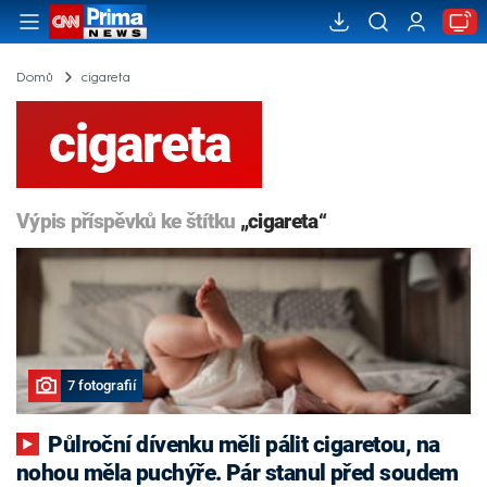
Domů
cigareta
cigareta
Výpis příspěvků ke štítku
„cigareta“
7 fotografií
Půlroční dívenku měli pálit cigaretou, na
nohou měla puchýře. Pár stanul před soudem