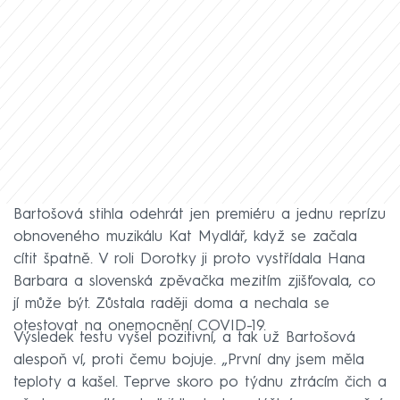
Bartošová stihla odehrát jen premiéru a jednu reprízu
obnoveného muzikálu Kat Mydlář, když se začala
cítit špatně. V roli Dorotky ji proto vystřídala Hana
Barbara a slovenská zpěvačka mezitím zjišťovala, co
jí může být. Zůstala raději doma a nechala se
otestovat na onemocnění COVID-19.
Výsledek testu vyšel pozitivní, a tak už Bartošová
alespoň ví, proti čemu bojuje. „První dny jsem měla
teploty a kašel. Teprve skoro po týdnu ztrácím čich a