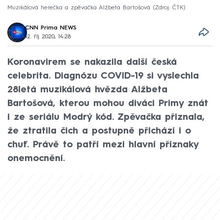
Muzikálová herečka a zpěvačka Alžbeta Bartošová
Zdroj: ČTK
CNN Prima NEWS
12. říj 2020, 14:28
Koronavirem se nakazila další česká
celebrita. Diagnózu COVID-19 si vyslechla
28letá muzikálová hvězda Alžbeta
Bartošová, kterou mohou diváci Primy znát
i ze seriálu Modrý kód. Zpěvačka přiznala,
že ztratila čich a postupně přichází i o
chuť. Právě to patří mezi hlavní příznaky
onemocnění.