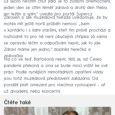
už skoro necítím chuť jídla. Je to zvláštní onemocnění,
jeden den se cítím téměř zdravá a druhý den třeba
jen ležím a spím,“ uvedla pro portál Super.cz.
Zároveň si ale muzikálová hvězda uvědomuje, že by
mohla mít ještě horší průběh nemoci. „Jsem
v kontaktu i s lidmi staršími, kteří tím právě prochází a
rozhodně to pro ně není obyčejná chřipka. Já sama
se opravdu léčím a odpočívám nejvíc, jak to jde.
Zdraví máme jen jedno,“ doplnila herečka a
zpěvačka.
Na co se teď Bartošová nejvíc těší, je, až Česko
pandemii překoná a ona se bude moci vrátit ke své
práci. Podle nynějších mimořádných opatření vlády
jsou totiž muzikálová představení zakázána. Od
pondělí platí omezení pro všechna vystoupení –⁠ ať
už divadelní, nebo koncertní.
Čtěte také