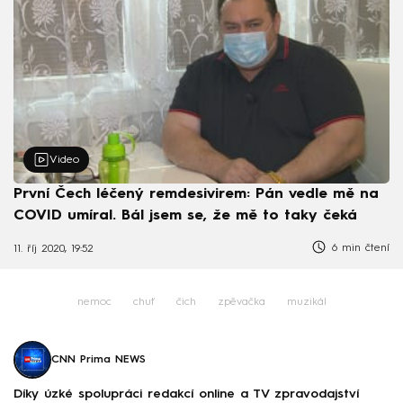
Video
První Čech léčený remdesivirem: Pán vedle mě na
COVID umíral. Bál jsem se, že mě to taky čeká
6 min čtení
11. říj 2020, 19:52
nemoc
chuť
čich
zpěvačka
muzikál
CNN Prima NEWS
Díky úzké spolupráci redakcí online a TV zpravodajství