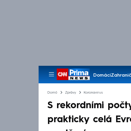
Domácí
Zahranič
Pořady
Domů
Zprávy
Koronavirus
S rekordními poč
prakticky celá Ev