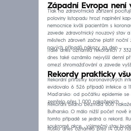
Západní Evropa není 
Tlak na zdravotnická zařízení pociť
poloviny listopadu hrozí naplnění ka
nemocnice kvůli pacientům s koronav
zavede zdravotnický nouzový stav a v
městech zároveň začne platit noční 
nových případů nákazy za den.
Itálie dnes oznámila rekordních 7 332
dnes také oznámilo nejvyšší denní p
omezí shromažďování a zavede vyšší 
Rekordy prakticky vš
Rekordní přírůstky koronavirových inf
evidovalo 6 526 případů infekce a 11
Maďarsko: od počátku epidemie se ko
zemřelo přes 1 000 nakažených.
Rekordní bilanci bezmála 800 nakaž
Bulharsko. O málo nižší počet nově i
tomto případě se jedná o rekord. Ru
soukromé akce, výjimečný stav bude v
Rusko dnes oznámilo přes 14 000 na