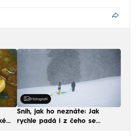
31
fotografií
Sníh, jak ho neznáte: Jak
ké
rychle padá i z čeho se
ská
skládá. A vločky nejsou bílé