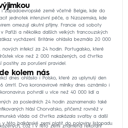
výjimkou
ují i západoevropské země včetně Belgie, kde do
pacit jednotek intenzivní péče, a Nizozemska, kde
irem omezují akutní příjmy. Francie od soboty
 Paříži a několika dalších velkých francouzských
zákaz vycházení. Británie ohlásila bezmála 20 000
 nových infekcí za 24 hodin. Portugalsko, které
řírůstek více než 2 000 nakažených, od čtvrtka
postihy za porušení pravidel.
ude kolem nás
ekcí dnes ohlásilo i Polsko, které za uplynulý den
6 úmrtí. Dva koronavirové milníky dnes oznámilo i
ronavirus potvrdil u více než 40 000 lidí a
ených za posledních 24 hodin zaznamenalo také
nfikovaných hlásí Chorvatsko, přičemž rovněž v
munská vláda od čtvrtka zakázala svatby a další
 této balkánské zemi platit do poloviny listopadu.
kažených, což i v této zemi znamená rekordní