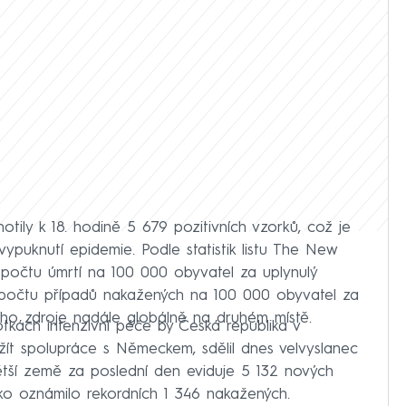
tily k 18. hodině 5 679 pozitivních vzorků, což je
ypuknutí epidemie. Podle statistik listu The New
 počtu úmrtí na 100 000 obyvatel za uplynulý
 počtu případů nakažených na 100 000 obyvatel za
ého zdroje nadále globálně na druhém místě.
tkách intenzivní péče by Česká republika v
žít spolupráce s Německem, sdělil dnes velvyslanec
ší země za poslední den eviduje 5 132 nových
ko oznámilo rekordních 1 346 nakažených.