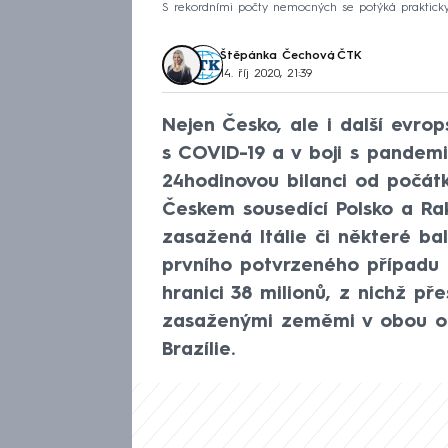
S rekordními počty nemocných se potýká prakticky 
Štěpánka Čechová
,
ČTK
14. říj 2020, 21:39
Nejen Česko, ale i další evro
s COVID-19 a v boji s pandemií
24hodinovou bilanci od počátk
Českem sousedící Polsko a Ra
zasažená Itálie či některé b
prvního potvrzeného případu 
hranici 38 milionů, z nichž pře
zasaženými zeměmi v obou ohl
Brazílie.