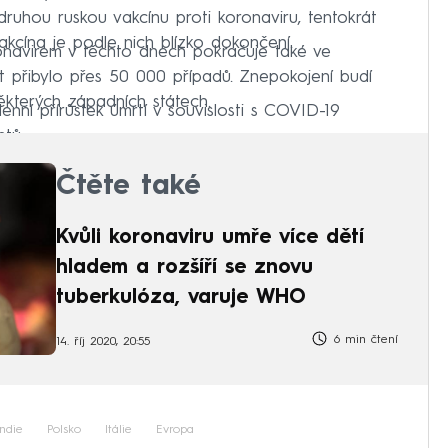
 druhou ruskou vakcínu proti koronaviru, tentokrát
vakcína je podle nich blízko dokončení.
navirem v těchto dnech pokračuje také ve
t přibylo přes 50 000 případů. Znepokojení budí
kterých západních státech.
enní přírůstek úmrtí v souvislosti s COVID-19
tů.
Čtěte také
Kvůli koronaviru umře více dětí
hladem a rozšíří se znovu
tuberkulóza, varuje WHO
6 min čtení
14. říj 2020, 20:55
Indie
Polsko
Itálie
Evropa