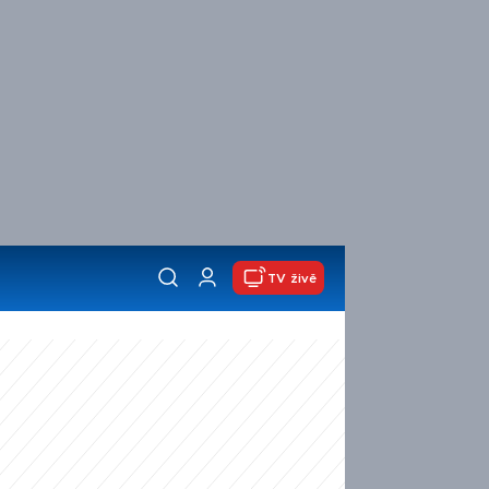
TV živě