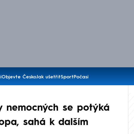
í
Objevte Česko
Jak ušetřit
Sport
Počasí
ty nemocných se potýká
ropa, sahá k dalším