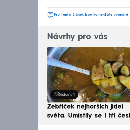
Pro tento článek jsou komentáře vypnuté
Návrhy pro vás
5
fotografií
Žebříček nejhorších jídel
světa. Umístily se i tři čes
pokrmy, vévodí skandináv