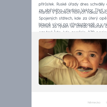
přírůstek. Ruské úřady dnes schválily
ze sibiřského střediska Vektor. Třetí 
Nárůst v počtech nových nákaz koro
Spojených státech, kde za úterý opě
hlavně vývoj na středozápadě a v ně
Potřetí za týden ve středu rekordní d
oznámil Írán, kde zemřelo 279 pacien
Německo