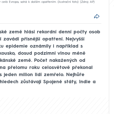
celá Evropa, sahá k dalším opatřením. (ilustrační foto)
Zdroj: AP
pské země hlásí rekordní denní počty osob
 zavádí přísnější opatření. Nejvyšší
u epidemie oznámily i například s
kousko, dosud podzimní vlnou méně
alkánské země. Počet nakažených od
na přelomu roku celosvětově překonal
s jeden milion lidí zemřelo. Nejhůře
edech zůstávají Spojené státy, Indie a