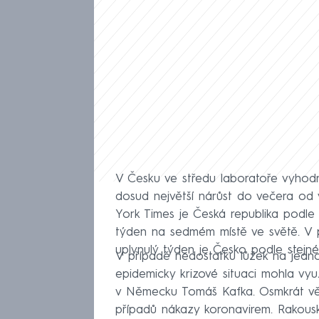
V Česku ve středu laboratoře vyhodno
dosud největší nárůst do večera od v
York Times je Česká republika podle
týden na sedmém místě ve světě. V
uplynulý týden je Česko podle stejn
V případě nedostatku lůžek na jedno
epidemicky krizové situaci mohla vyu
v Německu Tomáš Kafka. Osmkrát vět
případů nákazy koronavirem. Rakous